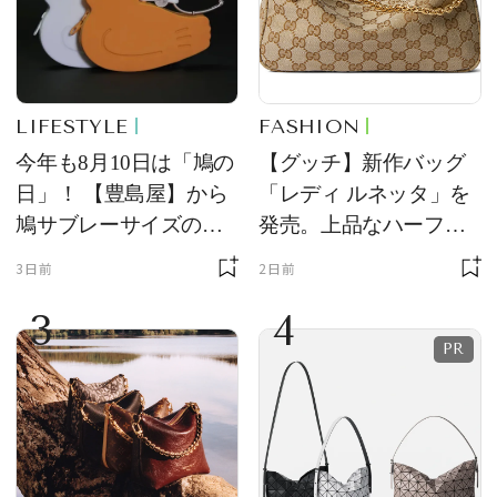
LIFESTYLE
FASHION
今年も8月10日は「鳩の
【グッチ】新作バッグ
日」！ 【豊島屋】から
「レディ ルネッタ」を
鳩サブレーサイズのポ
発売。上品なハーフム
ーチ「はとっこ」を限
ーン型がスタイリング
3日前
2日前
定販売
のアクセントに
3
4