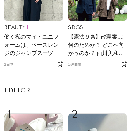
BEAUTY
SDGS
働く私のマイ・ユニフ
【憲法９条】改憲案は
ォームは、ベースレン
何のためか？ どこへ向
ジのジャンプスーツ
かうのか？ 西川美和さ
んと木村草太さんが読
2日前
1週間前
み解く
EDITOR
1
2