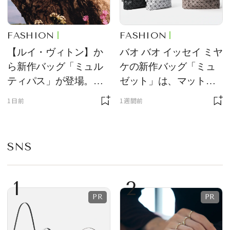
FASHION
FASHION
【ルイ・ヴィトン】か
バオ バオ イッセイ ミヤ
ら新作バッグ「ミュル
ケの新作バッグ「ミュ
ティパス」が登場。ミ
ゼット」は、マットな
ニサイズもラインナッ
質感が魅力！
1日前
1週間前
プ
SNS
1
2