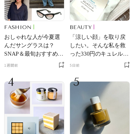
FASHION
BEAUTY
おしゃれな人が今夏選
「涼しい顔」を取り戻
んだサングラスは？
したい。そんな私を救
SNAP＆最旬おすすめサ
った330円のキュレル名
ングラス10選
品
1週間前
5日前
4
5