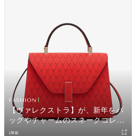
FASHION
【ヴァレクストラ】が、新年をバ
ッグやチャームのスネークコレク
ションでセレブレイト！
1年前