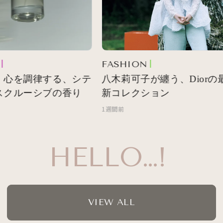
FASHION
 心を調律する、シテ
八木莉可子が纏う、Diorの最
スクルーシブの香り
新コレクション
1週間前
HELLO…!
VIEW ALL