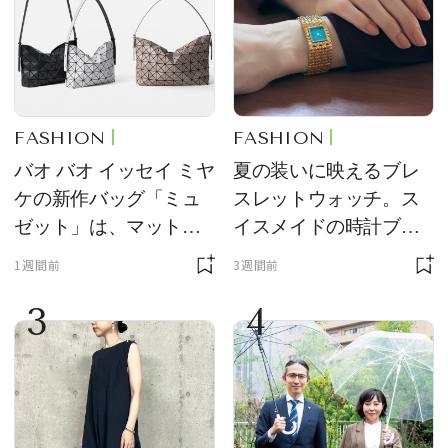
FASHION
FASHION
バオ バオ イッセイ ミヤ
夏の装いに映えるブレ
ケの新作バッグ「ミュ
スレットウォッチ。ス
ゼット」は、マットな
イスメイドの時計ブラ
質感が魅力！
ンド【フレデリック・
1週間前
3週間前
コンスタント】の新作
3
4
をレビュー。【それい
け！ 良品ハンター】