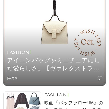
会員登録
Log in or Sign up
SPUR読者のためのメンバーシッププログラム
「The SPUR Club」。
便利な機能と特典を無料で楽し
めます。
FASHION
ログイン・新規会員登録
アイコンバッグをミニチュアにし
た愛らしさ。【ヴァレクストラ】
のテックアクセサリー vol.67
9ヶ月前
FOLLOW US
FASHION
映画『バッファロー’66』の