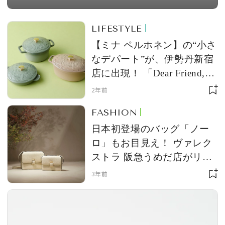
LIFESTYLE
【ミナ ペルホネン】の“小さ
なデパート”が、伊勢丹新宿
店に出現！ 「Dear Friend,
Department—minä perhonen
2年前
in ISETAN SHINJUKU—」
FASHION
第3弾が開催
日本初登場のバッグ「ノー
ロ」もお目見え！ ヴァレク
ストラ 阪急うめだ店がリニ
ューアルオープン
3年前