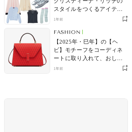
クリスティーナ・リッチの
スタイルをつくるアイテム
８選
1年前
MAGAZINE
FASHION
【2025年・巳年】の【ヘ
SPUR 2026 JULY
ビ】モチーフをコーディネ
2026年9月号
ートに取り入れて、おしゃ
2026-07-23発売
れに開運！
1年前
最新号を試し読み