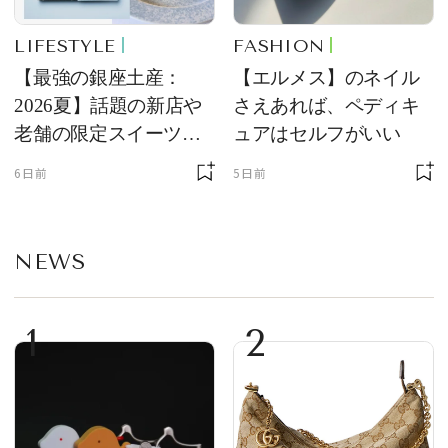
LIFESTYLE
FASHION
【最強の銀座土産：
【エルメス】のネイル
2026夏】話題の新店や
さえあれば、ペディキ
老舗の限定スイーツを
ュアはセルフがいい
ゲット【＃SPURおやつ
6日前
5日前
部トピックス】
NEWS
1
2