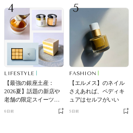
4
5
LIFESTYLE
FASHION
【最強の銀座土産：
【エルメス】のネイル
2026夏】話題の新店や
さえあれば、ペディキ
老舗の限定スイーツを
ュアはセルフがいい
ゲット【＃SPURおやつ
6日前
5日前
部トピックス】