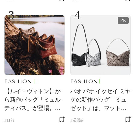
定販売
のアクセントに
3
4
FASHION
FASHION
【ルイ・ヴィトン】か
バオ バオ イッセイ ミヤ
ら新作バッグ「ミュル
ケの新作バッグ「ミュ
ティパス」が登場。ミ
ゼット」は、マットな
ニサイズもラインナッ
質感が魅力！
1日前
1週間前
プ