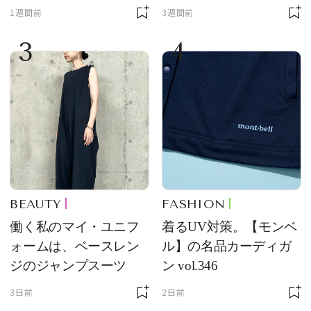
質感が魅力！
ンド【フレデリック・
1週間前
3週間前
コンスタント】の新作
3
4
をレビュー。【それい
け！ 良品ハンター】
BEAUTY
FASHION
働く私のマイ・ユニフ
着るUV対策。【モンベ
ォームは、ベースレン
ル】の名品カーディガ
ジのジャンプスーツ
ン vol.346
3日前
2日前