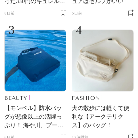
った330円のキュレル名
ュアはセルフがいい
品
6日前
5日前
3
4
BEAUTY
FASHION
【モンベル】防水バッ
犬の散歩には軽くて便
グが想像以上の活躍っ
利な【アークテリク
ぷり！ 海や川、プール
ス】のバッグ！
に欠かせません
6日前
13時間前