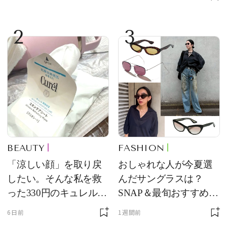
2
3
BEAUTY
FASHION
「涼しい顔」を取り戻
おしゃれな人が今夏選
したい。そんな私を救
んだサングラスは？
った330円のキュレル名
SNAP＆最旬おすすめサ
品
ングラス10選
6日前
1週間前