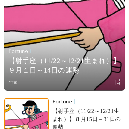
会員登録
Log in or Sign up
SPUR読者のためのメンバーシッププログラム
「The SPUR Club」。
便利な機能と特典を無料で楽し
めます。
Fortune
【射手座（11/22～12/21生まれ）】
ログイン・新規会員登録
９月１日～14日の運勢
4年前
FOLLOW US
Fortune
【射手座（11/22～12/21生
まれ）】８月15日～31日の
運勢