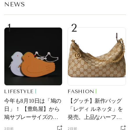
NEWS
1
2
LIFESTYLE
FASHION
今年も8月10日は「鳩の
【グッチ】新作バッグ
日」！ 【豊島屋】から
「レディ ルネッタ」を
鳩サブレーサイズのポ
発売。上品なハーフム
ーチ「はとっこ」を限
ーン型がスタイリング
3日前
2日前