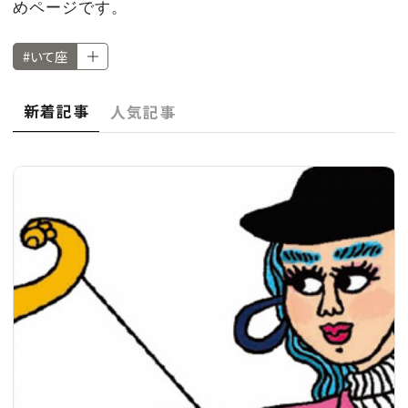
CULTURE
めページです。
#いて座
CELEBRITY
新着記事
人気記事
COLLECTION
WEDDING
FORTUNE
SDGs
MAGAZINE