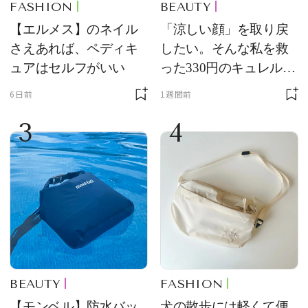
FASHION
BEAUTY
【エルメス】のネイル
「涼しい顔」を取り戻
さえあれば、ペディキ
したい。そんな私を救
ュアはセルフがいい
った330円のキュレル名
品
6日前
1週間前
3
4
BEAUTY
FASHION
【モンベル】防水バッ
犬の散歩には軽くて便