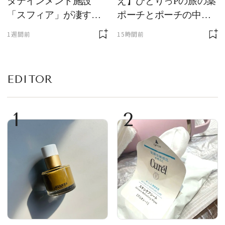
タテインメント施設
え】ひとりっPの旅の薬
「スフィア」が凄すぎ
ポーチとポーチの中身
た！ ひとりっPが大後
を初公開！ 本当に使え
1週間前
15時間前
悔した理由とは！？
る常備薬＆必携アイテ
ム
EDITOR
1
2