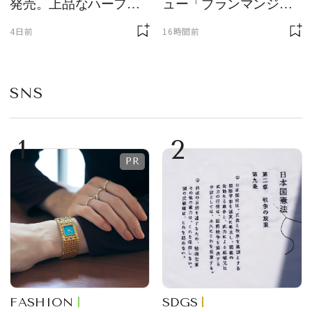
発売。上品なハーフム
ュー「ブランマンジ
ーン型がスタイリング
ェ」「ダックワーズ」
4日前
16時間前
のアクセントに
が限定復活！ 現代的で
華やかなデザートとし
て登場
SNS
1
2
FASHION
SDGS