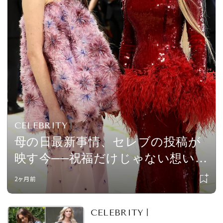
会員登録
Log in or Sign up
SPUR読者のためのメンバーシッププログラム
「The SPUR Club」。
便利な機能と特典を無料で楽し
めます。
ログイン・新規会員登録
CELEBRITY
母の日最新事情、セレブの投稿が
映す今──祝福だけじゃない想いも
FOLLOW US
包み込んで。ナタリー・ポートマ
2ヶ月前
ンやニコール・キッドマンなど多
くのスターがシェアした“母と子
CELEBRITY