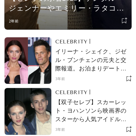
ジェンナーやエミリー・ラタコウ
スキー、ビキニをデイリーアイテ
2年前
ムとして取り入れるセレブのスタ
イル15
CELEBRITY
イリーナ・シェイク、ジゼ
ル・ブンチェンの元夫と交
際報道。お泊まりデートが
キャッチされる
3年前
CELEBRITY
【双子セレブ】スカーレッ
ト・ヨハンソンら映画界の
スターから人気アイドル、
スーパーモデルまで！ 実は
3年前