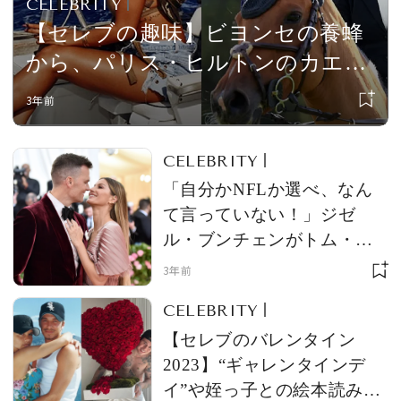
CELEBRITY
【セレブの趣味】ビヨンセの養蜂
から、パリス・ヒルトンのカエル
捕りまで!? セレブの意外な余暇の
3年前
過ごし方
CELEBRITY
「自分かNFLか選べ、なん
て言っていない！」ジゼ
ル・ブンチェンがトム・ブ
レイディとの離婚後、初め
3年前
て心境を語る
CELEBRITY
【セレブのバレンタイン
2023】“ギャレンタインデ
イ”や姪っ子との絵本読みな