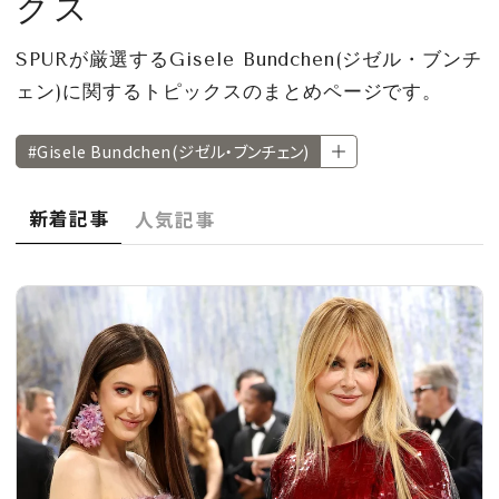
クス
CULTURE
SPURが厳選するGisele Bundchen(ジゼル・ブンチ
CELEBRITY
ェン)に関するトピックスのまとめページです。
COLLECTION
#Gisele Bundchen(ジゼル・ブンチェン)
WEDDING
新着記事
人気記事
FORTUNE
SDGs
MAGAZINE