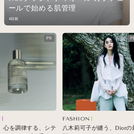
ールで始める肌管理
4日前
FASHION
 心を調律する、シテ
八木莉可子が纏う、Diorの最