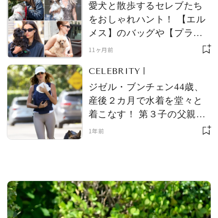
の記憶”
愛犬と散歩するセレブたち
をおしゃれハント！ 【エル
メス】のバッグや【プラ
ダ】【アライア】のシュー
MAGAZINE
11ヶ月前
ズなど、ハイブランドの人
CELEBRITY
気アイテムを愛用
SPUR 2026 JULY
ジゼル・ブンチェン44歳、
2026年9月号
産後２カ月で水着を堂々と
2026-07-23発売
着こなす！ 第３子の父親ホ
アキム・ヴァレンテと熱い
1年前
キスを披露
最新号を試し読み