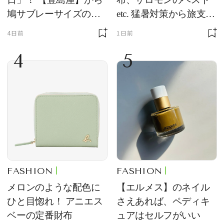
鳩サブレーサイズのポ
etc. 猛暑対策から旅支度
ーチ「はとっこ」を限
まで！ ｜今週の人気記
4日前
1日前
定販売
事TOP5
4
5
FASHION
FASHION
メロンのような配色に
【エルメス】のネイル
ひと目惚れ！ アニエス
さえあれば、ペディキ
ベーの定番財布
ュアはセルフがいい