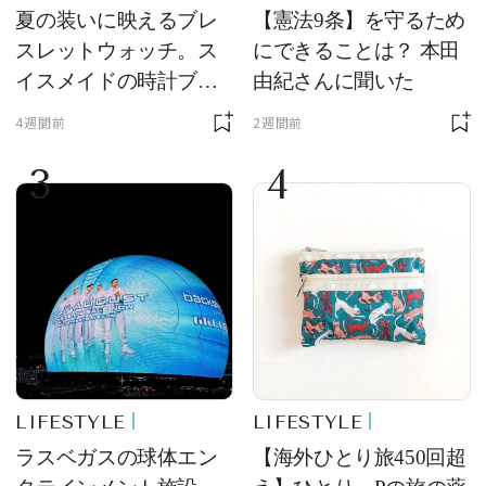
夏の装いに映えるブレ
【憲法9条】を守るため
スレットウォッチ。ス
にできることは？ 本田
イスメイドの時計ブラ
由紀さんに聞いた
ンド【フレデリック・
4週間前
2週間前
コンスタント】の新作
3
4
をレビュー。【それい
け！ 良品ハンター】
LIFESTYLE
LIFESTYLE
ラスベガスの球体エン
【海外ひとり旅450回超