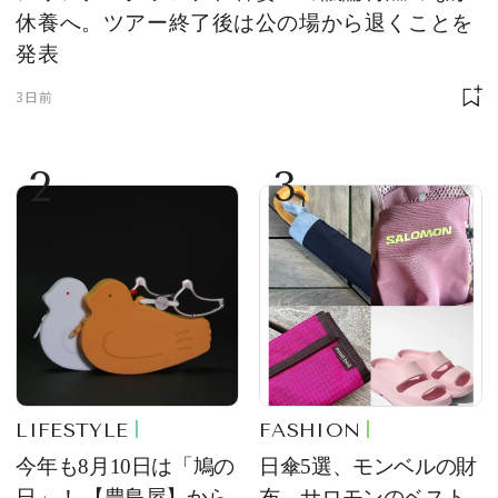
休養へ。ツアー終了後は公の場から退くことを
発表
3日前
2
3
LIFESTYLE
FASHION
今年も8月10日は「鳩の
日傘5選、モンベルの財
日」！ 【豊島屋】から
布、サロモンのベスト