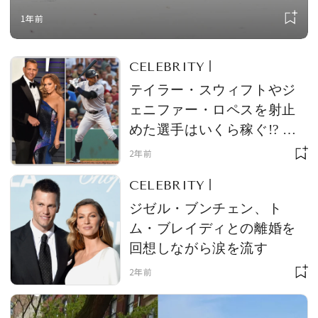
の恋人と外出する様子がキャッチ
1年前
される
CELEBRITY
テイラー・スウィフトやジ
ェニファー・ロペスを射止
めた選手はいくら稼ぐ!? １
位は年俸75億円！ 人気セレ
2年前
ブとの熱愛で話題のスポー
CELEBRITY
ツ選手・年棒ランキング
ジゼル・ブンチェン、ト
ム・ブレイディとの離婚を
回想しながら涙を流す
2年前