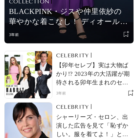
COLLECTION
BLACKPINK・ジスや仲里依紗の
華やかな着こなし！ ディオールの
ショー会場を訪れたセレブをチェ
3年前
ック
CELEBRITY
【卯年セレブ】実は大物ば
かり!? 2023年の大活躍が期
待される卯年生まれのセレ
ブたち
3年前
CELEBRITY
シャーリーズ・セロン、出
演した広告を見て「恥ずか
しい。服を着てよ！」と訴