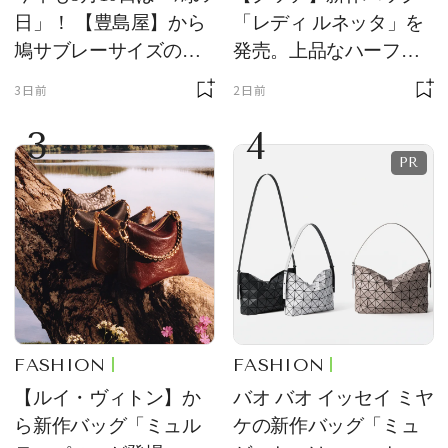
日」！ 【豊島屋】から
「レディ ルネッタ」を
鳩サブレーサイズのポ
発売。上品なハーフム
ーチ「はとっこ」を限
ーン型がスタイリング
3日前
2日前
定販売
のアクセントに
3
4
FASHION
FASHION
【ルイ・ヴィトン】か
バオ バオ イッセイ ミヤ
ら新作バッグ「ミュル
ケの新作バッグ「ミュ