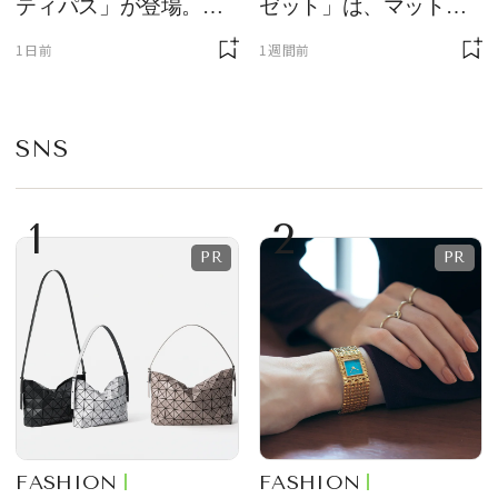
ティパス」が登場。ミ
ゼット」は、マットな
ニサイズもラインナッ
質感が魅力！
1日前
1週間前
プ
SNS
1
2
FASHION
FASHION