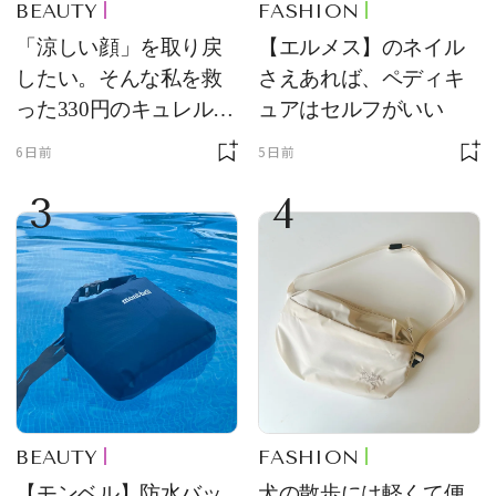
BEAUTY
FASHION
「涼しい顔」を取り戻
【エルメス】のネイル
したい。そんな私を救
さえあれば、ペディキ
った330円のキュレル名
ュアはセルフがいい
品
6日前
5日前
3
4
BEAUTY
FASHION
【モンベル】防水バッ
犬の散歩には軽くて便