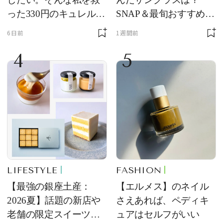
った330円のキュレル名
SNAP＆最旬おすすめサ
品
ングラス10選
6日前
1週間前
4
5
LIFESTYLE
FASHION
【最強の銀座土産：
【エルメス】のネイル
2026夏】話題の新店や
さえあれば、ペディキ
老舗の限定スイーツを
ュアはセルフがいい