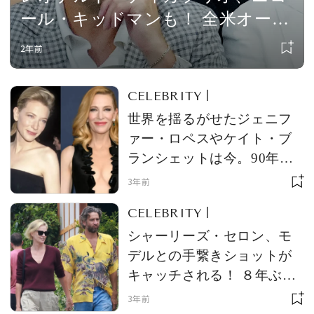
ール・キッドマンも！ 全米オープ
ンテニス決勝戦の観客席がレッド
2年前
カーペット並みの豪華さに
CELEBRITY
世界を揺るがせたジェニフ
ァー・ロペスやケイト・ブ
ランシェットは今。90年代
を代表するセレブ17名の波
3年前
瀾万丈な道のりと現在にフ
CELEBRITY
ォーカス！
シャーリーズ・セロン、モ
デルとの手繋きショットが
キャッチされる！ ８年ぶり
の真剣交際と話題に
3年前