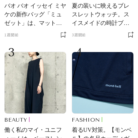
バオ バオ イッセイ ミヤ
夏の装いに映えるブレ
ケの新作バッグ「ミュ
スレットウォッチ。ス
ゼット」は、マットな
イスメイドの時計ブラ
質感が魅力！
ンド【フレデリック・
1週間前
3週間前
コンスタント】の新作
3
4
をレビュー。【それい
け！ 良品ハンター】
BEAUTY
FASHION
働く私のマイ・ユニフ
着るUV対策。【モンベ