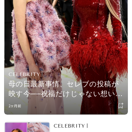
会員登録
Log in or Sign up
SPUR読者のためのメンバーシッププログラム
「The SPUR Club」。
便利な機能と特典を無料で楽し
めます。
ログイン・新規会員登録
CELEBRITY
母の日最新事情、セレブの投稿が
映す今──祝福だけじゃない想いも
FOLLOW US
包み込んで。ナタリー・ポートマ
2ヶ月前
ンやニコール・キッドマンなど多
くのスターがシェアした“母と子
CELEBRITY