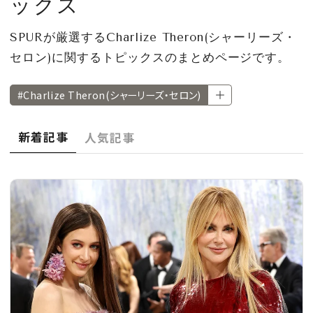
ックス
CULTURE
SPURが厳選するCharlize Theron(シャーリーズ・
CELEBRITY
セロン)に関するトピックスのまとめページです。
COLLECTION
#Charlize Theron(シャーリーズ・セロン)
WEDDING
新着記事
人気記事
FORTUNE
SDGs
MAGAZINE