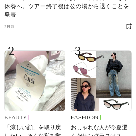
休養へ。ツアー終了後は公の場から退くことを
発表
2日前
2
3
BEAUTY
FASHION
「涼しい顔」を取り戻
おしゃれな人が今夏選
したい。そんな私を救
んだサングラスは？