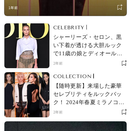
たちを「最低」と痛烈批判
1年前
CELEBRITY
シャーリーズ・セロン、黒
い下着が透ける大胆ルック
で11歳の娘とディオールの
ショーに姿を現す
2年前
COLLECTION
【随時更新】来場した豪華
セレブリティをルックバッ
ク！ 2024年春夏ミラノコレ
クション＆パリコレクショ
2年前
ン