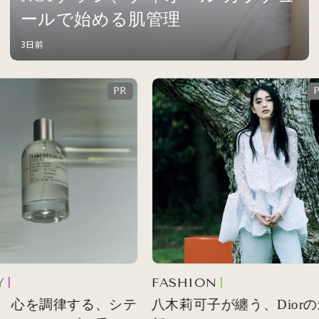
ールで始める肌管理
3日前
FASHION
 心を調律する、シテ
八木莉可子が纏う、Diorの