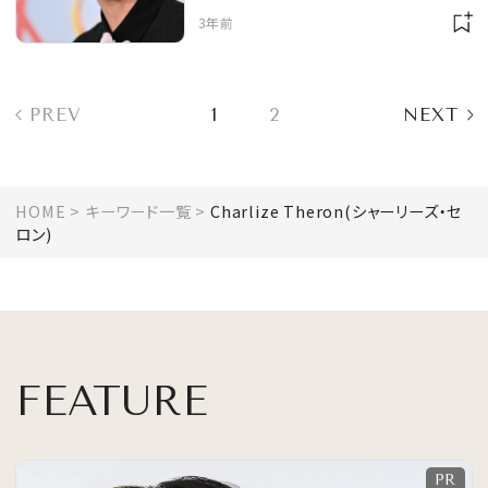
える娘への返しが秀逸
3年前
PREV
1
2
NEXT
HOME
キーワード一覧
Charlize Theron(シャーリーズ・セ
ロン)
FEATURE