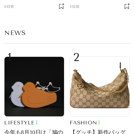
ゲット【＃SPURおやつ
6日前
5日前
部トピックス】
NEWS
1
2
LIFESTYLE
FASHION
今年も8月10日は「鳩の
【グッチ】新作バッグ