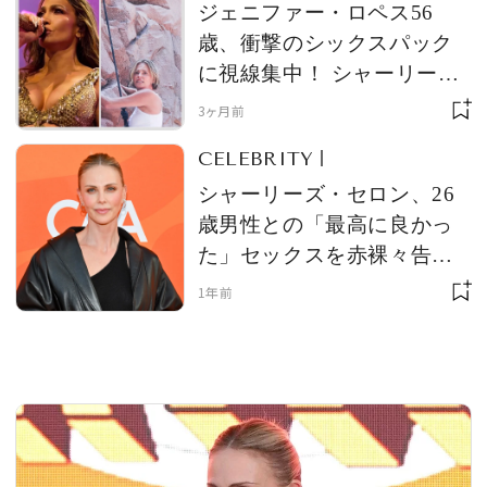
の記憶”
ジェニファー・ロペス56
歳、衝撃のシックスパック
に視線集中！ シャーリー
ズ・セロン50歳がロックク
MAGAZINE
3ヶ月前
ライミングで披露した驚異
CELEBRITY
の身体能力も話題に
SPUR 2026 JULY
シャーリーズ・セロン、26
2026年9月号
歳男性との「最高に良かっ
2026-07-23発売
た」セックスを赤裸々告
白。20代で一夜限りの関係
1年前
をもっと持てば良かったと
最新号を試し読み
も語る