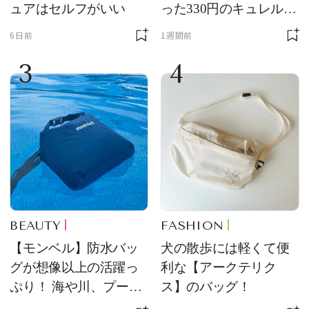
ュアはセルフがいい
った330円のキュレル名
品
6日前
1週間前
3
4
BEAUTY
FASHION
【モンベル】防水バッ
犬の散歩には軽くて便
グが想像以上の活躍っ
利な【アークテリク
ぷり！ 海や川、プール
ス】のバッグ！
に欠かせません