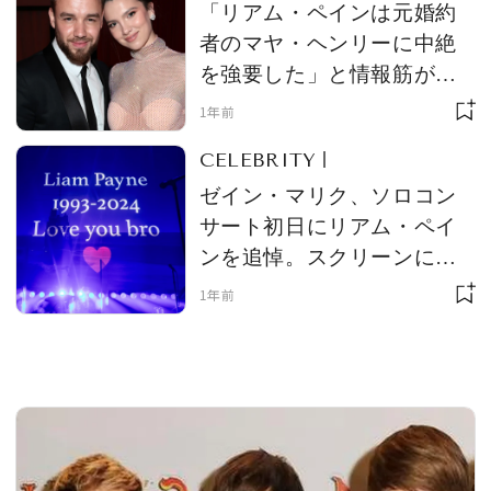
「リアム・ペインは元婚約
者のマヤ・ヘンリーに中絶
を強要した」と情報筋が告
白。リアムが晩年に抱えて
MAGAZINE
1年前
いた様々な苦悩が明らかに
CELEBRITY
SPUR 2026 JULY
ゼイン・マリク、ソロコン
2026年9月号
サート初日にリアム・ペイ
2026-07-23発売
ンを追悼。スクリーンに
「愛しているよ、兄弟」の
1年前
メッセージ
最新号を試し読み