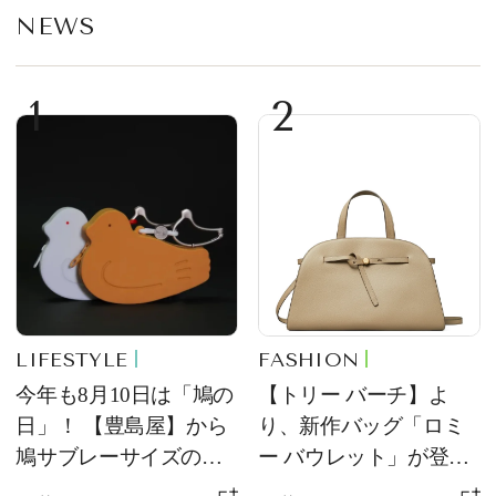
NEWS
1
2
LIFESTYLE
FASHION
今年も8月10日は「鳩の
【トリー バーチ】よ
日」！ 【豊島屋】から
り、新作バッグ「ロミ
鳩サブレーサイズのポ
ー バウレット」が登
ーチ「はとっこ」を限
場！ デザイン性と収納