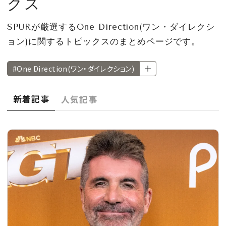
クス
CULTURE
SPURが厳選するOne Direction(ワン・ダイレクシ
CELEBRITY
ョン)に関するトピックスのまとめページです。
COLLECTION
#One Direction(ワン・ダイレクション)
WEDDING
新着記事
人気記事
FORTUNE
SDGs
MAGAZINE