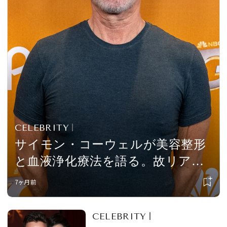
会員登録
Log in or Sign up
SPUR読者のためのメンバーシッププログラム
「The SPUR Club」。
便利な機能と特典を無料で楽し
めます。
ログイン・新規会員登録
CELEBRITY
サイモン・コーウェルが美容整形
と血液浄化療法を語る。故リア
FOLLOW US
ム・ペインへの思いも。
7ヶ月前
CELEBRITY