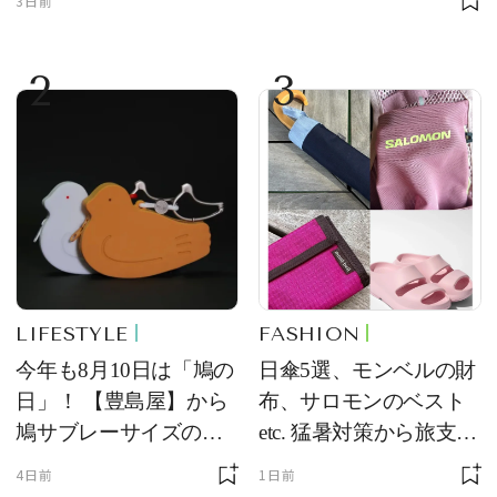
3日前
2
3
LIFESTYLE
FASHION
今年も8月10日は「鳩の
日傘5選、モンベルの財
日」！ 【豊島屋】から
布、サロモンのベスト
鳩サブレーサイズのポ
etc. 猛暑対策から旅支度
ーチ「はとっこ」を限
まで！ ｜今週の人気記
4日前
1日前
定販売
事TOP5