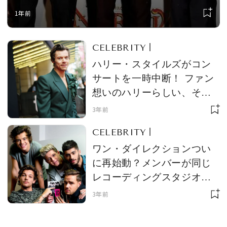
ンを偲び、ワン・ダイレクション
1年前
のメンバーがそれぞれメッセージ
を投稿。人気セレブたちからも追
CELEBRITY
悼の声が寄せられる
ハリー・スタイルズがコン
サートを一時中断！ ファン
想いのハリーらしい、その
理由とは？
3年前
CELEBRITY
ワン・ダイレクションつい
に再始動？メンバーが同じ
レコーディングスタジオで
目撃される
3年前