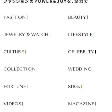
ファッションのPOWER&JOYを、全力で
FASHION
BEAUTY
JEWELRY & WATCH
LIFESTYLE
CULTURE
CELEBRITY
COLLECTION
WEDDING
FORTUNE
SDGs
VIDEOS
MAGAZINE