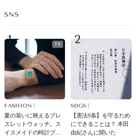
華やかなデザートとし
て登場
SNS
1
2
FASHION
SDGS
夏の装いに映えるブレ
【憲法9条】を守るため
スレットウォッチ。ス
にできることは？ 本田
イスメイドの時計ブラ
由紀さんに聞いた