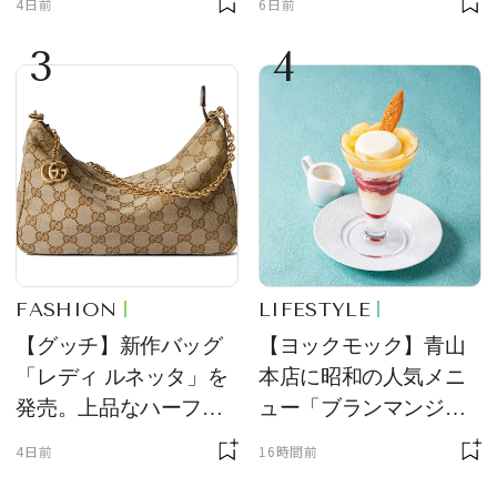
4日前
6日前
定販売
力を両立
3
4
FASHION
LIFESTYLE
【グッチ】新作バッグ
【ヨックモック】青山
「レディ ルネッタ」を
本店に昭和の人気メニ
発売。上品なハーフム
ュー「ブランマンジ
ーン型がスタイリング
ェ」「ダックワーズ」
4日前
16時間前
のアクセントに
が限定復活！ 現代的で