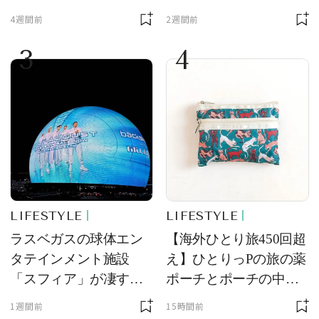
ンド【フレデリック・
4週間前
2週間前
コンスタント】の新作
3
4
をレビュー。【それい
け！ 良品ハンター】
LIFESTYLE
LIFESTYLE
ラスベガスの球体エン
【海外ひとり旅450回超
タテインメント施設
え】ひとりっPの旅の薬
「スフィア」が凄すぎ
ポーチとポーチの中身
た！ ひとりっPが大後
を初公開！ 本当に使え
1週間前
15時間前
悔した理由とは！？
る常備薬＆必携アイテ