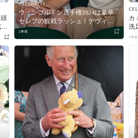
CELEBRITY
CEL
ウィンブルドン選手権2024は豪華
を頭
カ
セレブの観戦ラッシュ！デヴィッ
式で
洗
ド・ベッカムやマーゴット・ロビ
2年前
キ
真
2年前
ー、シエナ・ミラーらが上品なサ
マールックで来場