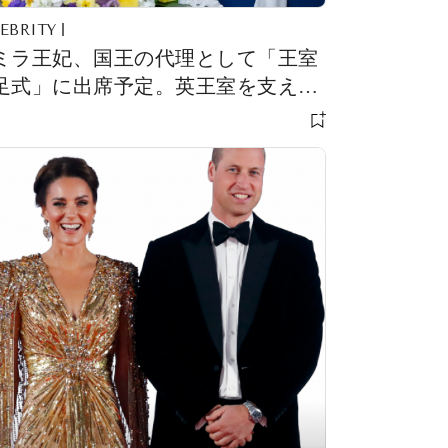
EBRITY
ミラ王妃、国王の代理として「王室
足式」に出席予定。英王室を支える
摯な姿に称賛の声が続出