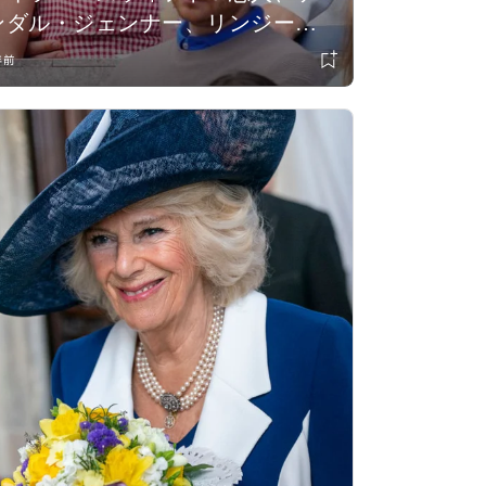
ンダル・ジェンナー、リンジー・
ローハンなど、テニス全米オープ
年前
ン決勝にセレブが大集結！ 総勢33
人の観戦姿＆着用アイテムを一挙
公開