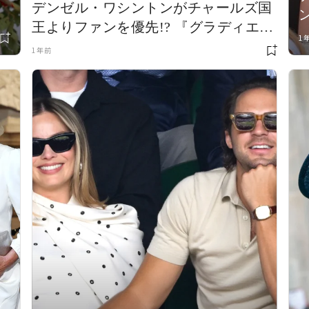
デンゼル・ワシントンがチャールズ国
ン
王よりファンを優先!? 『グラディエー
1
ターII 英雄を呼ぶ声』プレミアでの男
1年前
前な発言がネット上で話題に！