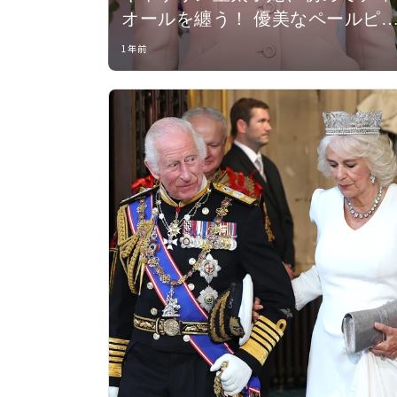
オールを纏う！ 優美なペールピ
クのワントーンルックでフランス
1年前
大統領夫妻をもてなす