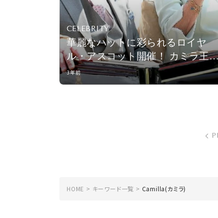
CELEBRITY
華麗なハットに彩られるロイヤ
ル・アスコット開催！ カミラ王
はヘンリー王子の結婚式で着用し
3年前
たドレスを着まわし
P
HOME
キーワード一覧
Camilla(カミラ)