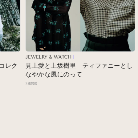
JEWELRY & WATCH
FA
レク
見上愛と上坂樹里 ティファニーとし
自
なやかな風にのって
ネ
2週間前
2週間