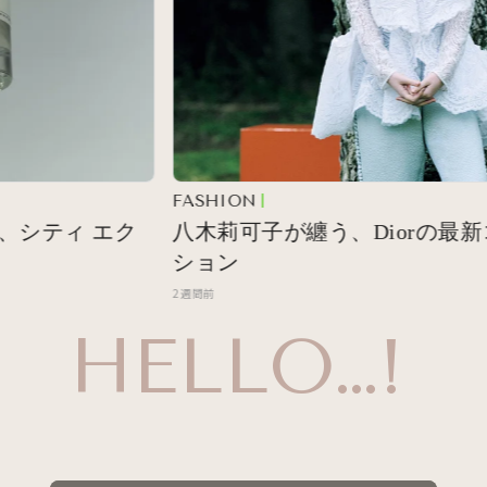
FASHION
ティ エク
八木莉可子が纏う、Diorの最新コ
ション
2週間前
HELLO…!