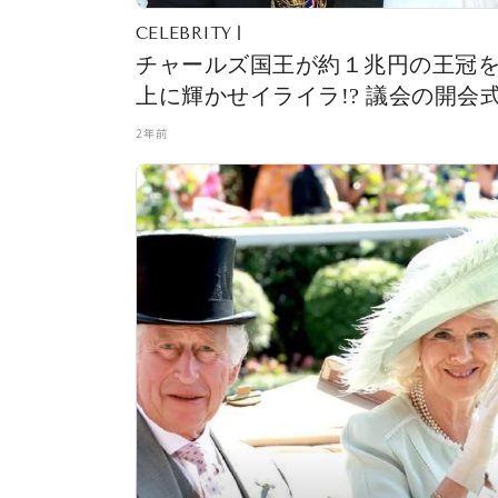
CELEBRITY
チャールズ国王が約１兆円の王冠
上に輝かせイライラ!? 議会の開会
着用していたローブの不具合に、“
2年前
レ気味”な動画が話題に