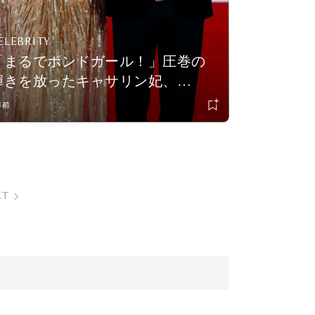
ELEBRITY
「まるでボンドガール！」圧巻の
輝きを放ったキャサリン妃、
『007』ワールドプレミアの話題を
年前
独占！
XT