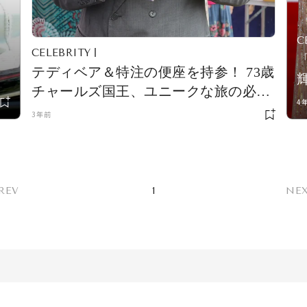
C
CELEBRITY
テディベア＆特注の便座を持参！ 73歳
妃
チャールズ国王、ユニークな旅の必需
4
品が明かされる
3年前
REV
1
NE