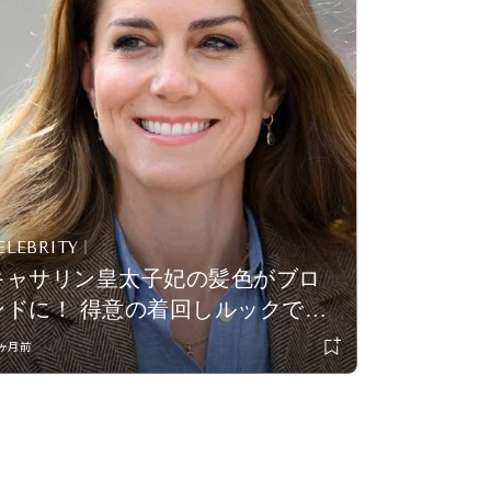
ELEBRITY
キャサリン皇太子妃の髪色がブロ
ンドに！ 得意の着回しルックで礼
拝に出かけるところをキャッチさ
1ヶ月前
れる