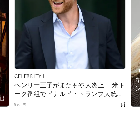
C
CELEBRITY
ヘンリー王子がまたもや大炎上！ 米ト
ーク番組でドナルド・トランプ大統領
1
を嘲笑し、米国民ブーイング。「見て
8ヶ月前
いるほうが恥ずかしい」と英紙にも非
難殺到