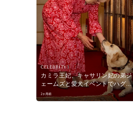
CELEBRITY
カミラ王妃、キャサリン妃の弟ジ
ェームズと愛犬イベントでハグ！
別日には、クルーニー夫妻と同席
2ヶ月前
でコスメの共通点も判明