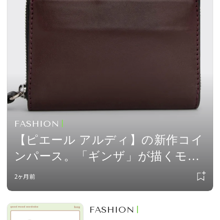
会員登録
Log in or Sign up
SPUR読者のためのメンバーシッププログラム
「The SPUR Club」。
便利な機能と特典を無料で楽し
めます。
ログイン・新規会員登録
FASHION
【ピエール アルディ】の新作コイ
ンパース。「ギンザ」が描くモー
FOLLOW US
ドなバイカラー
2ヶ月前
FASHION