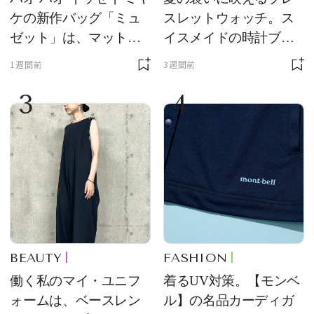
ケの新作バッグ「ミュ
スレットウォッチ。ス
ゼット」は、マットな
イスメイドの時計ブラ
質感が魅力！
ンド【フレデリック・
1週間前
3週間前
コンスタント】の新作
3
4
をレビュー。【それい
け！ 良品ハンター】
BEAUTY
FASHION
働く私のマイ・ユニフ
着るUV対策。【モンベ
ォームは、ベースレン
ル】の名品カーディガ