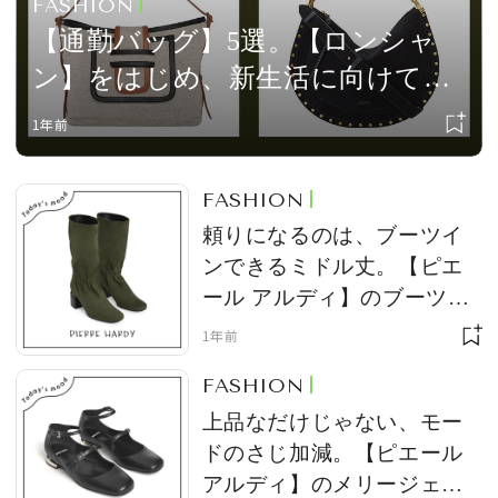
FASHION
【通勤バッグ】5選。【ロンシャ
ン】をはじめ、新生活に向けて迎
え入れたい相棒バッグをセレクト
1年前
#vol.1
FASHION
頼りになるのは、ブーツイ
ンできるミドル丈。【ピエ
ール アルディ】のブーツ
vol.836
1年前
FASHION
上品なだけじゃない、モー
ドのさじ加減。【ピエール
アルディ】のメリージェー