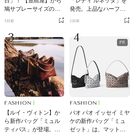
日」！ 【豊島屋】から
「レディ ルネッタ」を
鳩サブレーサイズのポ
発売。上品なハーフム
ーチ「はとっこ」を限
ーン型がスタイリング
3日前
2日前
定販売
のアクセントに
3
4
FASHION
FASHION
【ルイ・ヴィトン】か
バオ バオ イッセイ ミヤ
ら新作バッグ「ミュル
ケの新作バッグ「ミュ
ティパス」が登場。ミ
ゼット」は、マットな