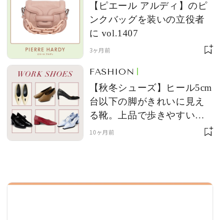
【ピエール アルディ】のピ
ンクバッグを装いの立役者
に vol.1407
MAGAZINE
3ヶ月前
FASHION
SPUR 2026 JULY
【秋冬シューズ】ヒール5cm
2026年9月号
台以下の脚がきれいに見え
2026-07-23発売
る靴。上品で歩きやすいシ
ューズを、仕事や日常使い
10ヶ月前
に！
最新号を試し読み