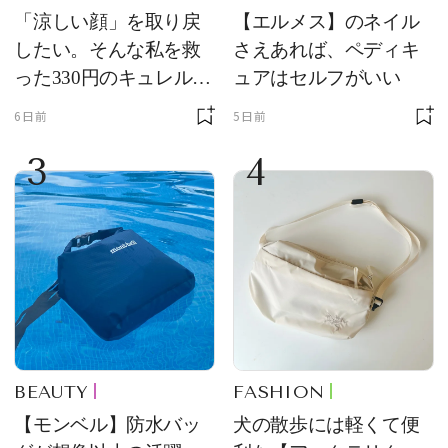
「涼しい顔」を取り戻
【エルメス】のネイル
したい。そんな私を救
さえあれば、ペディキ
った330円のキュレル名
ュアはセルフがいい
品
6日前
5日前
3
4
BEAUTY
FASHION
【モンベル】防水バッ
犬の散歩には軽くて便