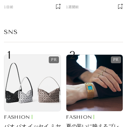
ニサイズもラインナッ
質感が魅力！
1日前
1週間前
プ
SNS
1
2
FASHION
FASHION
バオ バオ イッセイ ミヤ
夏の装いに映えるブレ