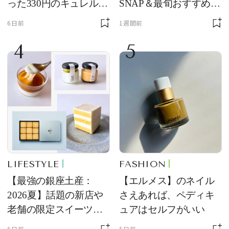
った330円のキュレル名
SNAP＆最旬おすすめサ
品
ングラス10選
6日前
1週間前
4
5
LIFESTYLE
FASHION
【最強の銀座土産：
【エルメス】のネイル
2026夏】話題の新店や
さえあれば、ペディキ
老舗の限定スイーツを
ュアはセルフがいい
ゲット【＃SPURおやつ
6日前
5日前