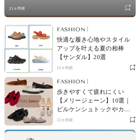
う、ミニマムなデザイン
11ヶ月前
FASHION
快適な履き心地やスタイル
アップを叶える夏の相棒
【サンダル】20選
11ヶ月前
FASHION
歩きやすくて疲れにくい
【メリージェーン】10選｜
ビルケンシュトックやカン
ペールなど、秋に向けて買
11ヶ月前
うべきシューズ