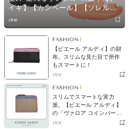
イキ】【カンペール】【ソレル】
など、アクティブな一足と暑さ極
1年前
まる日々を駆け抜けて
FASHION
【ピエール アルディ】の財
布。スリムな見た目で所作
もスマートに！
1年前
FASHION
スリムでスマートな実力
派。【ピエール アルディ】
の「ヴァロア コインパー
ス」 vol.1017
1年前