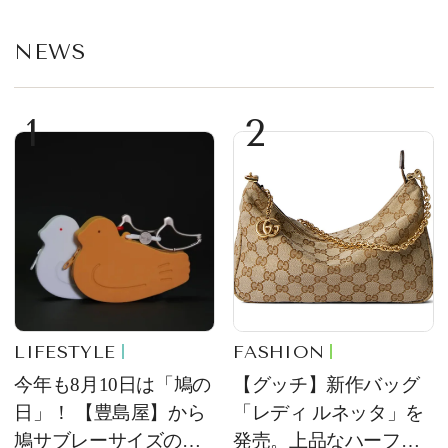
NEWS
1
2
LIFESTYLE
FASHION
今年も8月10日は「鳩の
【グッチ】新作バッグ
日」！ 【豊島屋】から
「レディ ルネッタ」を
鳩サブレーサイズのポ
発売。上品なハーフム