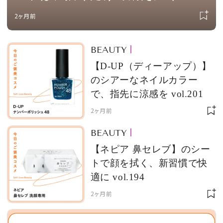
vol.203
2ヶ月前
BEAUTY
【D-UP（ディーアップ）】
のシアーなネイルカラー
で、指先に涼感を vol.201
2ヶ月前
BEAUTY
【ネピア 鼻セレブ】のシー
トで顔を拭く、新習慣で快
適に vol.194
2ヶ月前