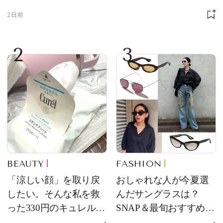
2日前
2
3
BEAUTY
FASHION
「涼しい顔」を取り戻
おしゃれな人が今夏選
したい。そんな私を救
んだサングラスは？
った330円のキュレル名
SNAP＆最旬おすすめサ
品
ングラス10選