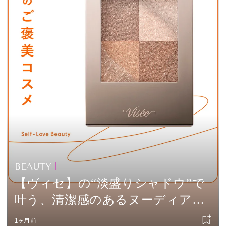
BEAUTY
【ヴィセ】の“淡盛りシャドウ”で
叶う、清潔感のあるヌーディアイ
vol.214
1ヶ月前