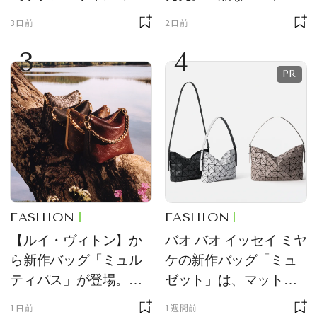
ーチ「はとっこ」を限
ーン型がスタイリング
3日前
2日前
定販売
のアクセントに
3
4
FASHION
FASHION
【ルイ・ヴィトン】か
バオ バオ イッセイ ミヤ
ら新作バッグ「ミュル
ケの新作バッグ「ミュ
ティパス」が登場。ミ
ゼット」は、マットな
ニサイズもラインナッ
質感が魅力！
1日前
1週間前