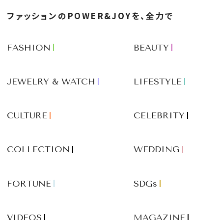
ファッションのPOWER&JOYを、全力で
FASHION
BEAUTY
JEWELRY & WATCH
LIFESTYLE
CULTURE
CELEBRITY
COLLECTION
WEDDING
FORTUNE
SDGs
VIDEOS
MAGAZINE