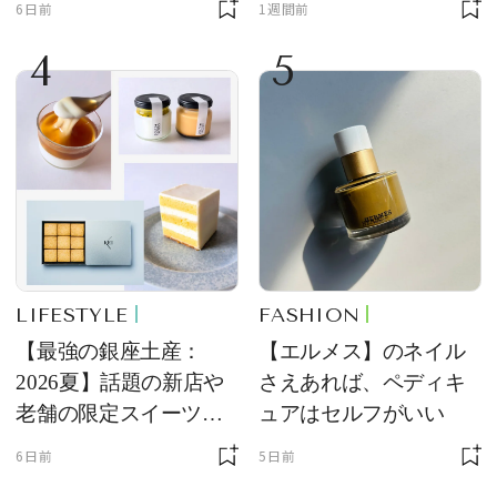
6日前
1週間前
4
5
LIFESTYLE
FASHION
【最強の銀座土産：
【エルメス】のネイル
2026夏】話題の新店や
さえあれば、ペディキ
老舗の限定スイーツを
ュアはセルフがいい
ゲット【＃SPURおやつ
6日前
5日前
部トピックス】