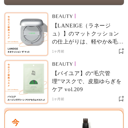
BEAUTY
【LANEIGE（ラネージ
ュ）】のマットクッション
の仕上がりは、軽やか&毛穴
レスvol.210
1ヶ月前
BEAUTY
【バイユア】の“毛穴管
理”マスクで、皮脂ゆらぎを
ケア vol.209
1ヶ月前