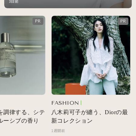
3日前
FASHION
を調律する、シテ
八木莉可子が纏う、Diorの最
ルーシブの香り
新コレクション
1週間前