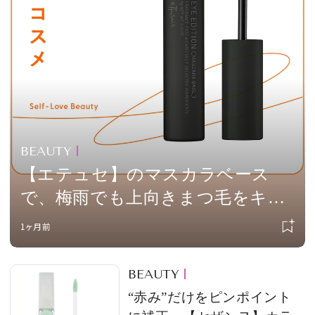
会員登録
Log in or Sign up
SPUR読者のためのメンバーシッププログラム
「The SPUR Club」。
便利な機能と特典を無料で楽し
めます。
BEAUTY
ログイン・新規会員登録
【エテュセ】のマスカラベース
で、梅雨でも上向きまつ毛をキー
プ vol.219
1ヶ月前
FOLLOW US
BEAUTY
“赤み”だけをピンポイント