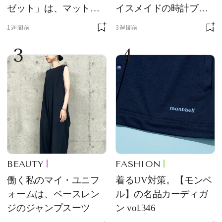
ゼット」は、マットな
イスメイドの時計ブラ
質感が魅力！
ンド【フレデリック・
1週間前
3週間前
コンスタント】の新作
3
4
をレビュー。【それい
け！ 良品ハンター】
BEAUTY
FASHION
働く私のマイ・ユニフ
着るUV対策。【モンベ
ォームは、ベースレン
ル】の名品カーディガ
ジのジャンプスーツ
ン vol.346