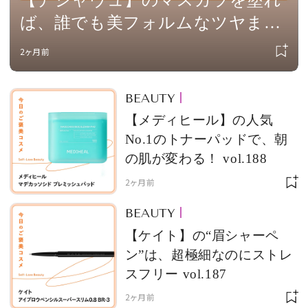
【デジャヴュ】のマスカラを塗れ
ば、誰でも美フォルムなツヤまつ
毛に vol.193
2ヶ月前
BEAUTY
【メディヒール】の人気
No.1のトナーパッドで、朝
の肌が変わる！ vol.188
2ヶ月前
BEAUTY
【ケイト】の“眉シャーペ
ン”は、超極細なのにストレ
スフリー vol.187
2ヶ月前