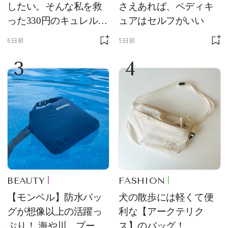
したい。そんな私を救
さえあれば、ペディキ
った330円のキュレル名
ュアはセルフがいい
品
6日前
5日前
3
4
BEAUTY
FASHION
【モンベル】防水バッ
犬の散歩には軽くて便
グが想像以上の活躍っ
利な【アークテリク
ぷり！ 海や川、プール
ス】のバッグ！