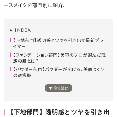
ースメイクを部門別に紹介。
会員登録
Log in or Sign up
INDEX
SPUR読者のためのメンバーシッププログラム
「The SPUR Club」。
便利な機能と特典を無料で楽し
【下地部門】透明感とツヤを引き出す最新プラ
めます。
イマー
【ファンデーション部門】美容のプロが選んだ理
ログイン・新規会員登録
想の肌とは？
【パウダー部門】パウダーが広げる、美肌づくり
の選択肢
FOLLOW US
全て読む
【下地部門】透明感とツヤを引き出