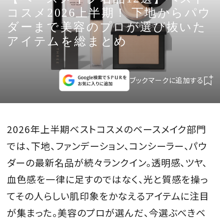
CULTURE
コスメ2026上半期！ 下地からパウ
ダーまで美容のプロが選び抜いた
CELEBRITY
アイテムを総まとめ
COLLECTION
ブックマークに追加する
WEDDING
FORTUNE
2026年上半期ベストコスメのベースメイク部門
では、下地、ファンデーション、コンシーラー、パウ
SDGs
ダーの最新名品が続々ランクイン。透明感、ツヤ、
血色感を一律に足すのではなく、光と質感を操っ
MAGAZINE
てその人らしい肌印象をかなえるアイテムに注目
が集まった。美容のプロが選んだ、今選ぶべきベ