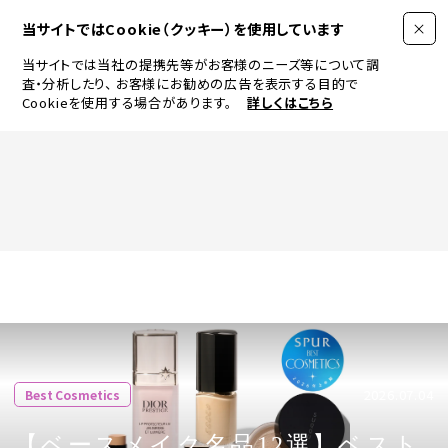
当サイトではCookie（クッキー）を使用しています
当サイトでは当社の提携先等がお客様のニーズ等について調
査・分析したり、
お客様にお勧めの広告を表示する目的で
Cookieを使用する場合があります。
詳しくはこちら
FASHION
BEAUTY
ログイン
JEWELRY & WATCH
2026.07.04
Best Cosmetics
LIFESTYLE
【ベースメイク名品12選】ベスト