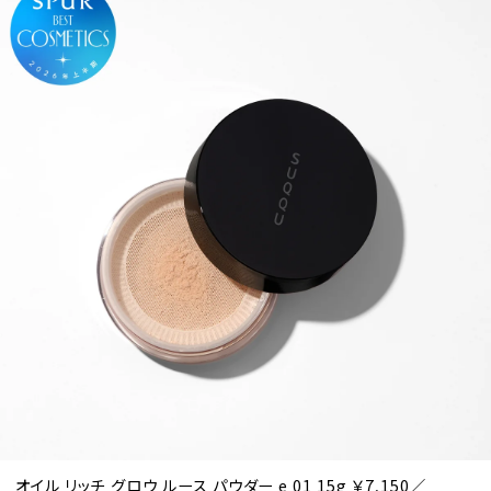
オイル リッチ グロウ ルース パウダー e 01 15g ￥7,150／