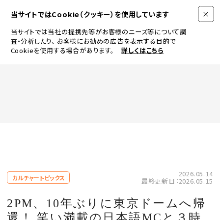
当サイトではCookie（クッキー）を使用しています
当サイトでは当社の提携先等がお客様のニーズ等について調
査・分析したり、
お客様にお勧めの広告を表示する目的で
Cookieを使用する場合があります。
詳しくはこちら
FASHION
BEAUTY
ログイン
JEWELRY & WATCH
2026.05.14
カルチャートピックス
最終更新日：2026.05.15
LIFESTYLE
2PM、10年ぶりに東京ドームへ帰
還！ 笑い満載の日本語MCと３時