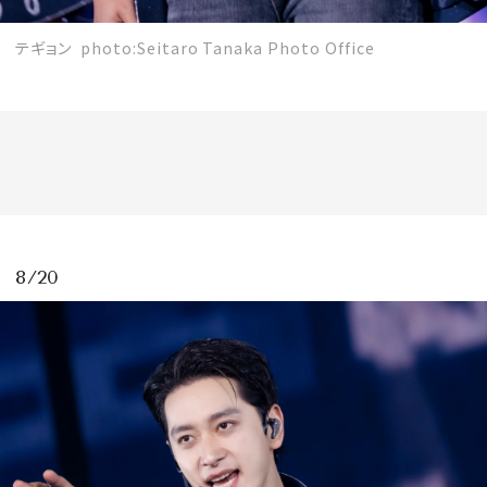
テギョン photo:Seitaro Tanaka Photo Office
8/20