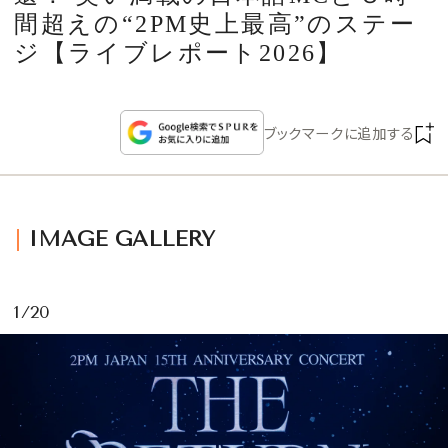
CULTURE
間超えの“2PM史上最高”のステー
ジ【ライブレポート2026】
CELEBRITY
COLLECTION
ブックマークに追加する
WEDDING
IMAGE GALLERY
FORTUNE
SDGs
1/20
MAGAZINE