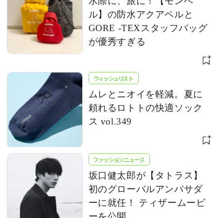
水際に、旅に！【モンベ
ル】の防水アクアペルと
GORE -TEXスタッフバッグ
が優秀すぎる
ウィッシュリスト
ムレとニオイを軽減。夏に
頼れるロトトの快適ソック
ス vol.349
ファッションニュース
坂口健太郎が【タトラス】
初のグローバルアンバサダ
ーに就任！ ティザームービ
ーを公開