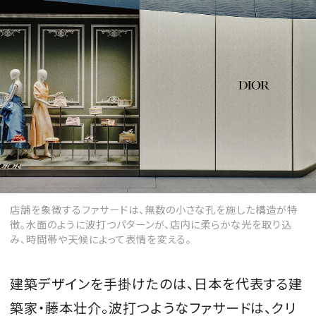
MAGAZINE
SPUR 2026 JULY
2026年9月号
2026-07-23発売
店舗を象徴するファサードは、無数の小さな孔を施した構造が特
最新号を試し読み
徴。水面のように波打つパターンが、店内に柔らかな光を取り込
み、時間帯や天候によって表情を変える。
建築デザインを手掛けたのは、日本を代表する建
築家・藤本壮介。波打つようなファサードは、クリ