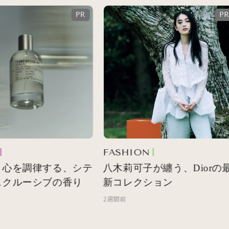
FASHION
心を調律する、シテ
八木莉可子が纏う、Diorの最
クルーシブの香り
新コレクション
2週間前