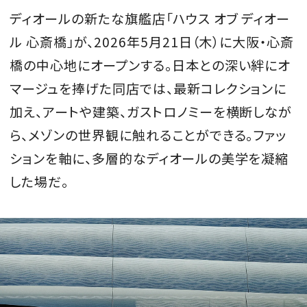
ディオールの新たな旗艦店「ハウス オブ ディオー
会員登録
ル 心斎橋」が、2026年5月21日（木）に大阪・心斎
Log in or Sign up
橋の中心地にオープンする。日本との深い絆にオ
SPUR読者のためのメンバーシッププログラム
マージュを捧げた同店では、最新コレクションに
「The SPUR Club」。
便利な機能と特典を無料で楽し
加え、アートや建築、ガストロノミーを横断しなが
めます。
ら、メゾンの世界観に触れることができる。ファッ
ションを軸に、多層的なディオールの美学を凝縮
ログイン・新規会員登録
した場だ。
FOLLOW US