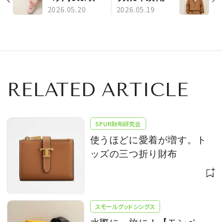
ーカー3選！ 夏の
んだ「トッズ・X」が
2026.05.20
2026.05.19
足もとを鮮やかに
発売
彩る注目の新作
RELATED ARTICLE
SPUR財布研究会
使うほどに愛着が増す。ト
ッズの三つ折り財布
スモールグッドシングス