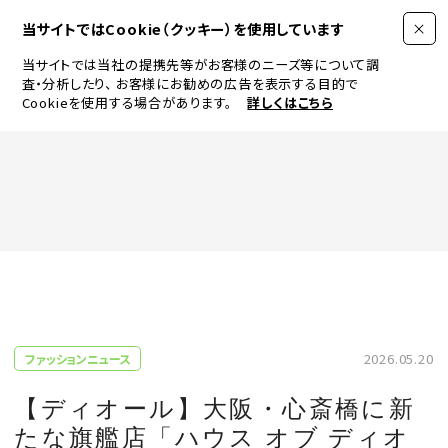
当サイトではCookie（クッキー）を使用しています
当サイトでは当社の提携先等がお客様のニーズ等について調
査・分析したり、
お客様にお勧めの広告を表示する目的で
Cookieを使用する場合があります。
詳しくはこちら
FASHION
BEAUTY
ログイン
JEWELRY & WATCH
2026.05.20
ファッションニュース
LIFESTYLE
【ディオール】大阪・心斎橋に新
たな旗艦店「ハウス オブ ディオ