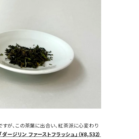
ですが、この茶葉に出合い、紅茶派に心変わり
「ダージリン ファーストフラッシュ」（¥8,532）