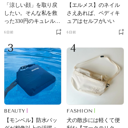
「涼しい顔」を取り戻
【エルメス】のネイル
したい。そんな私を救
さえあれば、ペディキ
った330円のキュレル名
ュアはセルフがいい
品
6日前
6日前
3
4
BEAUTY
FASHION
【モンベル】防水バッ
犬の散歩には軽くて便