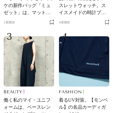
ケの新作バッグ「ミュ
スレットウォッチ。ス
ゼット」は、マットな
イスメイドの時計ブラ
質感が魅力！
ンド【フレデリック・
2週間前
4週間前
コンスタント】の新作
3
4
をレビュー。【それい
け！ 良品ハンター】
BEAUTY
FASHION
働く私のマイ・ユニフ
着るUV対策。【モンベ
ォームは、ベースレン
ル】の名品カーディガ