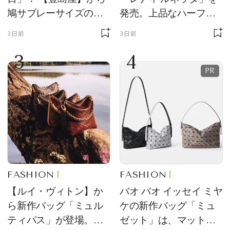
鳩サブレーサイズのポ
発売。上品なハーフム
ーチ「はとっこ」を限
ーン型がスタイリング
3日前
3日前
定販売
のアクセントに
3
4
FASHION
FASHION
【ルイ・ヴィトン】か
バオ バオ イッセイ ミヤ
ら新作バッグ「ミュル
ケの新作バッグ「ミュ
ティパス」が登場。ミ
ゼット」は、マットな