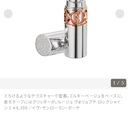
会員登録
Log in or Sign up
SPUR読者のためのメンバーシッププログラム
「The SPUR Club」。
便利な機能と特典を無料で楽し
めます。
ログイン・新規会員登録
1 / 5
とろけるようなテクスチャーで密着。ミルキーベージュをベースに、
FOLLOW US
星モチーフにはグリッターが。ルージュ ヴォリュプテ ロックシャイ
ン 1 ￥4,300／イヴ・サンローラン・ボーテ