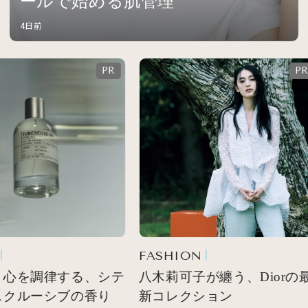
ールで始める肌管理
4日前
FASHION
 心を調律する、シテ
八木莉可子が纏う、Diorの最
スクルーシブの香り
新コレクション