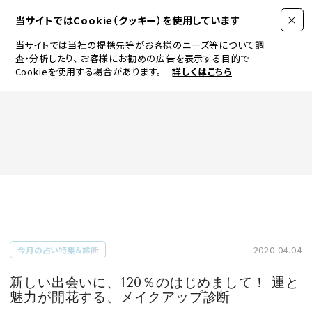
当サイトではCookie（クッキー）を使用しています
当サイトでは当社の提携先等がお客様のニーズ等について調
査・分析したり、
お客様にお勧めの広告を表示する目的で
Cookieを使用する場合があります。
詳しくはこちら
FASHION
BEAUTY
ログイン
JEWELRY & WATCH
2020.04.04
今月の占い特集＆診断
LIFESTYLE
新しい出会いに、120％のはじめまして！ 運と
魅力が開花する、メイクアップ診断