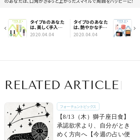
のあなたは、口角がきゅっと上がったスマイルで周囲をハッピーに！
タイプBのあなた
タイプDのあなた
は、美しく手入れさ
は、艶やかなチー
れた指先でアピー
クで愛されオーラ
2020.04.04
2020.04.04
ル力を高めて
を全開！
RELATED ARTICLE
フォーチュントピックス
【8/13（木）獅子座日食】
承認欲求より、自分がとき
めく方向へ【今週の占い便