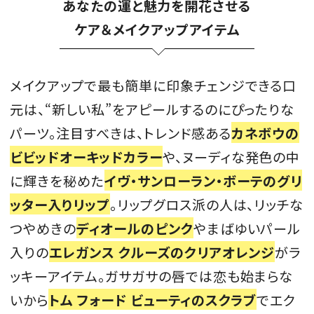
あなたの運と魅力を開花させる
ケア＆メイクアップアイテム
メイクアップで最も簡単に印象チェンジできる口
元は、“新しい私”をアピールするのにぴったりな
パーツ。注目すべきは、トレンド感ある
カネボウの
ビビッドオーキッドカラー
や、ヌーディな発色の中
に輝きを秘めた
イヴ・サンローラン・ボーテのグリ
ッター入りリップ
。リップグロス派の人は、リッチな
つやめきの
ディオールのピンク
やまばゆいパール
入りの
エレガンス クルーズのクリアオレンジ
がラ
ッキーアイテム。ガサガサの唇では恋も始まらな
いから
トム フォード ビューティのスクラブ
でエク