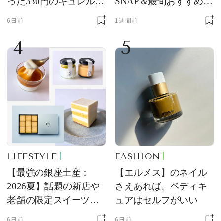
った330円のキュレル名
SNAP＆最旬おすすめサ
品
ングラス10選
6日前
1週間前
4
5
LIFESTYLE
FASHION
【最強の銀座土産：
【エルメス】のネイル
2026夏】話題の新店や
さえあれば、ペディキ
老舗の限定スイーツを
ュアはセルフがいい
ゲット【＃SPURおやつ
6日前
6日前