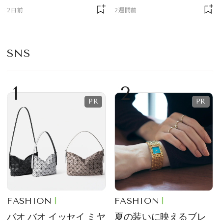
ニサイズもラインナッ
質感が魅力！
2日前
2週間前
プ
SNS
1
2
FASHION
FASHION
バオ バオ イッセイ ミヤ
夏の装いに映えるブレ