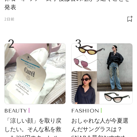
発表
2日前
2
3
BEAUTY
FASHION
「涼しい顔」を取り戻
おしゃれな人が今夏選
したい。そんな私を救
んだサングラスは？