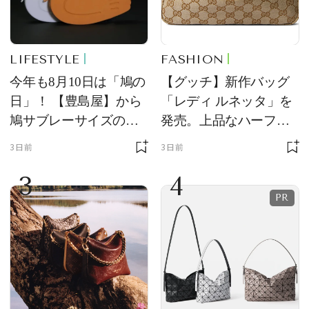
LIFESTYLE
FASHION
今年も8月10日は「鳩の
【グッチ】新作バッグ
日」！ 【豊島屋】から
「レディ ルネッタ」を
鳩サブレーサイズのポ
発売。上品なハーフム
ーチ「はとっこ」を限
ーン型がスタイリング
3日前
3日前
定販売
のアクセントに
3
4