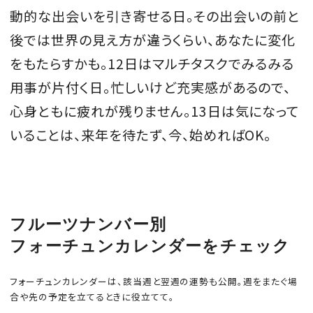
動的な出会いを引き寄せる日。その出会いの前と
後では世界の見え方が違うくらい、あなたに変化
をもたらすかも。12日はマルチタスクでみるみる
MAGAZINE
用事が片付く日。忙しいけど充実感があるので、
心身ともに疲れが残りません。13日は気になって
SPUR 2026 JULY
いることは、来年を待たず、今、始めればOK。
2026年9月号
2026-07-23発売
最新号を試し読み
フルーツナンバー別
フォーチュンカレンダーをチェック
フォーチュンカレンダーは、該当週と翌週の運勢も公開。週をまたぐ場
合や先の予定を立てるときに役立てて。