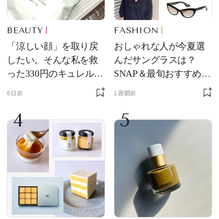
BEAUTY
FASHION
「涼しい顔」を取り戻
おしゃれな人が今夏選
したい。そんな私を救
んだサングラスは？
った330円のキュレル名
SNAP＆最旬おすすめサ
品
ングラス10選
6日前
1週間前
4
5