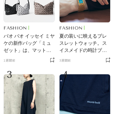
FASHION
FASHION
バオ バオ イッセイ ミヤ
夏の装いに映えるブレ
ケの新作バッグ「ミュ
スレットウォッチ。ス
ゼット」は、マットな
イスメイドの時計ブラ
質感が魅力！
ンド【フレデリック・
1週間前
3週間前
コンスタント】の新作
3
4
をレビュー。【それい
け！ 良品ハンター】