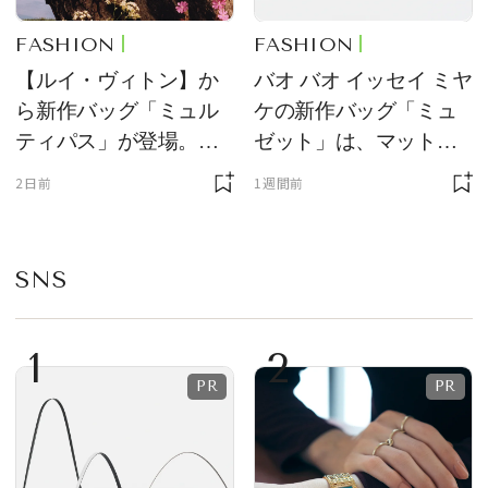
FASHION
FASHION
【ルイ・ヴィトン】か
バオ バオ イッセイ ミヤ
ら新作バッグ「ミュル
ケの新作バッグ「ミュ
ティパス」が登場。ミ
ゼット」は、マットな
ニサイズもラインナッ
質感が魅力！
2日前
1週間前
プ
SNS
1
2