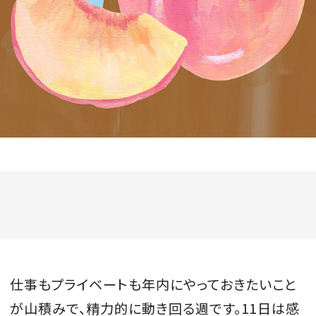
会員登録
Log in or Sign up
SPUR読者のためのメンバーシッププログラム
「The SPUR Club」。
便利な機能と特典を無料で楽し
めます。
ログイン・新規会員登録
FOLLOW US
仕事もプライベートも年内にやっておきたいこと
が山積みで、精力的に動き回る週です。11日は感