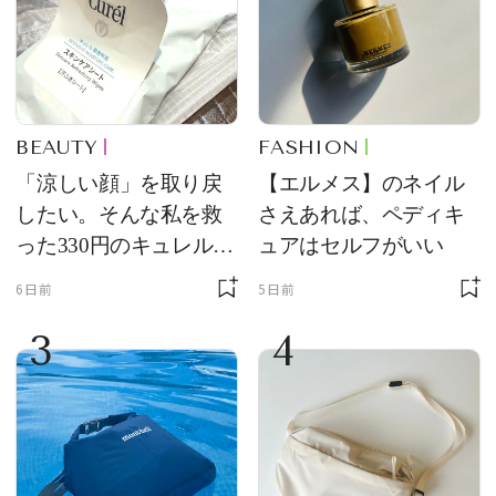
BEAUTY
FASHION
「涼しい顔」を取り戻
【エルメス】のネイル
したい。そんな私を救
さえあれば、ペディキ
った330円のキュレル名
ュアはセルフがいい
品
6日前
5日前
3
4