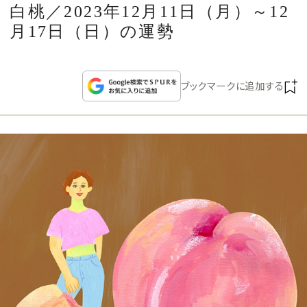
CULTURE
白桃／2023年12月11日（月）～12
月17日（日）の運勢
CELEBRITY
ブックマークに追加する
COLLECTION
WEDDING
FORTUNE
SDGs
MAGAZINE