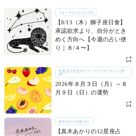
フォーチュントピックス
【8/13（木）獅子座日食】
承認欲求より、自分がとき
めく方向へ【今週の占い便
り｜８/４〜】
水晶玉子先生のフルーツ・フォーチュン（週
運）
2026年８月３日（月）～８
月９日（日）の運勢
真木あかりの星占い
【真木あかりの12星座占