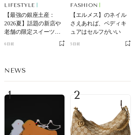
LIFESTYLE
FASHION
【最強の銀座土産：
【エルメス】のネイル
2026夏】話題の新店や
さえあれば、ペディキ
老舗の限定スイーツを
ュアはセルフがいい
ゲット【＃SPURおやつ
6日前
5日前
部トピックス】
NEWS
1
2