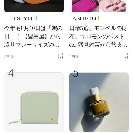
LIFESTYLE
FASHION
今年も8月10日は「鳩の
日傘5選、モンベルの財
日」！ 【豊島屋】から
布、サロモンのベスト
鳩サブレーサイズのポ
etc. 猛暑対策から旅支度
ーチ「はとっこ」を限
まで！ ｜今週の人気記
4日前
1日前
定販売
事TOP5
4
5