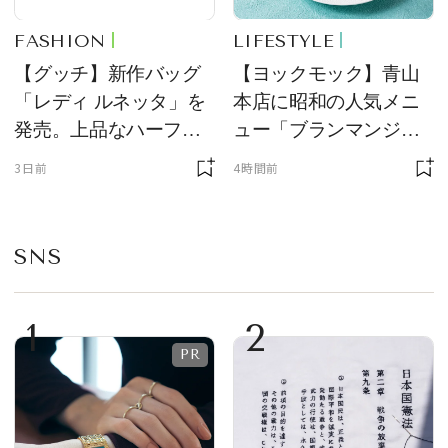
FASHION
LIFESTYLE
【グッチ】新作バッグ
【ヨックモック】青山
「レディ ルネッタ」を
本店に昭和の人気メニ
発売。上品なハーフム
ュー「ブランマンジ
ーン型がスタイリング
ェ」「ダックワーズ」
3日前
4時間前
のアクセントに
が限定復活！ 現代的で
華やかなデザートとし
て登場
SNS
1
2