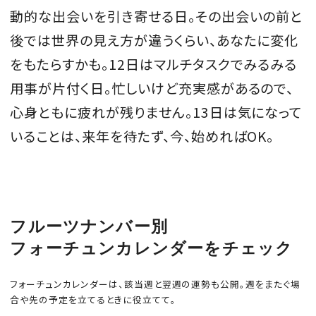
動的な出会いを引き寄せる日。その出会いの前と
後では世界の見え方が違うくらい、あなたに変化
をもたらすかも。12日はマルチタスクでみるみる
MAGAZINE
用事が片付く日。忙しいけど充実感があるので、
心身ともに疲れが残りません。13日は気になって
SPUR 2026 JULY
いることは、来年を待たず、今、始めればOK。
2026年9月号
2026-07-23発売
最新号を試し読み
フルーツナンバー別
フォーチュンカレンダーをチェック
フォーチュンカレンダーは、該当週と翌週の運勢も公開。週をまたぐ場
合や先の予定を立てるときに役立てて。