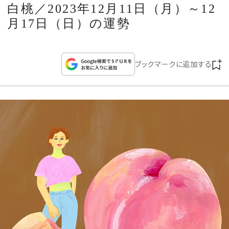
CULTURE
白桃／2023年12月11日（月）～12
月17日（日）の運勢
CELEBRITY
ブックマークに追加する
COLLECTION
WEDDING
FORTUNE
SDGs
MAGAZINE