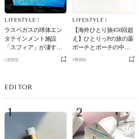
LIFESTYLE
LIFESTYLE
ラスベガスの球体エン
【海外ひとり旅450回超
タテインメント施設
え】ひとりっPの旅の薬
「スフィア」が凄すぎ
ポーチとポーチの中身
た！ ひとりっPが大後
を初公開！ 本当に使え
1週間前
3時間前
悔した理由とは！？
る常備薬＆必携アイテ
ム
EDITOR
1
2