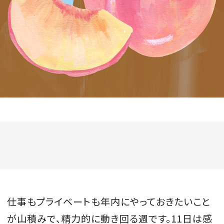
会員登録
Log in or Sign up
SPUR読者のためのメンバーシッププログラム
「The SPUR Club」。
便利な機能と特典を無料で楽し
めます。
ログイン・新規会員登録
FOLLOW US
仕事もプライベートも年内にやっておきたいこと
が山積みで、精力的に動き回る週です。11日は感