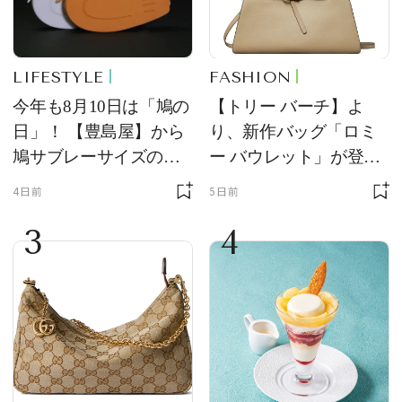
LIFESTYLE
FASHION
今年も8月10日は「鳩の
【トリー バーチ】よ
日」！ 【豊島屋】から
り、新作バッグ「ロミ
鳩サブレーサイズのポ
ー バウレット」が登
ーチ「はとっこ」を限
場！ デザイン性と収納
4日前
5日前
定販売
力を両立
3
4