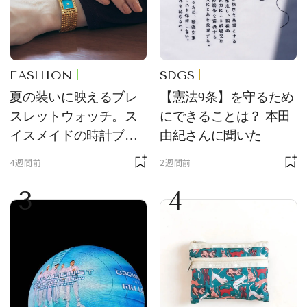
FASHION
SDGS
夏の装いに映えるブレ
【憲法9条】を守るため
スレットウォッチ。ス
にできることは？ 本田
イスメイドの時計ブラ
由紀さんに聞いた
ンド【フレデリック・
4週間前
2週間前
コンスタント】の新作
3
4
をレビュー。【それい
け！ 良品ハンター】