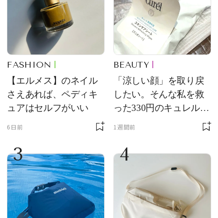
FASHION
BEAUTY
【エルメス】のネイル
「涼しい顔」を取り戻
さえあれば、ペディキ
したい。そんな私を救
ュアはセルフがいい
った330円のキュレル名
品
6日前
1週間前
3
4