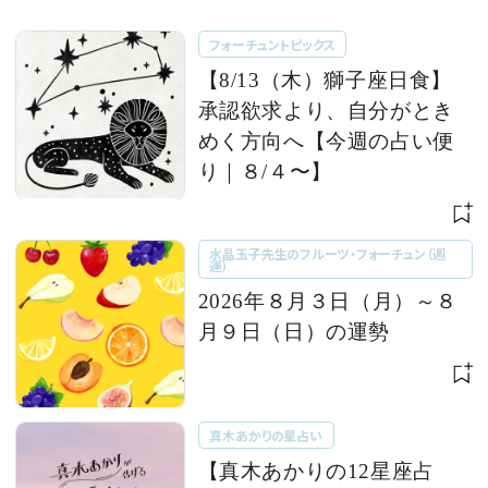
フォーチュントピックス
【8/13（木）獅子座日食】
承認欲求より、自分がとき
めく方向へ【今週の占い便
り｜８/４〜】
水晶玉子先生のフルーツ・フォーチュン（週
運）
2026年８月３日（月）～８
月９日（日）の運勢
真木あかりの星占い
【真木あかりの12星座占