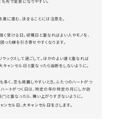
ども先で変更になりやすい。
急激に進む、決まることには注意を。
強く受ける日。収穫日と重なればよい人やモノを、
ば困った縁を引き寄せやすくなります。
リラックスして過ごして。ほかのよい運と重なれば
、大キャンセル日と重なったら油断をしないように。
も多く、恋も発展しやすいとき。ふたつのハートがつ
のハートがつく日は、特定の年の特定の月にしか訪
(*)と重なったら、舞い上がりすぎないように。
キャンセル日、大キャンセル日をさします。