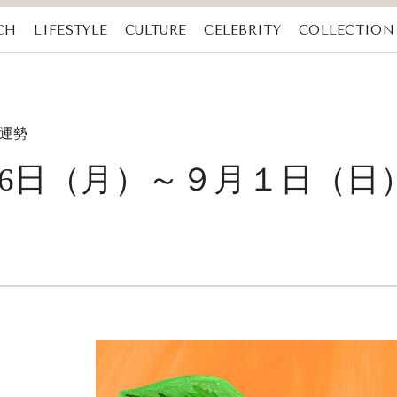
CH
LIFESTYLE
CULTURE
CELEBRITY
COLLECTION
の運勢
月26日（月）～９月１日（日