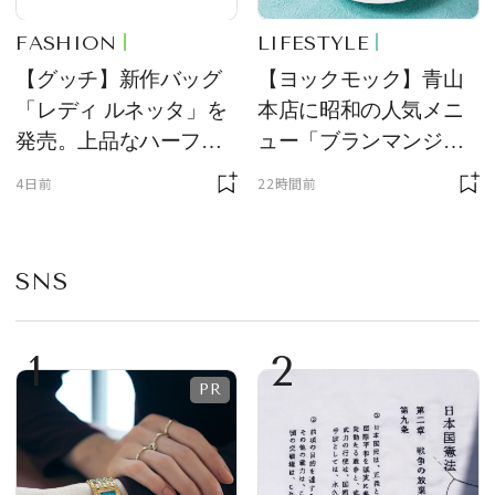
FASHION
LIFESTYLE
【グッチ】新作バッグ
【ヨックモック】青山
「レディ ルネッタ」を
本店に昭和の人気メニ
発売。上品なハーフム
ュー「ブランマンジ
ーン型がスタイリング
ェ」「ダックワーズ」
4日前
22時間前
のアクセントに
が限定復活！ 現代的で
華やかなデザートとし
て登場
SNS
1
2