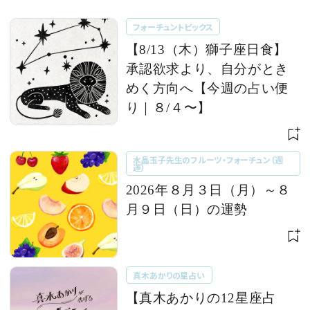
フォーチュントピックス
【8/13（木）獅子座日食】
承認欲求より、自分がとき
めく方向へ【今週の占い便
り｜８/４〜】
水晶玉子先生のフルーツ・フォーチュン（週
運）
2026年８月３日（月）～８
月９日（日）の運勢
真木あかりの星占い
【真木あかりの12星座占