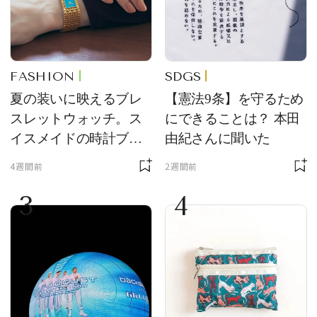
FASHION
SDGS
夏の装いに映えるブレ
【憲法9条】を守るため
スレットウォッチ。ス
にできることは？ 本田
イスメイドの時計ブラ
由紀さんに聞いた
ンド【フレデリック・
4週間前
2週間前
コンスタント】の新作
3
4
をレビュー。【それい
け！ 良品ハンター】