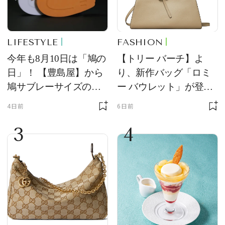
LIFESTYLE
FASHION
今年も8月10日は「鳩の
【トリー バーチ】よ
日」！ 【豊島屋】から
り、新作バッグ「ロミ
鳩サブレーサイズのポ
ー バウレット」が登
ーチ「はとっこ」を限
場！ デザイン性と収納
4日前
6日前
定販売
力を両立
3
4