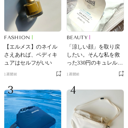
FASHION
BEAUTY
【エルメス】のネイル
「涼しい顔」を取り戻
さえあれば、ペディキ
したい。そんな私を救
ュアはセルフがいい
った330円のキュレル名
品
1週間前
1週間前
3
4