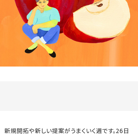
会員登録
Log in or Sign up
SPUR読者のためのメンバーシッププログラム
「The SPUR Club」。
便利な機能と特典を無料で楽し
めます。
ログイン・新規会員登録
FOLLOW US
新規開拓や新しい提案がうまくいく週です。26日