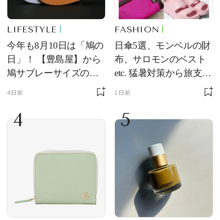
LIFESTYLE
FASHION
今年も8月10日は「鳩の
日傘5選、モンベルの財
日」！ 【豊島屋】から
布、サロモンのベスト
鳩サブレーサイズのポ
etc. 猛暑対策から旅支度
ーチ「はとっこ」を限
まで！ ｜今週の人気記
4日前
1日前
定販売
事TOP5
4
5