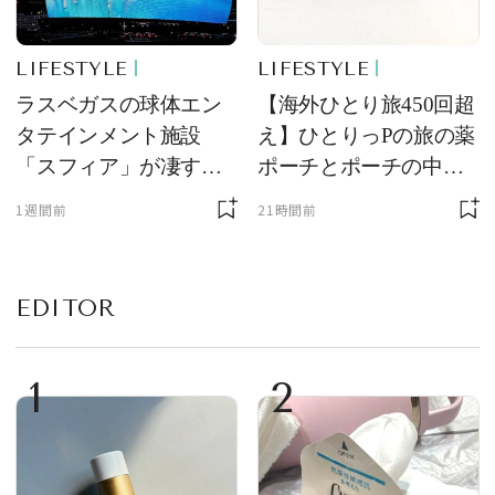
LIFESTYLE
LIFESTYLE
ラスベガスの球体エン
【海外ひとり旅450回超
タテインメント施設
え】ひとりっPの旅の薬
「スフィア」が凄すぎ
ポーチとポーチの中身
た！ ひとりっPが大後
を初公開！ 本当に使え
1週間前
21時間前
悔した理由とは！？
る常備薬＆必携アイテ
ム
EDITOR
1
2