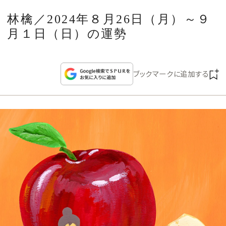
CULTURE
林檎／2024年８月26日（月）～９
月１日（日）の運勢
CELEBRITY
COLLECTION
ブックマークに追加する
WEDDING
FORTUNE
SDGs
MAGAZINE