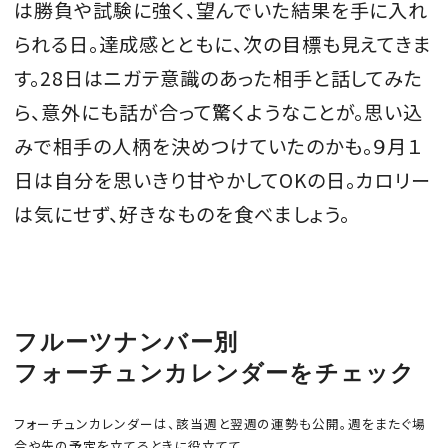
は勝負や試験に強く、望んでいた結果を手に入れ
られる日。達成感とともに、次の目標も見えてきま
す。28日はニガテ意識のあった相手と話してみた
MAGAZINE
ら、意外にも話が合って驚くようなことが。思い込
みで相手の人柄を決めつけていたのかも。９月１
SPUR 2026 JULY
日は自分を思いきり甘やかしてOKの日。カロリー
2026年9月号
は気にせず、好きなものを食べましょう。
2026-07-23発売
最新号を試し読み
フルーツナンバー別
フォーチュンカレンダーをチェック
フォーチュンカレンダーは、該当週と翌週の運勢も公開。週をまたぐ場
合や先の予定を立てるときに役立てて。