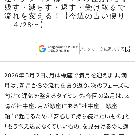
CULTURE
残す・減らす・返す・受け取るで
流れを変える！【今週の占い便り
CELEBRITY
｜４/28〜】
COLLECTION
ブックマークに追加する
WEDDING
2026年５月２日、月は蠍座で満月を迎えます。満
FORTUNE
月は、新月からの流れを振り返り、次のフェーズに
SDGs
向けて運気を整えるタイミング。今回の満月は、太
陽が牡牛座、月が蠍座にある“牡牛座―蠍座
MAGAZINE
軸”で起こるため、「安心して持ち続けたいもの」と
「もう抱え込まなくていいもの」を見分けるのに適