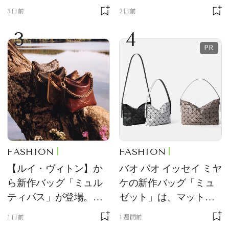
ーチ「はとっこ」を限
ーン型がスタイリング
3日前
2日前
定販売
のアクセントに
3
4
FASHION
FASHION
【ルイ・ヴィトン】か
バオ バオ イッセイ ミヤ
ら新作バッグ「ミュル
ケの新作バッグ「ミュ
ティパス」が登場。ミ
ゼット」は、マットな
ニサイズもラインナッ
質感が魅力！
1日前
1週間前
プ