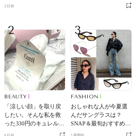
2日前
2
3
BEAUTY
FASHION
「涼しい顔」を取り戻
おしゃれな人が今夏選
したい。そんな私を救
んだサングラスは？
った330円のキュレル名
SNAP＆最旬おすすめサ
品
ングラス10選
6日前
1週間前