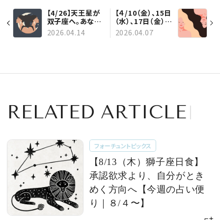
【4/26】天王星が
【４/10（金）、15日
双子座へ。あなた
（水）、17日（金）】
の「いつか」が動き
４月はリブートの
2026.04.14
2026.04.07
出すとき【今週の
チャンス！ 牡羊座
占い便り｜
に主要な星が集
4/14〜】
中【今週の占い便
り ４/７〜】
RELATED ARTICLE
フォーチュントピックス
【8/13（木）獅子座日食】
承認欲求より、自分がとき
めく方向へ【今週の占い便
り｜８/４〜】