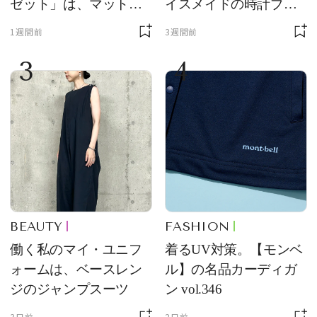
ゼット」は、マットな
イスメイドの時計ブラ
質感が魅力！
ンド【フレデリック・
1週間前
3週間前
コンスタント】の新作
3
4
をレビュー。【それい
け！ 良品ハンター】
BEAUTY
FASHION
働く私のマイ・ユニフ
着るUV対策。【モンベ
ォームは、ベースレン
ル】の名品カーディガ
ジのジャンプスーツ
ン vol.346
3日前
2日前