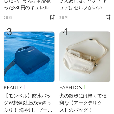
したい。そんな私を救
さえあれば、ペディキ
った330円のキュレル名
ュアはセルフがいい
品
6日前
5日前
3
4
BEAUTY
FASHION
【モンベル】防水バッ
犬の散歩には軽くて便
グが想像以上の活躍っ
利な【アークテリク
ぷり！ 海や川、プール
ス】のバッグ！