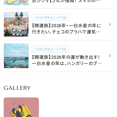
志シウマ】さんが指南！ スマホの待
ち受け画面を変えて運気を底上げ
「スマホ開運術」＃携帯風水
【SKB】深夜のこっそり話
【開運旅】2026年・一白水星の年に
行きたい、チェコのプラハで運気
の“流れ”を整える旅〈おすすめスポ
ット４選〉
【SKB】深夜のこっそり話
【開運旅】2026年の運が動き出す！
一白水星の年は、ハンガリーのブダ
ペストで、水の気をチャージ〈おすす
めスポット６選〉
GALLERY