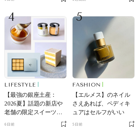
4
5
LIFESTYLE
FASHION
【最強の銀座土産：
【エルメス】のネイル
2026夏】話題の新店や
さえあれば、ペディキ
老舗の限定スイーツを
ュアはセルフがいい
ゲット【＃SPURおやつ
6日前
5日前
部トピックス】