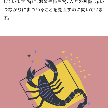
しています。特に、お金や持ち物、人との関係、深い
会員登録
つながりにまつわることを見直すのに向いていま
Log in or Sign up
す。
SPUR読者のためのメンバーシッププログラム
「The SPUR Club」。
便利な機能と特典を無料で楽し
めます。
ログイン・新規会員登録
FOLLOW US