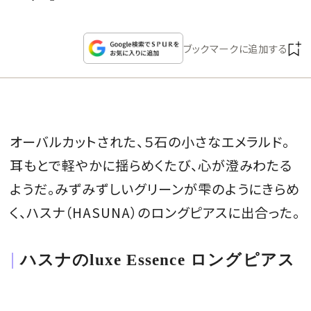
CULTURE
ブックマークに追加する
CELEBRITY
COLLECTION
WEDDING
オーバルカットされた、５石の小さなエメラルド。
耳もとで軽やかに揺らめくたび、心が澄みわたる
FORTUNE
ようだ。みずみずしいグリーンが雫のようにきらめ
く、ハスナ（HASUNA）のロングピアスに出合った。
SDGs
MAGAZINE
ハスナのluxe Essence ロングピアス