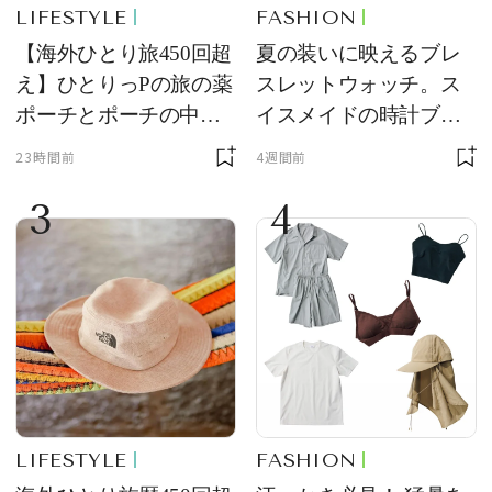
LIFESTYLE
FASHION
【海外ひとり旅450回超
夏の装いに映えるブレ
え】ひとりっPの旅の薬
スレットウォッチ。ス
ポーチとポーチの中身
イスメイドの時計ブラ
を初公開！ 本当に使え
ンド【フレデリック・
23時間前
4週間前
る常備薬＆必携アイテ
コンスタント】の新作
3
4
ム
をレビュー。【それい
け！ 良品ハンター】
LIFESTYLE
FASHION