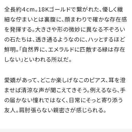
全長約４cm。18Kゴールドで繋がれた、優しく繊
細な佇まいとは裏腹に、顔まわりで確かな存在感
を発揮する。大きさや形の微妙に異なる不ぞろい
MAGAZINE
の石たちは、透き通るようなのに、ハッとするほど
鮮明。「自然界に、エメラルドに匹敵する緑は存在
SPUR 2026 JULY
2026年9月号
しない」といわれる所以だ。
2026-07-23発売
愛嬌があって、どこか楽しげなこのピアス、耳を澄
ませば清涼な声が聞こえてきそう。例えるなら、手
最新号を試し読み
の届かない憧れではなく、日常にそっと寄り添う
友人。肩肘張らない親密さが感じられる。