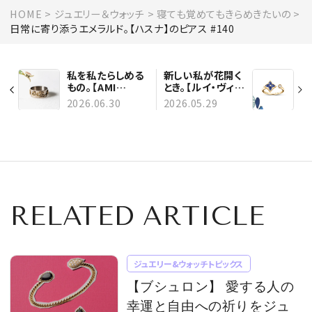
HOME
ジュエリー＆ウォッチ
寝ても覚めてもきらめきたいの
日常に寄り添うエメラルド。【ハスナ】のピアス #140
私を私たらしめる
新しい私が花開く
もの。【AMI
とき。【ルイ・ヴィト
MASAMITSU】の
ン】のリング #139
2026.06.30
2026.05.29
ビスポークリング
#141
RELATED ARTICLE
ジュエリー&ウォッチトピックス
【ブシュロン】 愛する人の
幸運と自由への祈りをジュ