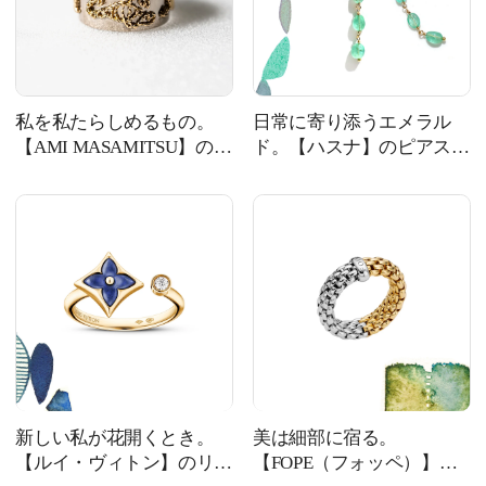
私を私たらしめるもの。
日常に寄り添うエメラル
【AMI MASAMITSU】のビ
ド。【ハスナ】のピアス
スポークリング #141
#140
新しい私が花開くとき。
美は細部に宿る。
【ルイ・ヴィトン】のリン
【FOPE（フォッペ）】の