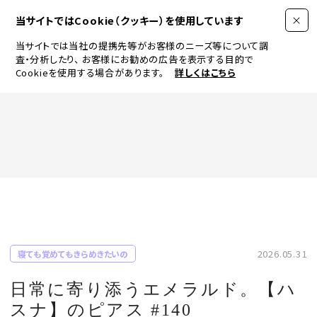
当サイトではCookie（クッキー）を使用しています
当サイトでは当社の提携先等がお客様のニーズ等について調
査・分析したり、
お客様にお勧めの広告を表示する目的で
Cookieを使用する場合があります。
詳しくはこちら
FASHION
BEAUTY
ログイン
JEWELRY & WATCH
2026.05.31
寝ても覚めてもきらめきたいの
LIFESTYLE
日常に寄り添うエメラルド。【ハ
スナ】のピアス #140