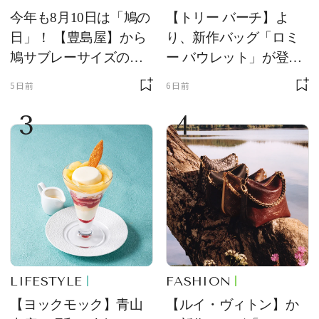
今年も8月10日は「鳩の
【トリー バーチ】よ
日」！ 【豊島屋】から
り、新作バッグ「ロミ
鳩サブレーサイズのポ
ー バウレット」が登
ーチ「はとっこ」を限
場！ デザイン性と収納
5日前
6日前
定販売
力を両立
3
4
LIFESTYLE
FASHION
【ヨックモック】青山
【ルイ・ヴィトン】か