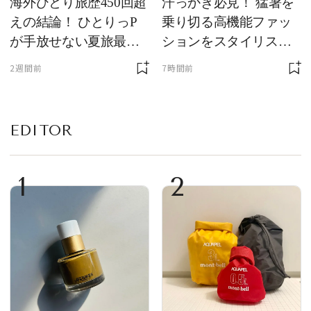
海外ひとり旅歴450回超
汗っかき必見！ 猛暑を
えの結論！ ひとりっP
乗り切る高機能ファッ
が手放せない夏旅最強
ションをスタイリスト
ギア５選
が厳選
2週間前
7時間前
EDITOR
1
2