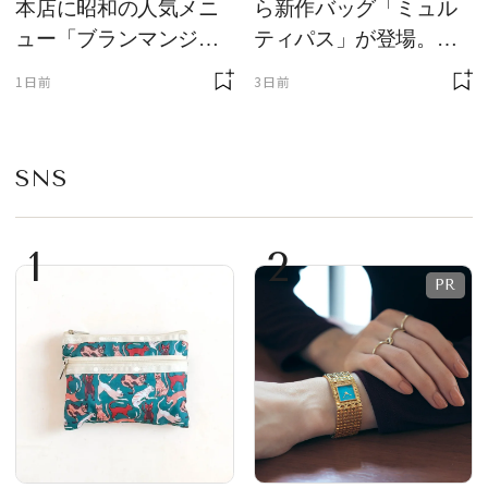
本店に昭和の人気メニ
ら新作バッグ「ミュル
ュー「ブランマンジ
ティパス」が登場。ミ
ェ」「ダックワーズ」
ニサイズもラインナッ
1日前
3日前
が限定復活！ 現代的で
プ
華やかなデザートとし
て登場
SNS
1
2