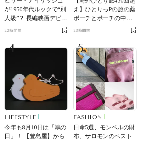
ビリー・アイリッシュ
【海外ひとり旅450回超
が1950年代ルックで“別
え】ひとりっPの旅の薬
人級”？ 長編映画デビュ
ポーチとポーチの中身
ー作の現場写真に反響
を初公開！ 本当に使え
22時間前
23時間前
る常備薬＆必携アイテ
4
5
ム
LIFESTYLE
FASHION
今年も8月10日は「鳩の
日傘5選、モンベルの財
日」！ 【豊島屋】から
布、サロモンのベスト