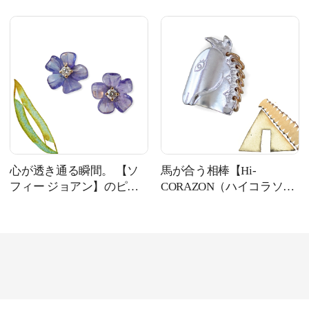
グ #139
リング #138
心が透き通る瞬間。 【ソ
馬が合う相棒【Hi-
フィー ジョアン】のピア
CORAZON（ハイコラソ
ス #137
ン）】のリング #136