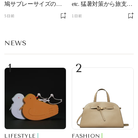
鳩サブレーサイズのポ
etc. 猛暑対策から旅支度
ーチ「はとっこ」を限
まで！ ｜今週の人気記
5日前
1日前
定販売
事TOP5
NEWS
1
2
LIFESTYLE
FASHION