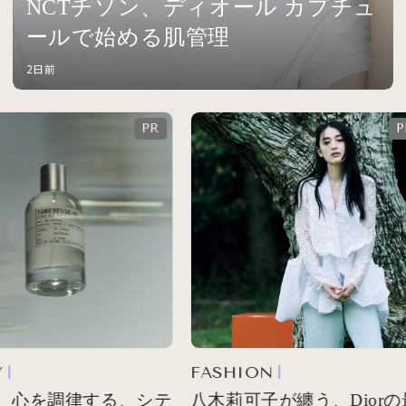
NCTチソン、ディオール カプチュ
ールで始める肌管理
2日前
FASHION
 心を調律する、シテ
八木莉可子が纏う、Diorの