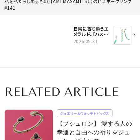
私を私たらしめるもの。【AMI MASAMITSU】のビスポークリング
#141
日常に寄り添うエ
メラルド。【ハス
ナ】のピアス #140
2026.05.31
RELATED ARTICLE
ジュエリー&ウォッチトピックス
【ブシュロン】 愛する人の
幸運と自由への祈りをジュ