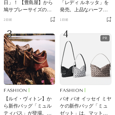
日」！ 【豊島屋】から
「レディ ルネッタ」を
鳩サブレーサイズのポ
発売。上品なハーフム
ーチ「はとっこ」を限
ーン型がスタイリング
2日前
1日前
定販売
のアクセントに
3
4
FASHION
FASHION
【ルイ・ヴィトン】か
バオ バオ イッセイ ミヤ
ら新作バッグ「ミュル
ケの新作バッグ「ミュ
ティパス」が登場。ミ
ゼット」は、マットな