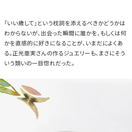
会員登録
Log in or Sign up
「いい歳して」という枕詞を添えるべきかどうかは
わからないが、出会った瞬間に誰かを、もしくは何
SPUR読者のためのメンバーシッププログラム
かを直感的に好きになることが、いまだによくあ
「The SPUR Club」。
便利な機能と特典を無料で楽し
めます。
る。正光亜実さんの作るジュエリーも、まさにそう
いう類いの一目惚れだった。
ログイン・新規会員登録
FOLLOW US