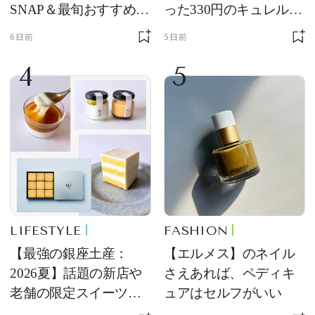
SNAP＆最旬おすすめサ
った330円のキュレル名
ングラス10選
品
6日前
5日前
4
5
LIFESTYLE
FASHION
【最強の銀座土産：
【エルメス】のネイル
2026夏】話題の新店や
さえあれば、ペディキ
老舗の限定スイーツを
ュアはセルフがいい
ゲット【＃SPURおやつ