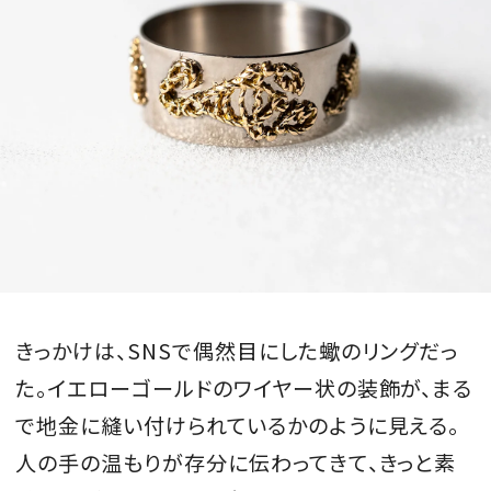
MAGAZINE
SPUR 2026 JULY
2026年9月号
2026-07-23発売
最新号を試し読み
きっかけは、SNSで偶然目にした蠍のリングだっ
た。イエローゴールドのワイヤー状の装飾が、まる
で地金に縫い付けられているかのように見える。
人の手の温もりが存分に伝わってきて、きっと素