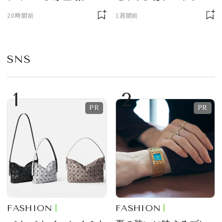
ニサイズもラインナッ
質感が魅力！
20時間前
1週間前
プ
SNS
1
2
FASHION
FASHION