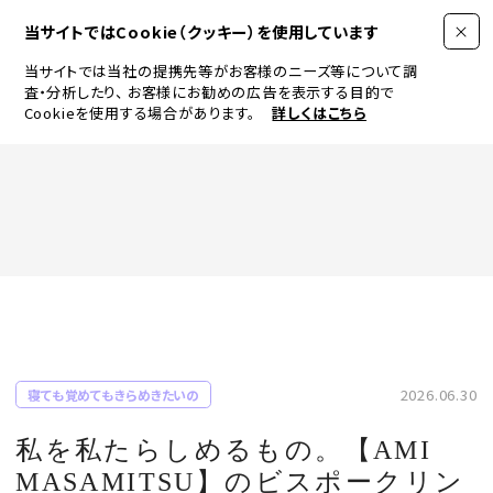
当サイトではCookie（クッキー）を使用しています
当サイトでは当社の提携先等がお客様のニーズ等について調
査・分析したり、
お客様にお勧めの広告を表示する目的で
Cookieを使用する場合があります。
詳しくはこちら
FASHION
BEAUTY
ログイン
JEWELRY & WATCH
2026.06.30
寝ても覚めてもきらめきたいの
LIFESTYLE
私を私たらしめるもの。【AMI
MASAMITSU】のビスポークリン