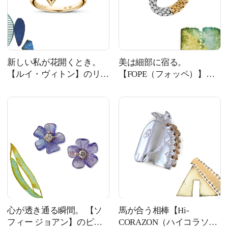
新しい私が花開くとき。
美は細部に宿る。
【ルイ・ヴィトン】のリン
【FOPE（フォッペ）】の
グ #139
リング #138
心が透き通る瞬間。 【ソ
馬が合う相棒【Hi-
フィー ジョアン】のピア
CORAZON（ハイコラソ