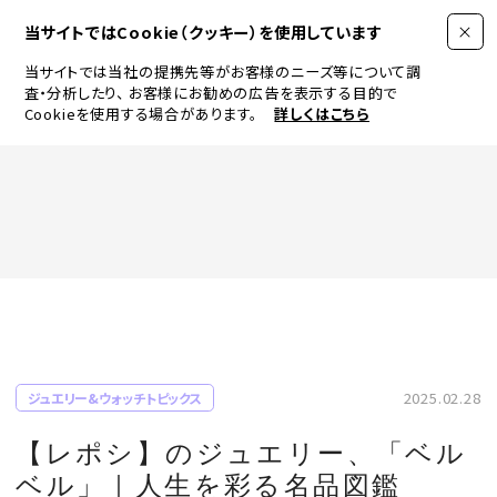
当サイトではCookie（クッキー）を使用しています
当サイトでは当社の提携先等がお客様のニーズ等について調
査・分析したり、
お客様にお勧めの広告を表示する目的で
Cookieを使用する場合があります。
詳しくはこちら
FASHION
BEAUTY
ログイン
JEWELRY & WATCH
2025.02.28
ジュエリー&ウォッチトピックス
LIFESTYLE
【レポシ】のジュエリー、「ベル
ベル」｜人生を彩る名品図鑑