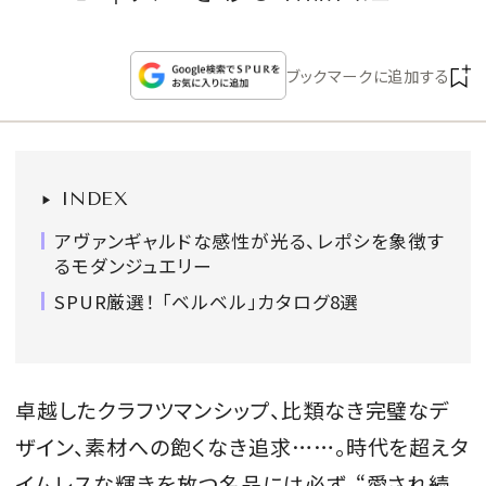
CULTURE
ブックマークに追加する
CELEBRITY
COLLECTION
INDEX
WEDDING
アヴァンギャルドな感性が光る、レポシを象徴す
るモダンジュエリー
FORTUNE
SPUR厳選！ 「ベルベル」カタログ8選
SDGs
MAGAZINE
卓越したクラフツマンシップ、比類なき完璧なデ
ザイン、素材への飽くなき追求……。時代を超えタ
イムレスな輝きを放つ名品には必ず、“愛され続