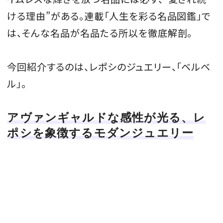
ける理由”がある。連載「人生を彩る名品図鑑」で
会員登録
は、そんな名品が名品たる所以を徹底解剖。
Log in or Sign up
SPUR読者のためのメンバーシッププログラム
今回紹介するのは、レポシのジュエリー、「ベルベ
「The SPUR Club」。
便利な機能と特典を無料で楽し
ル」。
めます。
ログイン・新規会員登録
アヴァンギャルドな感性が光る、レ
ポシを象徴するモダンジュエリー
FOLLOW US