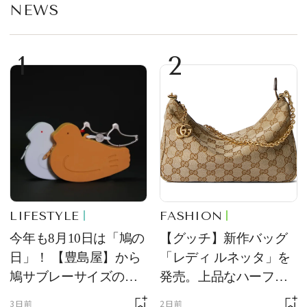
NEWS
1
2
LIFESTYLE
FASHION
今年も8月10日は「鳩の
【グッチ】新作バッグ
日」！ 【豊島屋】から
「レディ ルネッタ」を
鳩サブレーサイズのポ
発売。上品なハーフム
ーチ「はとっこ」を限
ーン型がスタイリング
3日前
2日前