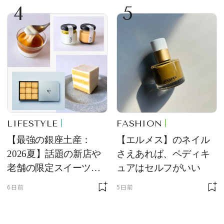
4
5
LIFESTYLE
FASHION
【最強の銀座土産：
【エルメス】のネイル
2026夏】話題の新店や
さえあれば、ペディキ
老舗の限定スイーツを
ュアはセルフがいい
ゲット【＃SPURおやつ
6日前
5日前
部トピックス】