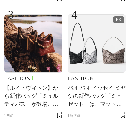
定販売
のアクセントに
3
4
FASHION
FASHION
【ルイ・ヴィトン】か
バオ バオ イッセイ ミヤ
ら新作バッグ「ミュル
ケの新作バッグ「ミュ
ティパス」が登場。ミ
ゼット」は、マットな
ニサイズもラインナッ
質感が魅力！
1日前
1週間前
プ