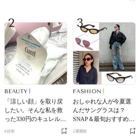
2
3
BEAUTY
FASHION
「涼しい顔」を取り戻
おしゃれな人が今夏選
したい。そんな私を救
んだサングラスは？
った330円のキュレル名
SNAP＆最旬おすすめサ
品
ングラス10選
6日前
1週間前