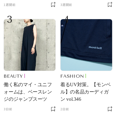
質感が魅力！
ンド【フレデリック・
1週間前
3週間前
コンスタント】の新作
3
4
をレビュー。【それい
け！ 良品ハンター】
BEAUTY
FASHION
働く私のマイ・ユニフ
着るUV対策。【モンベ
ォームは、ベースレン
ル】の名品カーディガ
ジのジャンプスーツ
ン vol.346
3日前
2日前