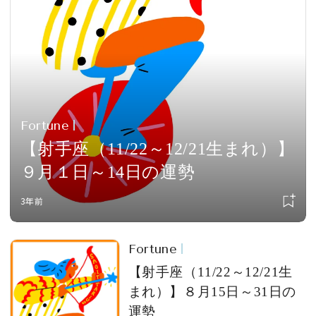
会員登録
Log in or Sign up
SPUR読者のためのメンバーシッププログラム
「The SPUR Club」。
便利な機能と特典を無料で楽し
めます。
Fortune
【射手座（11/22～12/21生まれ）】
ログイン・新規会員登録
９月１日～14日の運勢
3年前
FOLLOW US
Fortune
【射手座（11/22～12/21生
まれ）】８月15日～31日の
運勢