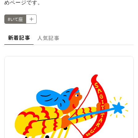
CULTURE
めページです。
#いて座
CELEBRITY
新着記事
人気記事
COLLECTION
WEDDING
FORTUNE
SDGs
MAGAZINE