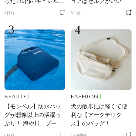
った330円のキュレル名
ュアはセルフがいい
品
6日前
5日前
3
4
BEAUTY
FASHION
【モンベル】防水バッ
犬の散歩には軽くて便
グが想像以上の活躍っ
利な【アークテリク
ぷり！ 海や川、プール
ス】のバッグ！
に欠かせません
6日前
14時間前