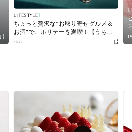
L
LIFESTYLE
ケ
ちょっと贅沢な“お取り寄せグルメ＆
お酒”で、ホリデーを満喫！【うち飲
3
み向上委員会vol.32】
3年前