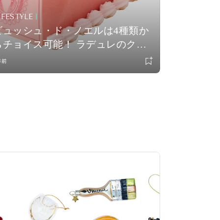
IFESTYLE
ビュッシュ・ド・ノエルは4種類か
らチョイス可能！ ラデュレのクリ
スマスケーキが予約受付をスター
年前
ト