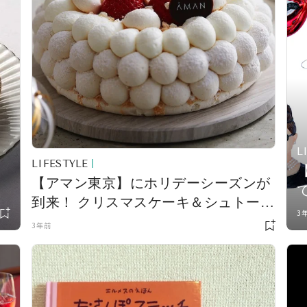
L
LIFESTYLE
【アマン東京】にホリデーシーズンが
座
到来！ クリスマスケーキ＆シュトーレ
3
ンの予約受付がスタート
3年前