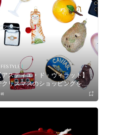
IFESTYLE
【アスティエ・ド・ヴィラット】
でクリスマスのショッピングを満
喫！ 伊勢丹新宿店に「アスティ
年前
エ・ド・ヴィラットのマルシェ・
ド・ノエル」がオープン