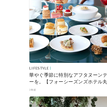
LIFESTYLE
華やぐ季節に特別なアフタヌーン
ーを。【フォーシーズンズホテル
内 東京】で「フェスティブ・アフ
3年前
ーンティ」を堪能