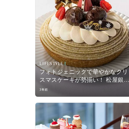
LIFESTYLE
フォトジェニックで華やかなクリ
スマスケーキが勢揃い！ 松屋銀
でクリスマスケーキの予約を受付
3年前
中