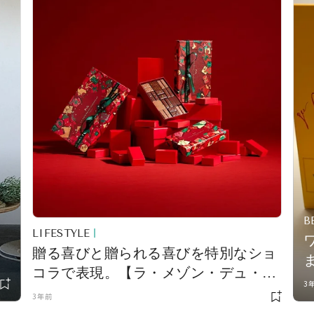
B
LIFESTYLE
贈る喜びと贈られる喜びを特別なショ
コラで表現。【ラ・メゾン・デュ・シ
て
3
ョコラ】の「ノエル アプソリュマン
3年前
カドー」で華やかに彩られたクリスマ