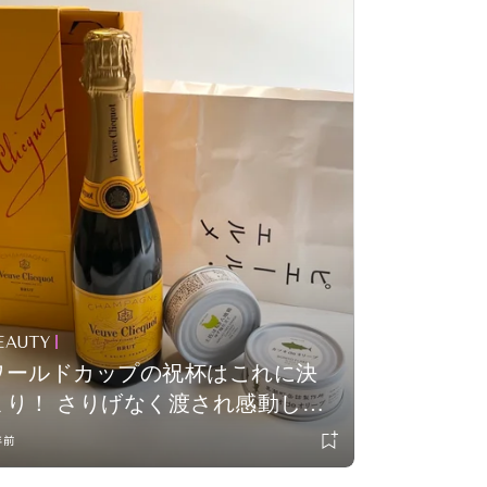
EAUTY
ワールドカップの祝杯はこれに決
まり！ さりげなく渡され感動し
た、洒落てる【グルメギフト】 #深
年前
夜のこっそり話 #1650