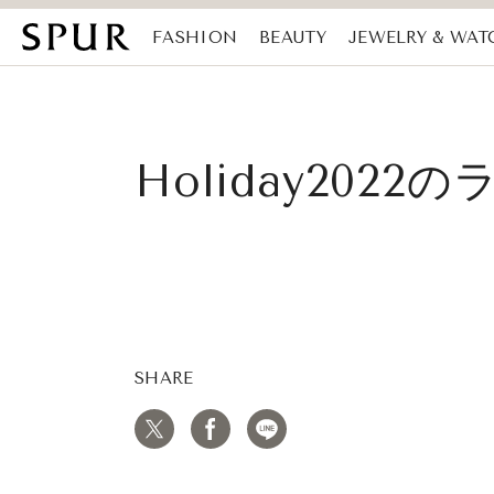
FASHION
BEAUTY
JEWELRY & WAT
MAGAZINE
SDGs
Holiday202
SHARE