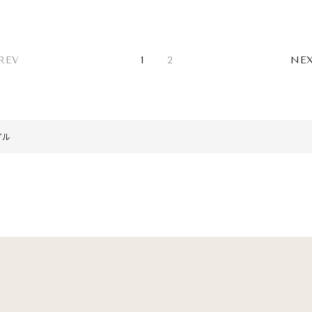
スを
REV
1
2
NE
イル