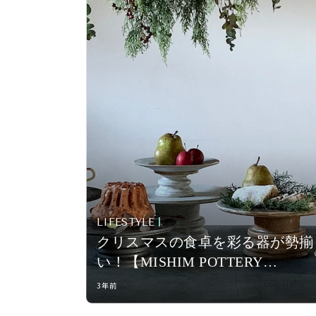
LIFESTYLE
クリスマスの食卓を彩る器が勢揃
い！【MISHIM POTTERY
CREATION】、無印良品 銀座に
3年前
ポップアップストアを開催