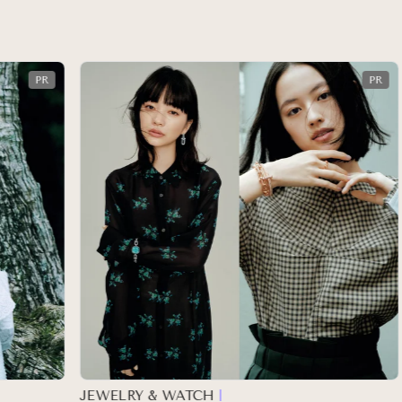
JEWELRY & WATCH
F