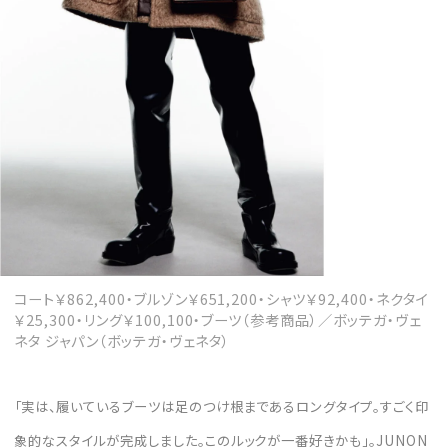
コート￥862,400・ブルゾン￥651,200・シャツ￥92,400・ネクタイ
￥25,300・リング￥100,100・ブーツ（参考商品）／ボッテガ・ヴェ
ネタ ジャパン（ボッテガ・ヴェネタ）
「実は、履いているブーツは足のつけ根まであるロングタイプ。すごく印
象的なスタイルが完成しました。このルックが一番好きかも」。JUNON