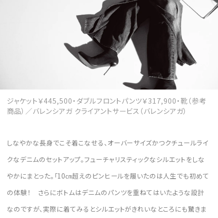
ジャケット￥445,500・ダブルフロントパンツ￥317,900・靴（参考
商品）／バレンシアガ クライアントサービス（バレンシアガ）
しなやかな長身でこそ着こなせる、オーバーサイズかつクチュールライ
クなデニムのセットアップ。フューチャリスティックなシルエットをしな
やかにまとった。「10㎝超えのピンヒールを履いたのは人生でも初めて
の体験！ さらにボトムはデニムのパンツを重ねてはいたような設計
なのですが、実際に着てみるとシルエットがきれいなところにも驚きま