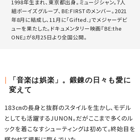
1998年生まれ、東京都出身。ミュージシャン。7人
組ボーイズグループ、BE:FIRSTのメンバー。2021
年8月に結成し、11月に「Gifted.」でメジャーデビ
ューを果たした。ドキュメンタリー映画『BE:the
MAGAZINE
ONE』が8月25日より全国公開。
SPUR 2026 JULY
2026年9月号
2026-07-23発売
「音楽は娯楽」。鍛錬の日々も愛に
変えて
最新号を試し読み
183㎝の長身と抜群のスタイルを生かし、モデル
としても活躍するJUNON。だがここまで多くのル
ックを着こなすシューティングは初めて。終始目を
輝かせて撮影に臨んでいた。