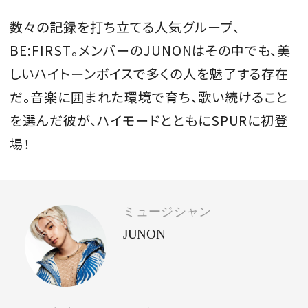
会員登録
数々の記録を打ち立てる人気グループ、
Log in or Sign up
BE:FIRST。メンバーのJUNONはその中でも、美
しいハイトーンボイスで多くの人を魅了する存在
SPUR読者のためのメンバーシッププログラム
だ。音楽に囲まれた環境で育ち、歌い続けること
「The SPUR Club」。
便利な機能と特典を無料で楽し
を選んだ彼が、ハイモードとともにSPURに初登
めます。
場！
ログイン・新規会員登録
ミュージシャン
FOLLOW US
JUNON