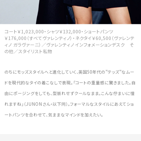
コート￥1,023,000・シャツ￥132,000・ショートパンツ
￥176,000（すべてヴァレンティノ）・ネクタイ￥60,500（ヴァレンテ
ィノ ガラヴァーニ）／ヴァレンティノ インフォメーションデスク そ
の他／スタイリスト私物
のちにモッズスタイルへと進化していく、英国50年代の＂テッズ＂なムー
ドを現代的なタイの着こなしで表現。「コートの重量感に驚きました。自
由にポージングをしても、型崩れせずクールなまま。こんな佇まいに憧
れますね」（JUNONさん・以下同）。フォーマルなスタイルにあえてショ
ートパンツを合わせて、気ままなマインドを加えたい。