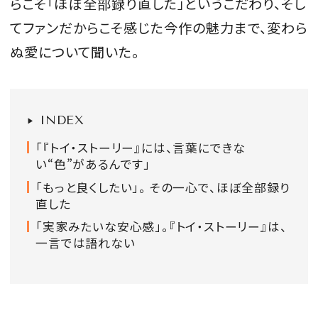
らこそ「ほぼ全部録り直した」というこだわり、そし
会員登録
てファンだからこそ感じた今作の魅力まで、変わら
Log in or Sign up
ぬ愛について聞いた。
SPUR読者のためのメンバーシッププログラム
「The SPUR Club」。
便利な機能と特典を無料で楽し
INDEX
めます。
「『トイ・ストーリー』には、言葉にできな
ログイン・新規会員登録
い“色”があるんです」
「もっと良くしたい」。 その一心で、ほぼ全部録り
直した
「実家みたいな安心感」。『トイ・ストーリー』は、
FOLLOW US
一言では語れない