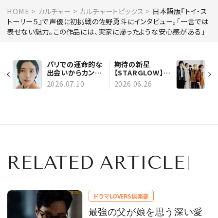
HOME
カルチャー
カルチャートピックス
日本語版『トイ・ス
トーリー５』で声優に初挑戦の佐野勇斗にインタビュー。「一言では
表せない魅力。この作品には、実家に帰ったような安心感がある」
パリでの運命的な
期待の新星
出会いからカンヌ
【STARGLOW】に
最優秀女優賞に！
インタビュー。“カ
2026.07.10
2026.06.26
岡本多緒さんにイ
ッコいい大人”と
ンタビュー
は？ 理想像を語る
RELATED ARTICLE
ドラマLOVERS倶楽部
最強の父が娘を思う深い愛