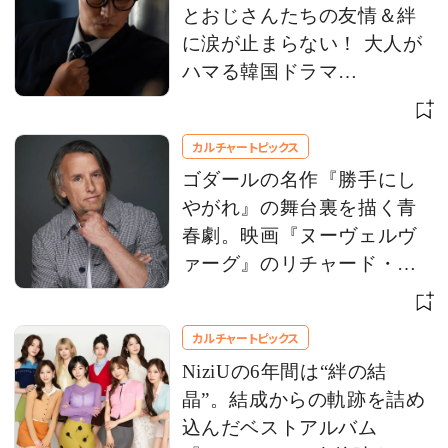
とおじさんたちの友情＆絆
に涙が止まらない！ 大人が
ハマる韓国ドラマ
【Netflix】 お盆休みにイッ
キ観！
カルチャートピックス
ゴダールの名作『勝手にし
やがれ』の舞台裏を描く青
春劇。映画『ヌーヴェルヴ
ァーグ』のリチャード・リ
ンクレイター監督にインタ
ビュー
カルチャートピックス
NiziUの6年間は“絆の結
晶”。結成からの軌跡を詰め
込んだベストアルバム