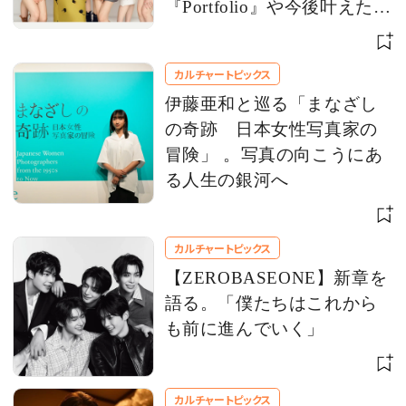
『Portfolio』や今後叶えたい
夢を語る
カルチャートピックス
伊藤亜和と巡る「まなざし
の奇跡 日本女性写真家の
冒険」 。写真の向こうにあ
る人生の銀河へ
カルチャートピックス
【ZEROBASEONE】新章を
語る。「僕たちはこれから
も前に進んでいく」
カルチャートピックス