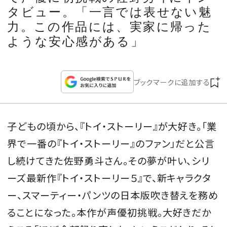
CULTURE
タビュー。「一言では表せない魅
力。この作品には、実家に帰った
CELEBRITY
ような安心感がある」
COLLECTION
ブックマークに追加する
WEDDING
子どもの頃から、『トイ・ストーリー』が大好き。「業
FORTUNE
界で一番の『トイ・ストーリー』のファン」だと公言
SDGs
し続けてきた佐野勇斗さん。その夢が叶い、シリ
ーズ最新作『トイ・ストーリー５』で、新キャラクタ
MAGAZINE
ー、スマーティー・パンツの日本版吹き替えを務め
ることになった。本作が声優初挑戦。大好きだか