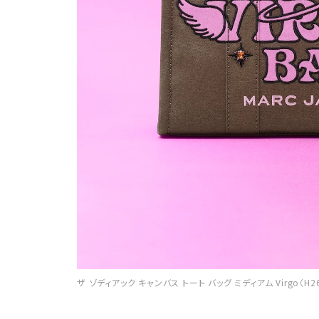
ザ ゾディアック キャンバス トート バッグ ミディアム Virgo〈H26