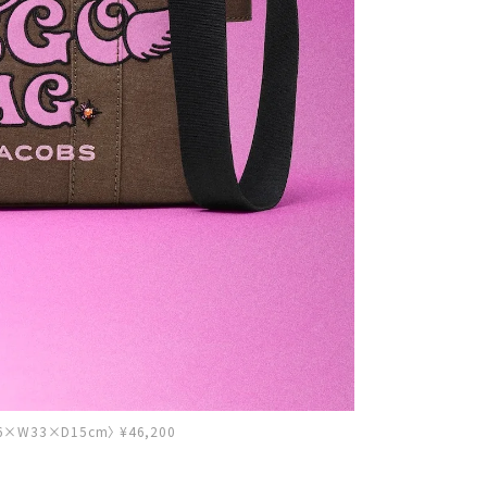
×W33×D15cm〉 ¥46,200