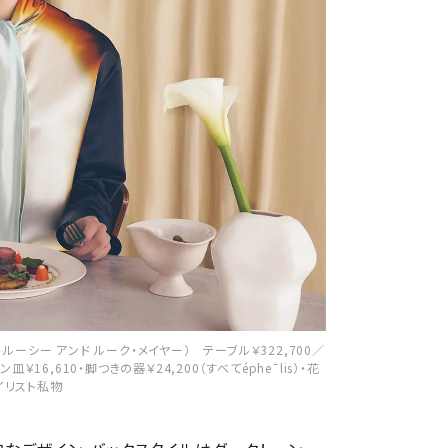
 ルーシー アンド ルーク・メイヤー） テーブル￥322,700／
￥16,610・脚つきの器￥24,200（すべてéphe¯lis）・花
スタイリスト私物