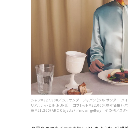
シャツ￥327,800／ジルサンダージャパン（ジル サンダー バイ
リアルティ・ヒル（NURU） ゴブレット￥22,000（参考価格）・パン皿
器￥51,260（ARC Objects）／moor gellery その他／