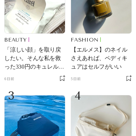
BEAUTY
FASHION
「涼しい顔」を取り戻
【エルメス】のネイル
したい。そんな私を救
さえあれば、ペディキ
った330円のキュレル名
ュアはセルフがいい
品
6日前
5日前
3
4