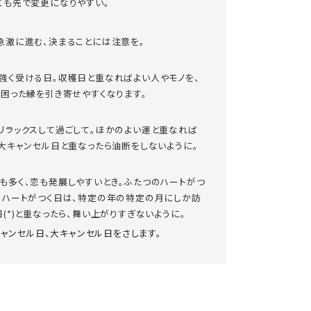
ども先で変更になりやすい。
急激に進む、決まることには注意を。
強く受ける日。収穫日と重なればよい人やモノを、
ば困った縁を引き寄せやすくなります。
リラックスして過ごして。ほかのよい運と重なれば
、大キャンセル日と重なったら油断をしないように。
も多く、恋も発展しやすいとき。ふたつのハートがつ
のハートがつく日は、特定の年の特定の月にしか訪
(*)と重なったら、舞い上がりすぎないように。
キャンセル日、大キャンセル日をさします。