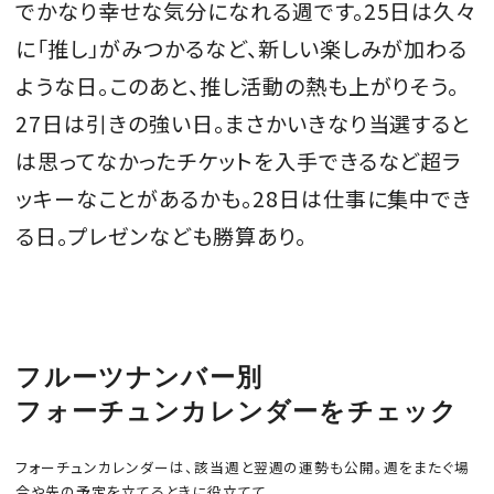
でかなり幸せな気分になれる週です。25日は久々
に「推し」がみつかるなど、新しい楽しみが加わる
ような日。このあと、推し活動の熱も上がりそう。
MAGAZINE
27日は引きの強い日。まさかいきなり当選すると
は思ってなかったチケットを入手できるなど超ラ
SPUR 2026 JULY
ッキーなことがあるかも。28日は仕事に集中でき
2026年9月号
る日。プレゼンなども勝算あり。
2026-07-23発売
最新号を試し読み
フルーツナンバー別
フォーチュンカレンダーをチェック
フォーチュンカレンダーは、該当週と翌週の運勢も公開。週をまたぐ場
合や先の予定を立てるときに役立てて。