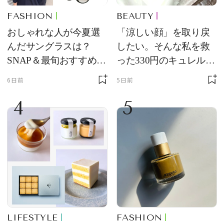
FASHION
BEAUTY
おしゃれな人が今夏選
「涼しい顔」を取り戻
んだサングラスは？
したい。そんな私を救
SNAP＆最旬おすすめサ
った330円のキュレル名
ングラス10選
品
6日前
5日前
4
5
LIFESTYLE
FASHION