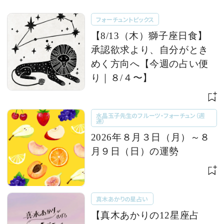
フォーチュントピックス
【8/13（木）獅子座日食】
承認欲求より、自分がとき
めく方向へ【今週の占い便
り｜８/４〜】
水晶玉子先生のフルーツ・フォーチュン（週
運）
2026年８月３日（月）～８
月９日（日）の運勢
真木あかりの星占い
【真木あかりの12星座占