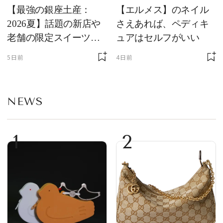
【最強の銀座土産：
【エルメス】のネイル
2026夏】話題の新店や
さえあれば、ペディキ
老舗の限定スイーツを
ュアはセルフがいい
ゲット【＃SPURおやつ
5日前
4日前
部トピックス】
NEWS
1
2