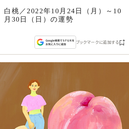
CULTURE
白桃／2022年10月24日（月）～10
月30日（日）の運勢
CELEBRITY
COLLECTION
ブックマークに追加する
WEDDING
FORTUNE
SDGs
MAGAZINE