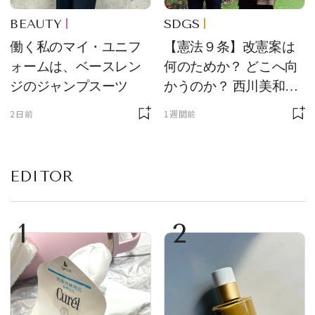
BEAUTY
SDGS
働く私のマイ・ユニフ
【憲法９条】改憲案は
ォームは、ベースレン
何のためか？ どこへ向
ジのジャンプスーツ
かうのか？ 西川美和さ
んと木村草太さんが読
2日前
1週間前
み解く
EDITOR
1
2