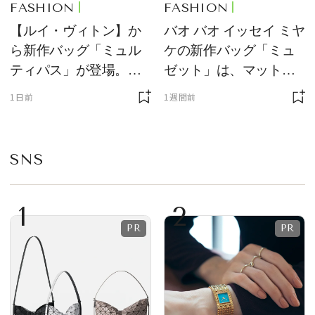
FASHION
FASHION
【ルイ・ヴィトン】か
バオ バオ イッセイ ミヤ
ら新作バッグ「ミュル
ケの新作バッグ「ミュ
ティパス」が登場。ミ
ゼット」は、マットな
ニサイズもラインナッ
質感が魅力！
1日前
1週間前
プ
SNS
1
2