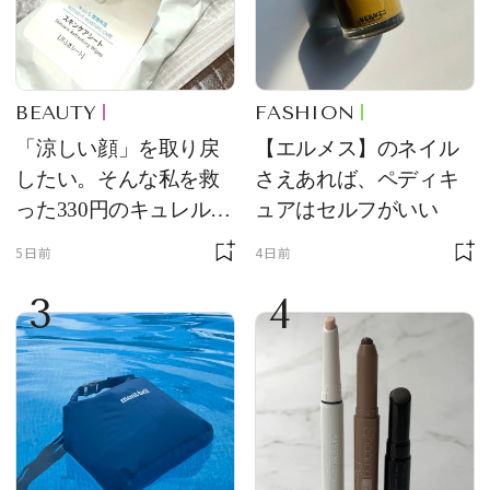
BEAUTY
FASHION
「涼しい顔」を取り戻
【エルメス】のネイル
したい。そんな私を救
さえあれば、ペディキ
った330円のキュレル名
ュアはセルフがいい
品
5日前
4日前
3
4