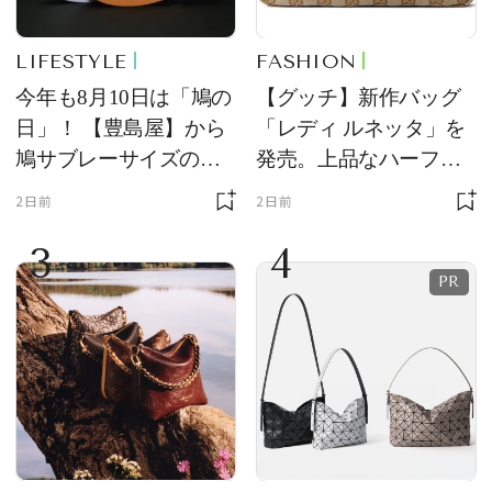
LIFESTYLE
FASHION
今年も8月10日は「鳩の
【グッチ】新作バッグ
日」！ 【豊島屋】から
「レディ ルネッタ」を
鳩サブレーサイズのポ
発売。上品なハーフム
ーチ「はとっこ」を限
ーン型がスタイリング
2日前
2日前
定販売
のアクセントに
3
4