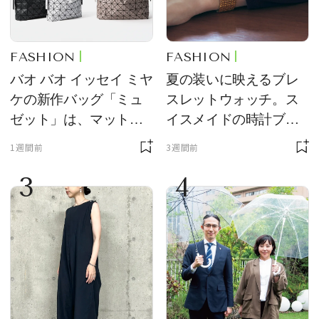
FASHION
FASHION
バオ バオ イッセイ ミヤ
夏の装いに映えるブレ
ケの新作バッグ「ミュ
スレットウォッチ。ス
ゼット」は、マットな
イスメイドの時計ブラ
質感が魅力！
ンド【フレデリック・
1週間前
3週間前
コンスタント】の新作
3
4
をレビュー。【それい
け！ 良品ハンター】