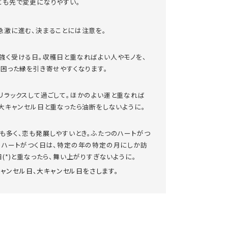
ども先で変更になりやすい。
急激に進む、決まることには注意を。
強く受ける日。収穫日と重なればよい人やモノを、
ば困った縁を引き寄せやすくなります。
リラックスして過ごして。ほかのよい運と重なれば
、大キャンセル日と重なったら油断をしないように。
も多く、恋も発展しやすいとき。ふたつのハートがつ
のハートがつく日は、特定の年の特定の月にしか訪
(*)と重なったら、舞い上がりすぎないように。
キャンセル日、大キャンセル日をさします。