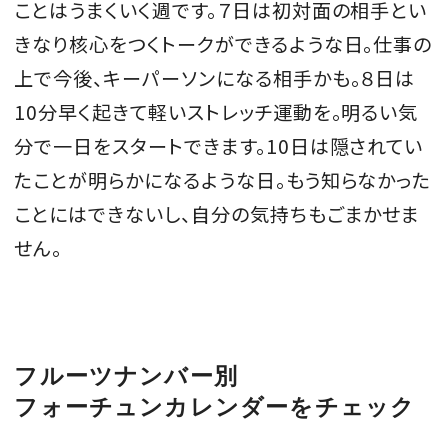
ことはうまくいく週です。７日は初対面の相手とい
きなり核心をつくトークができるような日。仕事の
上で今後、キーパーソンになる相手かも。８日は
MAGAZINE
10分早く起きて軽いストレッチ運動を。明るい気
分で一日をスタートできます。10日は隠されてい
SPUR 2026 JULY
たことが明らかになるような日。もう知らなかった
2026年9月号
ことにはできないし、自分の気持ちもごまかせま
2026-07-23発売
せん。
最新号を試し読み
フルーツナンバー別
フォーチュンカレンダーをチェック