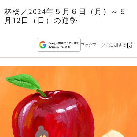
CULTURE
林檎／2024年５月６日（月）～５
月12日（日）の運勢
CELEBRITY
COLLECTION
ブックマークに追加する
WEDDING
FORTUNE
SDGs
MAGAZINE