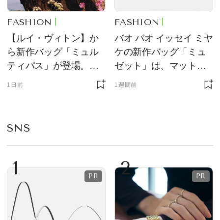
FASHION
FASHION
【ルイ・ヴィトン】か
バオ バオ イッセイ ミヤ
ら新作バッグ「ミュル
ケの新作バッグ「ミュ
ティパス」が登場。ミ
ゼット」は、マットな
ニサイズもラインナッ
質感が魅力！
1日前
1週間前
プ
SNS
1
2