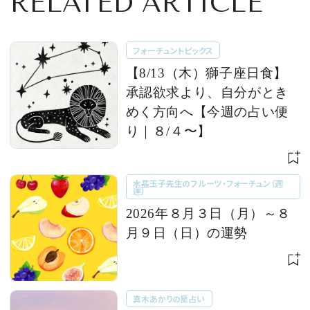
RELATED ARTICLE
フォーチュントピックス
【8/13（木）獅子座日食】
承認欲求より、自分がとき
めく方向へ【今週の占い便
り｜８/４〜】
水晶玉子先生のフルーツ・フォーチュン（週
運）
2026年８月３日（月）～８
月９日（日）の運勢
真木あかりの星占い