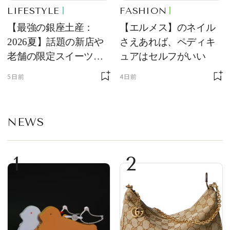
LIFESTYLE
FASHION
【最強の銀座土産：
【エルメス】のネイル
2026夏】話題の新店や
さえあれば、ペディキ
老舗の限定スイーツを
ュアはセルフがいい
ゲット【＃SPURおやつ
5日前
4日前
部トピックス】
NEWS
1
2