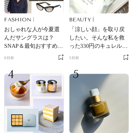
FASHION
BEAUTY
おしゃれな人が今夏選
「涼しい顔」を取り戻
んだサングラスは？
したい。そんな私を救
SNAP＆最旬おすすめサ
った330円のキュレル名
ングラス10選
品
6日前
5日前
4
5