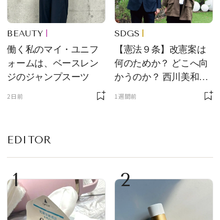
BEAUTY
SDGS
働く私のマイ・ユニフ
【憲法９条】改憲案は
ォームは、ベースレン
何のためか？ どこへ向
ジのジャンプスーツ
かうのか？ 西川美和さ
んと木村草太さんが読
2日前
1週間前
み解く
EDITOR
1
2