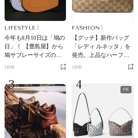
LIFESTYLE
FASHION
今年も8月10日は「鳩の
【グッチ】新作バッグ
日」！ 【豊島屋】から
「レディ ルネッタ」を
鳩サブレーサイズのポ
発売。上品なハーフム
ーチ「はとっこ」を限
ーン型がスタイリング
2日前
2日前
定販売
のアクセントに
3
4