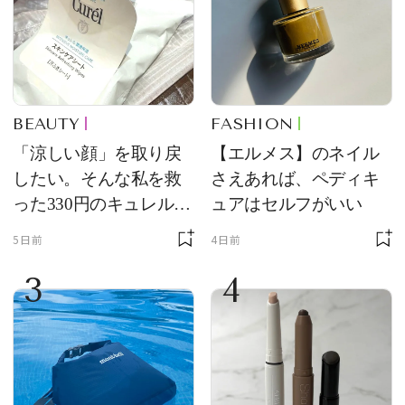
BEAUTY
FASHION
「涼しい顔」を取り戻
【エルメス】のネイル
したい。そんな私を救
さえあれば、ペディキ
った330円のキュレル名
ュアはセルフがいい
品
5日前
4日前
3
4