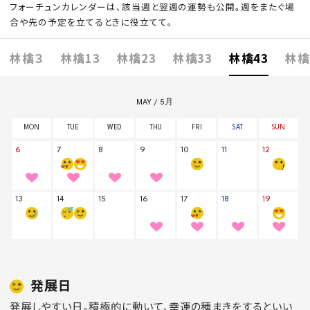
フォーチュンカレンダーは、該当週と翌週の運勢も公開。週をまたぐ場
合や先の予定を立てるときに役立てて。
林檎３
林檎13
林檎23
林檎33
林檎43
林檎
発展日
発展しやすい日。積極的に動いて、幸運の種まきをするといい