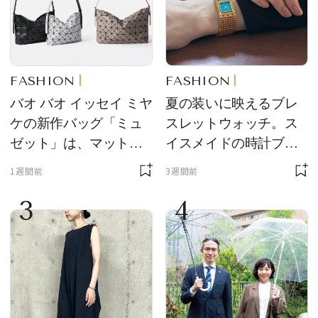
FASHION
FASHION
バオ バオ イッセイ ミヤ
夏の装いに映えるブレ
ケの新作バッグ「ミュ
スレットウォッチ。ス
ゼット」は、マットな
イスメイドの時計ブラ
質感が魅力！
ンド【フレデリック・
1週間前
3週間前
コンスタント】の新作
3
4
をレビュー。【それい
け！ 良品ハンター】