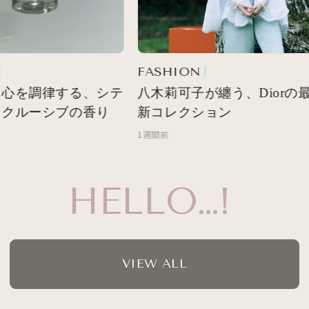
FASHION
心を調律する、シテ
八木莉可子が纏う、Diorの最
クルーシブの香り
新コレクション
1週間前
HELLO…!
VIEW ALL