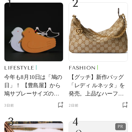
1
2
LIFESTYLE
FASHION
今年も8月10日は「鳩の
【グッチ】新作バッグ
日」！ 【豊島屋】から
「レディ ルネッタ」を
鳩サブレーサイズのポ
発売。上品なハーフム
ーチ「はとっこ」を限
ーン型がスタイリング
3日前
2日前
定販売
のアクセントに
3
4