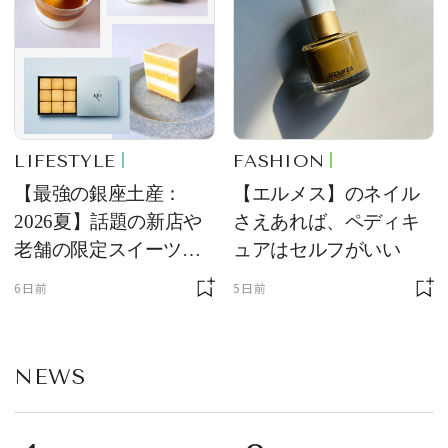
LIFESTYLE
FASHION
【最強の銀座土産：
【エルメス】のネイル
2026夏】話題の新店や
さえあれば、ペディキ
老舗の限定スイーツを
ュアはセルフがいい
ゲット【＃SPURおやつ
6日前
5日前
部トピックス】
NEWS