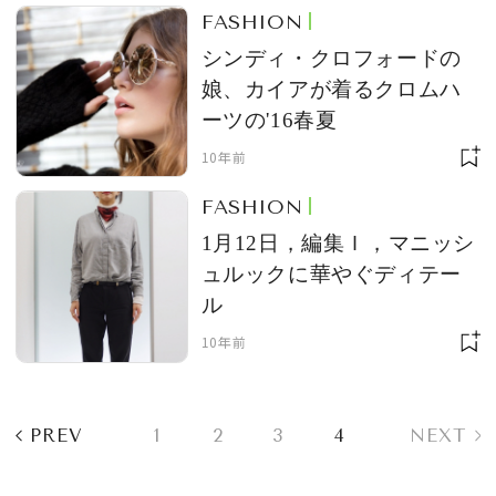
FASHION
シンディ・クロフォードの
娘、カイアが着るクロムハ
ーツの'16春夏
10年前
FASHION
1月12日，編集Ｉ，マニッシ
ュルックに華やぐディテー
ル
10年前
PREV
1
2
3
4
NEXT