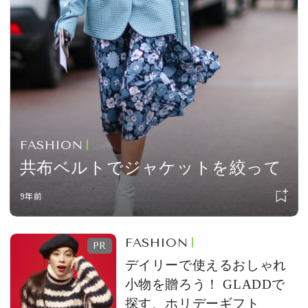
会員登録
Log in or Sign up
SPUR読者のためのメンバーシッププログラム
「The SPUR Club」。
便利な機能と特典を無料で楽し
めます。
FASHION
ログイン・新規会員登録
共布ベルトでジャケットを絞って
9年前
FOLLOW US
FASHION
デイリーで使えるおしゃれ
小物を贈ろう！ GLADDで
探す、ホリデーギフト