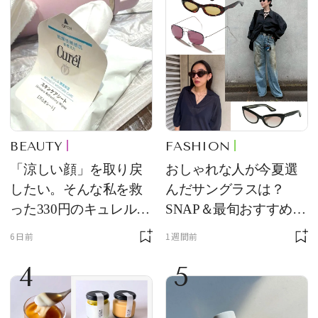
BEAUTY
FASHION
「涼しい顔」を取り戻
おしゃれな人が今夏選
したい。そんな私を救
んだサングラスは？
った330円のキュレル名
SNAP＆最旬おすすめサ
品
ングラス10選
6日前
1週間前
4
5