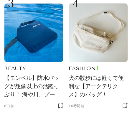
3
4
BEAUTY
FASHION
【モンベル】防水バッ
犬の散歩には軽くて便
グが想像以上の活躍っ
利な【アークテリク
ぷり！ 海や川、プール
ス】のバッグ！
に欠かせません
6日前
16時間前