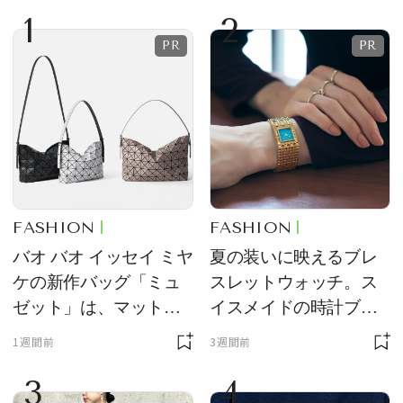
1
2
FASHION
FASHION
バオ バオ イッセイ ミヤ
夏の装いに映えるブレ
ケの新作バッグ「ミュ
スレットウォッチ。ス
ゼット」は、マットな
イスメイドの時計ブラ
質感が魅力！
ンド【フレデリック・
1週間前
3週間前
コンスタント】の新作
3
4
をレビュー。【それい