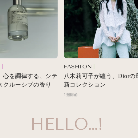
FASHION
 心を調律する、シテ
八木莉可子が纏う、Diorの最
スクルーシブの香り
新コレクション
1週間前
HELLO…!