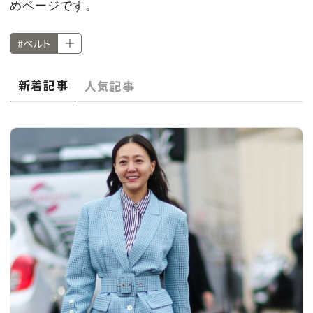
CULTURE
めページです。
#ベルト
CELEBRITY
新着記事
人気記事
COLLECTION
WEDDING
FORTUNE
SDGs
MAGAZINE