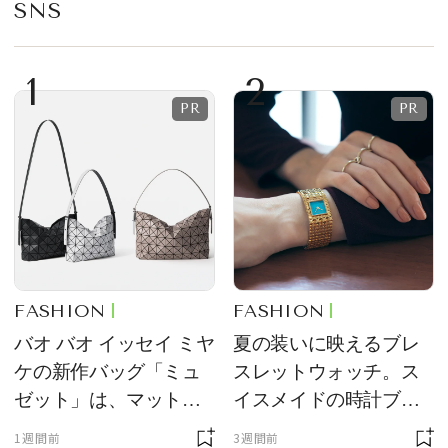
SNS
1
2
FASHION
FASHION
バオ バオ イッセイ ミヤ
夏の装いに映えるブレ
ケの新作バッグ「ミュ
スレットウォッチ。ス
ゼット」は、マットな
イスメイドの時計ブラ
質感が魅力！
ンド【フレデリック・
1週間前
3週間前