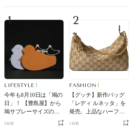
1
2
LIFESTYLE
FASHION
今年も8月10日は「鳩の
【グッチ】新作バッグ
日」！ 【豊島屋】から
「レディ ルネッタ」を
鳩サブレーサイズのポ
発売。上品なハーフム
ーチ「はとっこ」を限
ーン型がスタイリング
2日前
1日前
定販売
のアクセントに