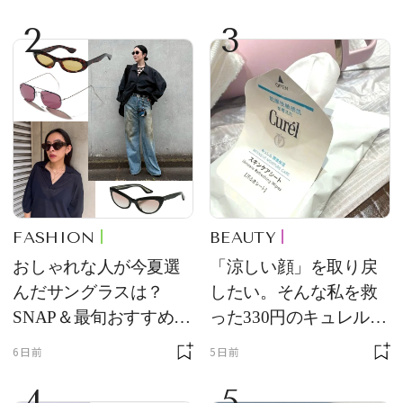
2
3
FASHION
BEAUTY
おしゃれな人が今夏選
「涼しい顔」を取り戻
んだサングラスは？
したい。そんな私を救
SNAP＆最旬おすすめサ
った330円のキュレル名
ングラス10選
品
6日前
5日前
4
5