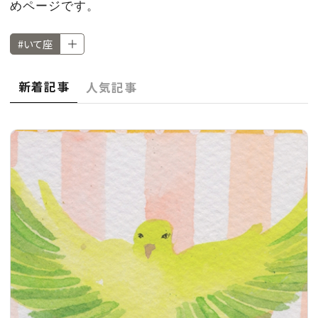
CULTURE
めページです。
#いて座
CELEBRITY
新着記事
人気記事
COLLECTION
WEDDING
FORTUNE
SDGs
MAGAZINE