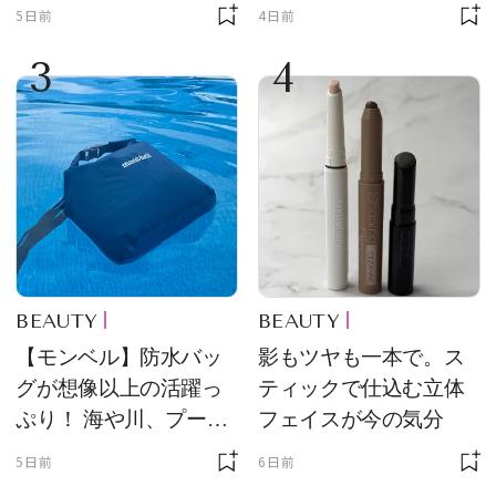
品
5日前
4日前
3
4
BEAUTY
BEAUTY
【モンベル】防水バッ
影もツヤも一本で。ス
グが想像以上の活躍っ
ティックで仕込む立体
ぷり！ 海や川、プール
フェイスが今の気分
に欠かせません
5日前
6日前