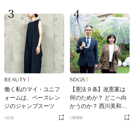
コンスタント】の新作
3
4
をレビュー。【それい
け！ 良品ハンター】
BEAUTY
SDGS
働く私のマイ・ユニフ
【憲法９条】改憲案は
ォームは、ベースレン
何のためか？ どこへ向
ジのジャンプスーツ
かうのか？ 西川美和さ
んと木村草太さんが読
2日前
1週間前
み解く