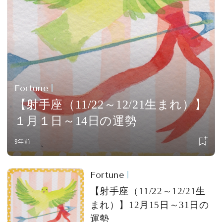
会員登録
Log in or Sign up
SPUR読者のためのメンバーシッププログラム
「The SPUR Club」。
便利な機能と特典を無料で楽し
めます。
Fortune
【射手座（11/22～12/21生まれ）】
ログイン・新規会員登録
１月１日～14日の運勢
9年前
FOLLOW US
Fortune
【射手座（11/22～12/21生
まれ）】12月15日～31日の
運勢