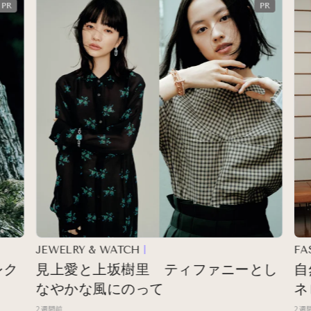
JEWELRY & WATCH
FASH
見上愛と上坂樹里 ティファニーとし
自然
なやかな風にのって
ネロ
2週間前
2週間前