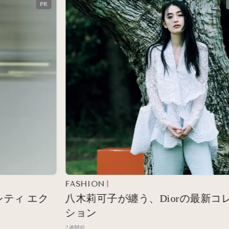
FASHION
ィ エク
八木莉可子が纏う、Diorの最新コレク
ション
2週間前