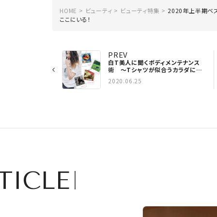
HOME
ビューティ
ビューティ特集
2020年上半期ベ
ここにいる！
PREV
白T美人に聞くボディメンテナンス
術 〜Tシャツが似合うカラダにな
る！ vol.2 〜
2020.06.25
TICLE