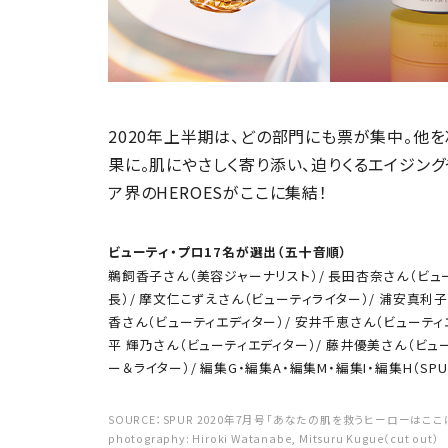
2020年上半期は、どの部門にも票が集中。他
果に。肌にやさしく寄り添い、迫りくるエイジン
ア界のHEROESがここに集結！
ビューティ・プロ17名が選出（五十音順）
鵜飼香子さん（美容ジャーナリスト）/ 長田杏奈さん（ビュ
長）/ 摩文仁こずえさん（ビューティライター）/ 浦安真利子
香さん（ビューティエディター）/ 安井千恵さん（ビューティ
平 輝乃さん（ビューティエディター）/ 藤井優美さん（ビュ
ー＆ライター）/ 編集G・編集A・編集M・編集I・編集H（SP
SOURCE：SPUR 2020年7月号「あなたの肌を救うヒーローはここ
photography: Hiroki Watanabe, Mitsuru Kugue（cut out）