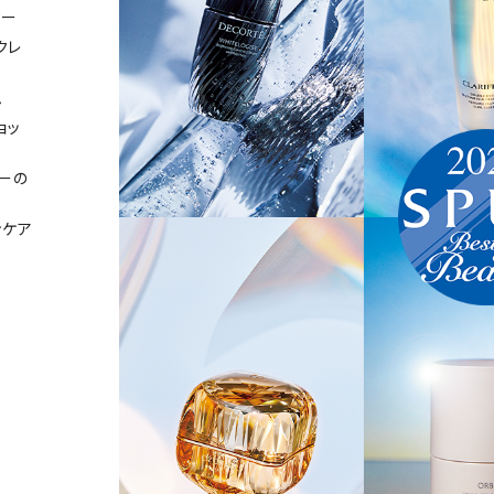
ター
クレ
ム
ョッ
ーの
ンケア