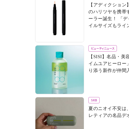
【アディクション
のハリツヤを携帯
ーラー誕生！ 「デイクリーム」のモバ
イルサイズもライ
ビューティニュース
【SISI】名品・
イムユアヒーロー」
り添う新作が仲間
SKB
夏のニオイ不安は
レティアの名品デ