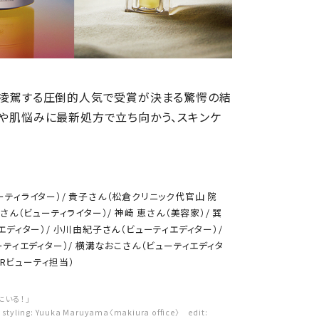
を凌駕する圧倒的人気で受賞が決まる驚愕の結
グや肌悩みに最新処方で立ち向かう、スキンケ
ーティライター）/ 貴子さん（松倉クリニック代官山 院
さん（ビューティライター）/ 神崎 恵さん（美容家）/ 巽
エディター）/ 小川由紀子さん（ビューティエディター）/
ーティエディター）/ 横溝なおこさん（ビューティエディタ
URビューティ担当）
にいる！」
 styling: Yuuka Maruyama〈makiura office〉 edit: