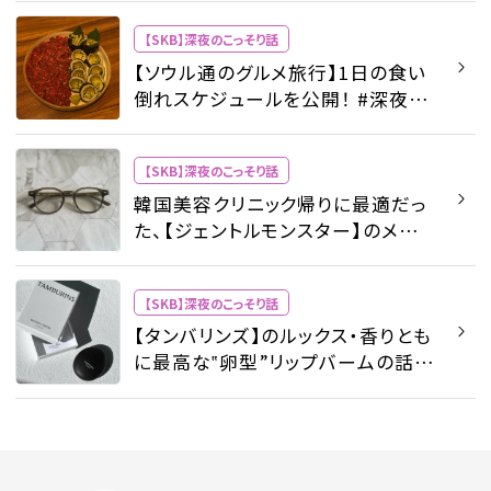
【SKB】深夜のこっそり話
【ソウル通のグルメ旅行】1日の食い
倒れスケジュールを公開！ #深夜の
こっそり話 #2295 - 【SKB】深夜のこ
っそり話 - ビューティ | SPUR
【SKB】深夜のこっそり話
韓国美容クリニック帰りに最適だっ
た、【ジェントルモンスター】のメガ
ネ #深夜のこっそり話 #2139 -
【SKB】深夜のこっそり話 - ビューテ
【SKB】深夜のこっそり話
ィ | SPUR
【タンバリンズ】のルックス・香りとも
に最高な‟卵型”リップバームの話＃
深夜のこっそり話 #1909 - 【SKB】
深夜のこっそり話 - ビューティ |
SPUR