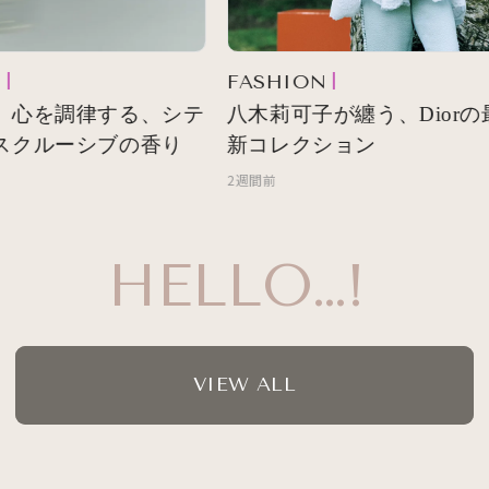
FASHION
 心を調律する、シテ
八木莉可子が纏う、Diorの最
スクルーシブの香り
新コレクション
2週間前
HELLO…!
VIEW ALL