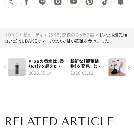
HOME
ビューティ
【SKB】深夜のこっそり話
【ソウル最先端
カフェ】NUDAKE ティーハウスで甘い革靴を食べました
Arpaの香水は、香
斬新な【観葉植
りの枠を超えた芸
物】を発見！ むき
術品です
出しの自然をイン
2026.05.14
2026.05.12
テリアに
RELATED ARTICLE