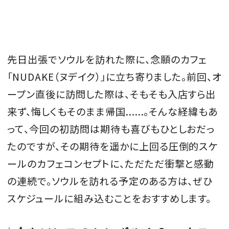
会員登録
Log in or Sign up
先日出張でソウルを訪れた際に、念願のカフェ
SPUR読者のためのメンバーシッププログラム
「NUDAKE（ヌデイク）」に立ち寄りました。前回、オ
「The SPUR Club」。
便利な機能と特典を無料で楽し
めます。
ープン直後に訪問した際は、そもそも入店すら出
来ず、悔しくもそのまま帰国......。そんな経緯もあ
ログイン・新規会員登録
って、今回の初訪問は期待も喜びもひとしおだっ
たのですが、その期待を遥かに上回る圧倒的スケ
ールのカフェコンセプトに、ただただ衝撃と感動
FOLLOW US
の連続で。ソウルを訪れる予定のある方は、ぜひ
スケジュールに組み込むことをおすすめします。