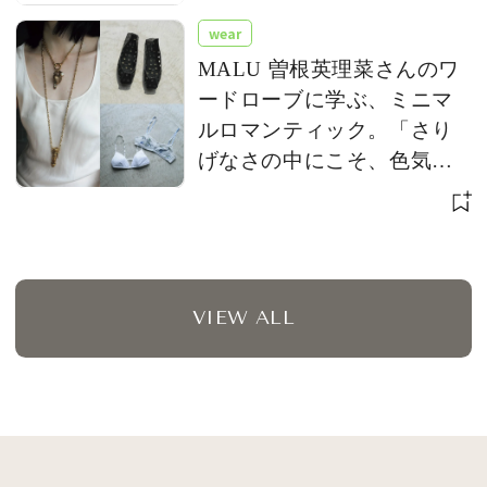
wear
MALU 曽根英理菜さんのワ
ードローブに学ぶ、ミニマ
ルロマンティック。「さり
げなさの中にこそ、色気が
宿る」
VIEW ALL