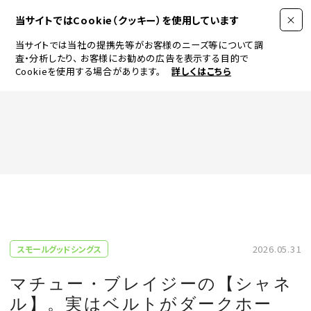
当サイトではCookie（クッキー）を使用しています
当サイトでは当社の提携先等がお客様のニーズ等について調
査・分析したり、
お客様にお勧めの広告を表示する目的で
Cookieを使用する場合があります。
詳しくはこちら
FASHION
BEAUTY
ログイン
JEWELRY & WATCH
2026.05.31
スモールグッドシングス
LIFESTYLE
マチュー・ブレイジーの【シャネ
ル】。実はベルトがダークホー