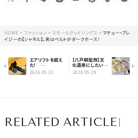
HOME
ファッション
スモールグッドシングス
マチュー・ブレ
イジーの【シャネル】。実はベルトがダークホース！
エアリフトを超え
【八戸朝型旅】文
た！
化遺産にしたいた
【NikeSKIMS（ナ
まごサンドの話
2026.05.31
2026.05.29
イキスキムズ）】の
サンダルが最高だ
った
RELATED ARTICLE