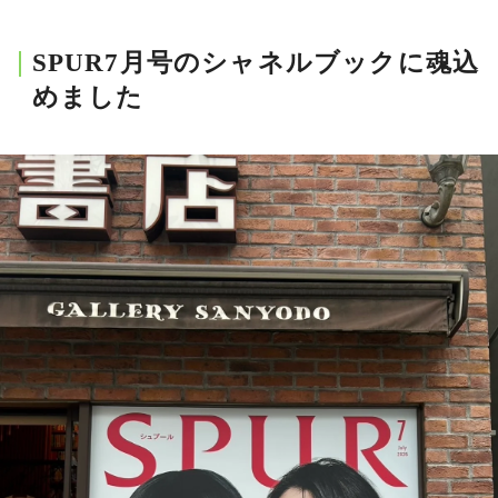
会員登録
SPUR7月号のシャネルブックに魂込
Log in or Sign up
めました
SPUR読者のためのメンバーシッププログラム
「The SPUR Club」。
便利な機能と特典を無料で楽し
めます。
ログイン・新規会員登録
FOLLOW US