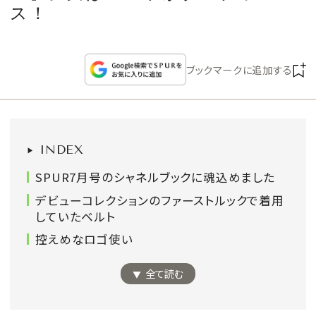
CULTURE
ス！
CELEBRITY
ブックマークに追加する
COLLECTION
WEDDING
INDEX
FORTUNE
SPUR7月号のシャネルブックに魂込めました
デビューコレクションのファーストルックで着用
していたベルト
SDGs
控えめなロゴ使い
MAGAZINE
全て読む