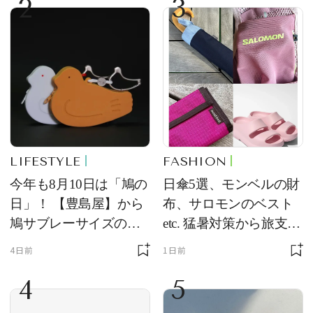
2
3
LIFESTYLE
FASHION
今年も8月10日は「鳩の
日傘5選、モンベルの財
日」！ 【豊島屋】から
布、サロモンのベスト
鳩サブレーサイズのポ
etc. 猛暑対策から旅支度
ーチ「はとっこ」を限
まで！ ｜今週の人気記
4日前
1日前
定販売
事TOP5
4
5