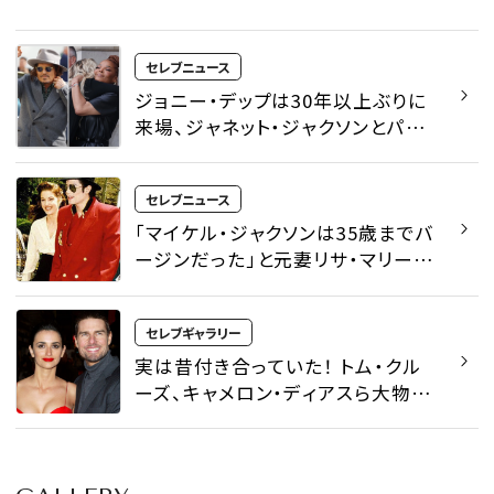
セレブニュース
ジョニー・デップは30年以上ぶりに
来場、ジャネット・ジャクソンとパリ
スの貴重なハグショットなど、パリフ
ァッションウィークで注目を集めた
セレブニュース
モーメント - セレブニュース |
SPUR
「マイケル・ジャクソンは35歳までバ
ージンだった」と元妻リサ・マリー・
プレスリーが告白。赤裸々なエピソ
ードを綴った回顧録が話題に - セレ
セレブギャラリー
ブニュース | SPUR
実は昔付き合っていた！ トム・クル
ーズ、キャメロン・ディアスら大物セ
レブカップル20組 - セレブギャラリ
ー | SPUR