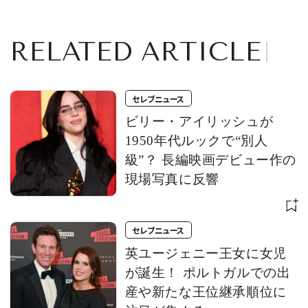
ターがシェアし
た“母と子の記
憶”
RELATED ARTICLE
セレブニュース
ビリー・アイリッシュが
1950年代ルックで“別人
級”？ 長編映画デビュー作の
現場写真に反響
セレブニュース
英ユージェニー王女に女児
が誕生！ ポルトガルでの出
産や新たな王位継承順位に