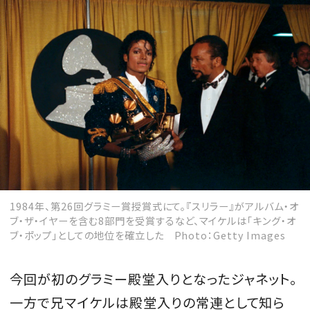
1984年、第26回グラミー賞授賞式にて。『スリラー』がアルバム・オ
ブ・ザ・イヤーを含む8部門を受賞するなど、マイケルは「キング・オ
ブ・ポップ」としての地位を確立した Photo：Getty Images
今回が初のグラミー殿堂入りとなったジャネット。
一方で兄マイケルは殿堂入りの常連として知ら