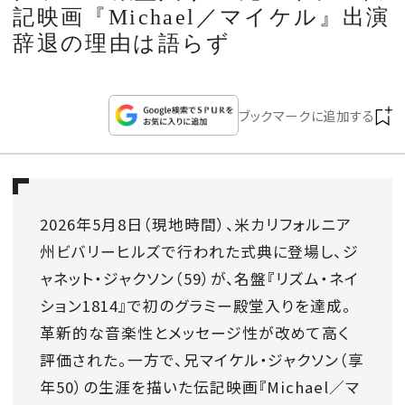
CULTURE
記映画『Michael／マイケル』出演
辞退の理由は語らず
CELEBRITY
ブックマークに追加する
COLLECTION
WEDDING
2026年5月8日（現地時間）、米カリフォルニア
FORTUNE
州ビバリーヒルズで行われた式典に登場し、ジ
ャネット・ジャクソン（59）が、名盤『リズム・ネイ
SDGs
ション1814』で初のグラミー殿堂入りを達成。
革新的な音楽性とメッセージ性が改めて高く
MAGAZINE
評価された。一方で、兄マイケル・ジャクソン（享
年50）の生涯を描いた伝記映画『Michael／マ