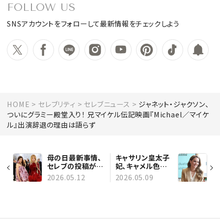
FOLLOW US
SNSアカウントをフォローして最新情報をチェックしよう
HOME
セレブリティ
セレブニュース
ジャネット・ジャクソン、
ついにグラミー殿堂入り！ 兄マイケル伝記映画『Michael／マイケ
ル』出演辞退の理由は語らず
母の日最新事情、
キャサリン皇太子
セレブの投稿が映
妃、キャメル色パ
す今──祝福だけ
ンツスーツの見事
2026.05.12
2026.05.09
じゃない想いも包
な着回しで注目！
み込んで。ナタリ
熱心な“あぐら
ー・ポートマンや
姿”のママモード
ニコール・キッド
に称賛の声
マンなど多くのス