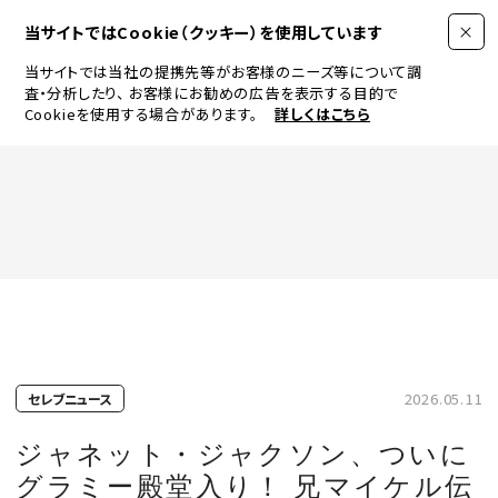
当サイトではCookie（クッキー）を使用しています
当サイトでは当社の提携先等がお客様のニーズ等について調
査・分析したり、
お客様にお勧めの広告を表示する目的で
Cookieを使用する場合があります。
詳しくはこちら
FASHION
BEAUTY
ログイン
JEWELRY & WATCH
2026.05.11
セレブニュース
LIFESTYLE
ジャネット・ジャクソン、ついに
グラミー殿堂入り！ 兄マイケル伝