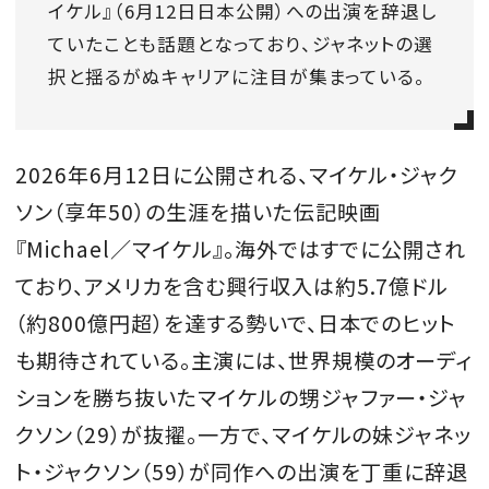
イケル』（6月12日日本公開）への出演を辞退し
会員登録
ていたことも話題となっており、ジャネットの選
Log in or Sign up
択と揺るがぬキャリアに注目が集まっている。
SPUR読者のためのメンバーシッププログラム
「The SPUR Club」。
便利な機能と特典を無料で楽し
2026年6月12日に公開される、マイケル・ジャク
めます。
ソン（享年50）の生涯を描いた伝記映画
『Michael／マイケル』。海外ではすでに公開され
ログイン・新規会員登録
ており、アメリカを含む興行収入は約5.7億ドル
（約800億円超）を達する勢いで、日本でのヒット
も期待されている。主演には、世界規模のオーディ
FOLLOW US
ションを勝ち抜いたマイケルの甥ジャファー・ジャ
クソン（29）が抜擢。一方で、マイケルの妹ジャネッ
ト・ジャクソン（59）が同作への出演を丁重に辞退