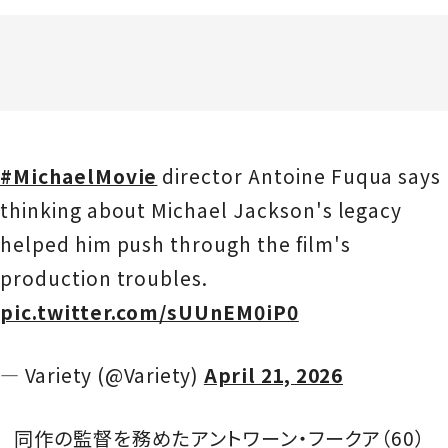
#MichaelMovie
director Antoine Fuqua says
thinking about Michael Jackson's legacy
helped him push through the film's
production troubles.
pic.twitter.com/sUUnEM0iP0
— Variety (@Variety)
April 21, 2026
同作の監督を務めたアントワーン・フークア（60）