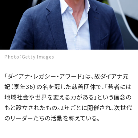
MAGAZINE
SPUR 2026 JULY
Photo：Getty Images
2026年9月号
2026-07-23発売
「ダイアナ・レガシー・アワード」は、故ダイアナ元
妃（享年36）の名を冠した慈善団体で、「若者には
最新号を試し読み
地域社会や世界を変える力がある」という信念の
もと設立されたもの。2年ごとに開催され、次世代
のリーダーたちの活動を称えている。