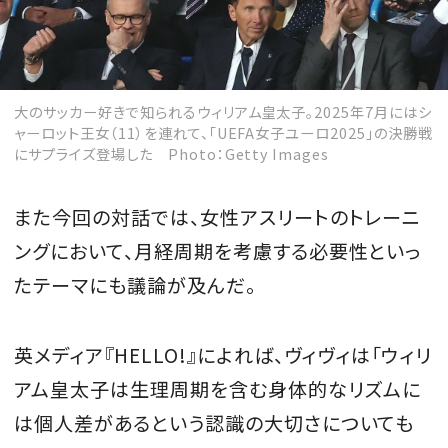
大のサッカー好きで知られるウィリアム皇太子。2025年7月にはシ
ャーロット王女（11）を連れて、「UEFA女子ユーロ2025」の決勝戦
にサプライズ登場した Photo：Getty Images
また今回の対話では、女性アスリートのトレーニ
ングにおいて、月経周期を考慮する必要性といっ
たテーマにも議論が及んだ。
英メディア『HELLO!』によれば、ヴィヴィは「ウィリ
アム皇太子は生理周期を含む身体的なリズムに
は個人差があるという認識の大切さについても