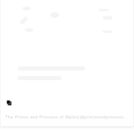
The Prince and Princess of Wales(@princeandprincessofwales)がシェアした投稿