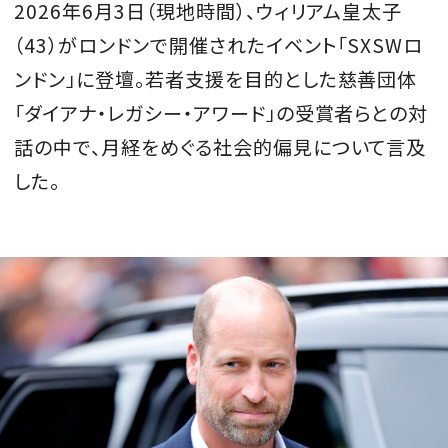
2026年6月3日（現地時間）、ウィリアム皇太子
会員登録
（43）がロンドンで開催されたイベント「SXSWロ
Log in or Sign up
ンドン」に登壇。若者支援を目的とした慈善団体
「ダイアナ・レガシー・アワード」の受賞者らとの対
SPUR読者のためのメンバーシッププログラム
話の中で、月経をめぐる社会的偏見について言及
「The SPUR Club」。
便利な機能と特典を無料で楽し
めます。
した。
ログイン・新規会員登録
FOLLOW US