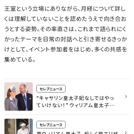
王室という立場にありながら、月経について詳し
くは理解していないことを認めたうえで向き合お
うとする姿勢。その率直さは、これまで語られにく
かったテーマを日常の対話へと引き寄せるきっか
けとして、イベント参加者をはじめ、多くの共感を
集めている。
セレブニュース
“キャサリン皇太子妃なしではやっ
ていけない！” ウィリアム皇太子が
ラジオ番組に生出演し、妻を大絶
賛。珍しく家族のプライベートライフ
セレブニュース
を明かす - セレブニュース | SPUR
英ウィリアム皇太子、珍しく故エリザ