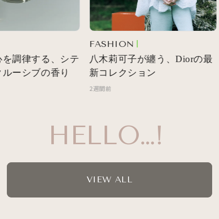
FASHION
心を調律する、シテ
八木莉可子が纏う、Diorの最
クルーシブの香り
新コレクション
2週間前
HELLO…!
VIEW ALL