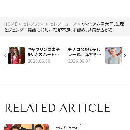
HOME
セレブリティ
セレブニュース
ウィリアム皇太子、生理
とジェンダー議論に参加。「理解不足」を認め、共感が広がる
キャサリン皇太子
モナコ公妃シャル
妃、赤のハート柄
レーヌ、“深すぎる
ワンピースをまと
カーテシー”に賛
2026.06.06
2026.06.04
い、ウィリアム皇太
否！ スペイン王室
子への愛について
訪問で注目され
コメント！ ロイヤ
た“所作の意味”
ルブルーのドレス
に合わせた蜂モチ
ーフのピアスも話
題に
RELATED ARTICLE
セレブニュース