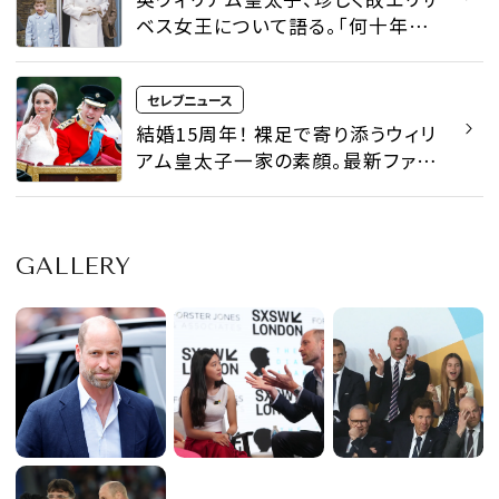
ベス女王について語る。「何十年も
親しい間柄ではなかった」。離婚した
両親に対する本音も - セレブニュー
セレブニュース
ス | SPUR
結婚15周年！ 裸足で寄り添うウィリ
アム皇太子一家の素顔。最新ファミ
リーフォトで、キャサリン皇太子妃は
上品なマリンスタイルを披露 - セレ
ブニュース | SPUR
GALLERY