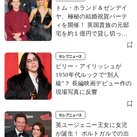
トム・ホランド＆ゼンデイ
ヤ、極秘の結婚祝賀パーテ
ィを開催！ 英国貴族の元邸
宅を約１億円で貸し切っ
て、プライバシーを守り抜
く
セレブニュース
ビリー・アイリッシュが
1950年代ルックで“別人
級”？ 長編映画デビュー作の
現場写真に反響
セレブニュース
英ユージェニー王女に女児
が誕生！ ポルトガルでの出