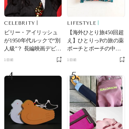
CELEBRITY
LIFESTYLE
ビリー・アイリッシュ
【海外ひとり旅450回超
が1950年代ルックで“別
え】ひとりっPの旅の薬
人級”？ 長編映画デビュ
ポーチとポーチの中身
ー作の現場写真に反響
を初公開！ 本当に使え
1日前
1日前
る常備薬＆必携アイテ
4
5
ム