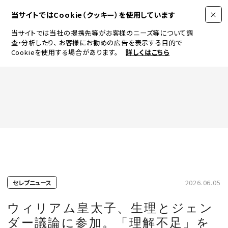
当サイトではCookie（クッキー）を使用しています
当サイトでは当社の提携先等がお客様のニーズ等について調
査・分析したり、
お客様にお勧めの広告を表示する目的で
Cookieを使用する場合があります。
詳しくはこちら
FASHION
BEAUTY
ログイン
JEWELRY & WATCH
2026.06.05
セレブニュース
LIFESTYLE
ウィリアム皇太子、生理とジェン
ダー議論に参加。「理解不足」を