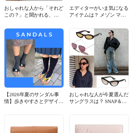
おしゃれな人から「それど
エディターがいま気になる
この？」と聞かれる、
アイテムは？ メゾン マル
Josephine Studioのリングで
ジェラ、ボッテガ・ヴェネ
す
タほか新作4選
【2026年夏のサンダル事
おしゃれな人が今夏選んだ
情】歩きやすさとデザイン
サングラスは？ SNAP＆最
性を備えた、おしゃれな人
旬おすすめサングラス10選
の相棒サンダルは？