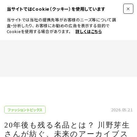
当サイトではCookie（クッキー）を使用しています
当サイトでは当社の提携先等がお客様のニーズ等について調
査・分析したり、
お客様にお勧めの広告を表示する目的で
Cookieを使用する場合があります。
詳しくはこちら
FASHION
BEAUTY
ログイン
JEWELRY & WATCH
2026.05.21
ファッショントピックス
LIFESTYLE
20年後も残る名品とは？ 川野芽生
さんが紡ぐ、未来のアーカイブス