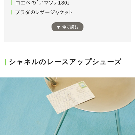
ロエベの「アマソナ180」
会員登録
プラダのレザージャケット
Log in or Sign up
全て読む
SPUR読者のためのメンバーシッププログラム
「The SPUR Club」。
便利な機能と特典を無料で楽し
めます。
シャネルのレースアップシューズ
ログイン・新規会員登録
FOLLOW US