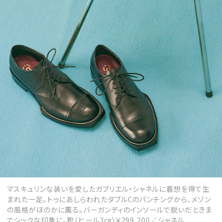
MAGAZINE
SPUR 2026 JULY
2026年9月号
2026-07-23発売
最新号を試し読み
マスキュリンな装いを愛したガブリエル・シャネルに着想を得て生
まれた一足。トゥにあしらわれたダブルCのパンチングから、メゾン
の風格がほのかに薫る。バーガンディのインソールで脱いだときま
でシックな印象に。靴〈ヒール3㎝〉￥299,200／シャネル