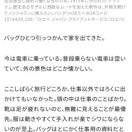
社会進出し始めた働く女性のため、1975年に作られた「アマソ
ナ」。歴史あるモデルに洒脱なムードを加えた新作は、片側を開け
てノンシャランに携えたい。バッグ〈Ｈ18.5×Ｗ24.5×Ｄ
10〉￥639,100／ロエベ ジャパン クライアントサービス（ロエベ）
バッグひとつ引っつかんで家を出てきた。
今は電車に乗っている。普段乗らない電車は空い
ていて、外の景色はどこか懐かしい。
ここしばらく旅行どころか、仕事以外ではろくに出
かけてもいなかった。頭の中は仕事のことばかり。
靴は足が疲れないのと、無難に見えることが最優
先。服は動きやすくて手入れが楽でシワにならな
いのが至上。バッグはとにかく仕事用の資料だと