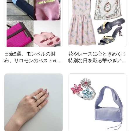
日傘5選、モンベルの財
花やレースに心ときめく！
布、サロモンのベストetc.
特別な日を彩る華やぎアイ
猛暑対策から旅支度まで！
テム8選
｜今週の人気記事TOP5