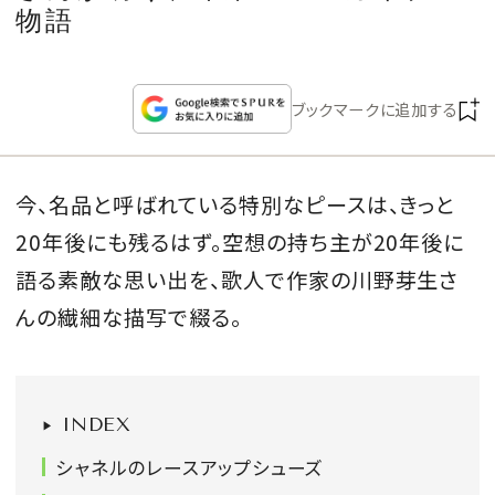
CULTURE
物語
CELEBRITY
ブックマークに追加する
COLLECTION
今、名品と呼ばれている特別なピースは、きっと
WEDDING
20年後にも残るはず。空想の持ち主が20年後に
FORTUNE
語る素敵な思い出を、歌人で作家の川野芽生さ
んの繊細な描写で綴る。
SDGs
MAGAZINE
INDEX
シャネルのレースアップシューズ