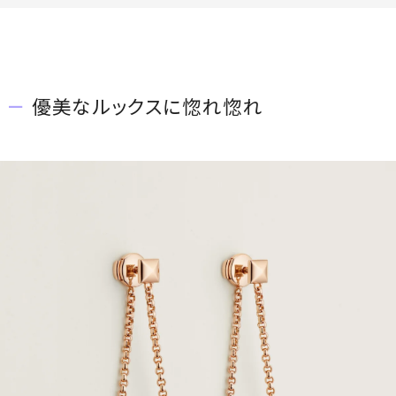
優美なルックスに惚れ惚れ