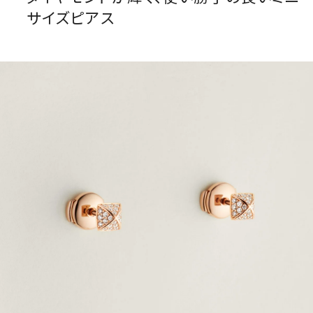
サイズピアス