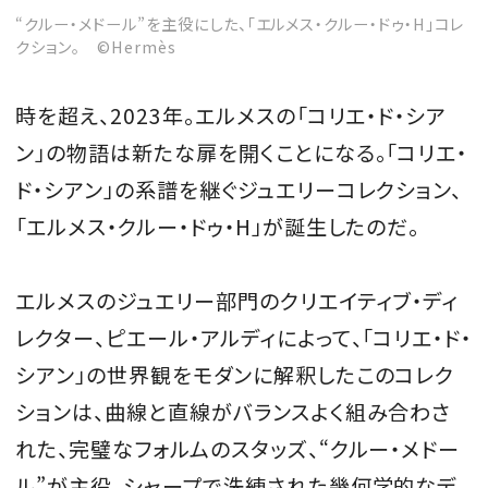
“クルー・メドール”を主役にした、「エルメス・クルー・ドゥ・H」コレ
クション。 ©Hermès
時を超え、2023年。エルメスの「コリエ・ド・シア
ン」の物語は新たな扉を開くことになる。「コリエ・
ド・シアン」の系譜を継ぐジュエリーコレクション、
「エルメス・クルー・ドゥ・H」が誕生したのだ。
エルメスのジュエリー部門のクリエイティブ・ディ
レクター、ピエール・アルディによって、「コリエ・ド・
シアン」の世界観をモダンに解釈したこのコレク
ションは、曲線と直線がバランスよく組み合わさ
れた、完璧なフォルムのスタッズ、“クルー・メドー
ル”が主役。シャープで洗練された幾何学的なデ