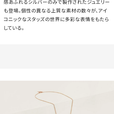
感あふれるシルバーのみで製作されたジュエリー
も登場。個性の異なる上質な素材の数々が、アイ
コニックなスタッズの世界に多彩な表情をもたら
している。