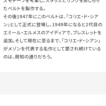
ズモチーフを考案し、スタッズとリングをあしらっ
たベルトを製作する。
その後1947年にこのベルトは、「コリエ・ド・シア
ン」として正式に登場し、1949年になると2代目の
エミール・エルメスのアイディアで、ブレスレットを
追加。そして現在に至るまで、「コリエ・ド・シアン」
がメゾンを代表する名作として愛され続けている
のは、周知の通りだろう。