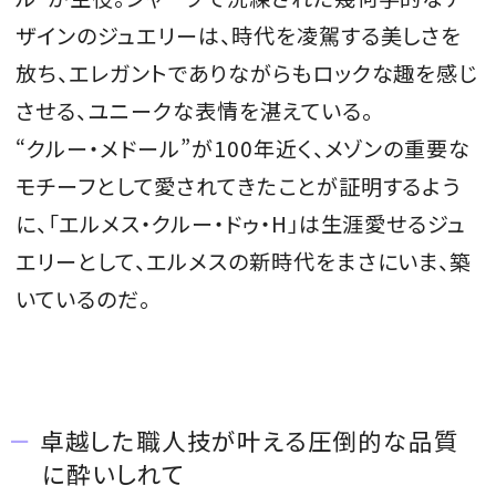
ザインのジュエリーは、時代を凌駕する美しさを
放ち、エレガントでありながらもロックな趣を感じ
させる、ユニークな表情を湛えている。
“クルー・メドール”が100年近く、メゾンの重要な
モチーフとして愛されてきたことが証明するよう
に、「エルメス・クルー・ドゥ・H」は生涯愛せるジュ
エリーとして、エルメスの新時代をまさにいま、築
いているのだ。
卓越した職人技が叶える圧倒的な品質
に酔いしれて