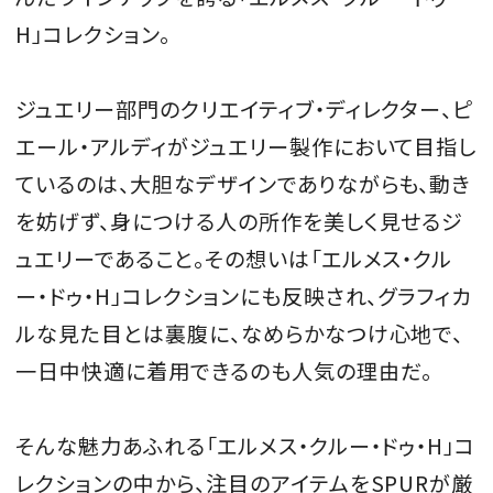
H」コレクション。
ジュエリー部門のクリエイティブ・ディレクター、ピ
エール・アルディがジュエリー製作において目指し
ているのは、大胆なデザインでありながらも、動き
を妨げず、身につける人の所作を美しく見せるジ
ュエリーであること。その想いは「エルメス・クル
ー・ドゥ・H」コレクションにも反映され、グラフィカ
ルな見た目とは裏腹に、なめらかなつけ心地で、
一日中快適に着用できるのも人気の理由だ。
そんな魅力あふれる「エルメス・クルー・ドゥ・H」コ
レクションの中から、注目のアイテムをSPURが厳