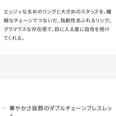
エッジィな太めのリングと大きめのスタッズを、繊
細なチェーンでつないだ、独創性あふれるリング。
グラマラスな存在感で、目に入る度に自信を授け
てくれる。
華やかさ抜群のダブルチェーンブレスレッ
ト