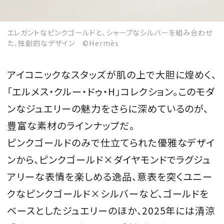
エレガントなピンクゴールドと、シャープなシルバーを組み合わせ
た、独創的なデザイン ©Hermès
アイコニックなスタッズが肌の上で大胆に煌めく、
「エルメス・クルー・ドゥ・H」コレクション。このモダ
ンなジュエリーの魅力をさらに深めているのが、
豊富な素材のラインナップだ。
ピンクゴールドのみで仕立てられた優雅なデザイ
ンから、ピンクゴールド×ダイヤモンドでラグジュ
アリーな表情を楽しめる逸品、意表を突くユニー
クなピンクゴールド×シルバーなど、ゴールドを
ベースとしたジュエリーのほか、2025年には清涼