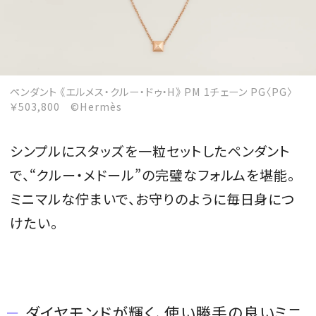
ペンダント 《エルメス・クルー・ドゥ・H》 PM 1チェーン PG〈PG〉
￥503,800 ©Hermès
シンプルにスタッズを一粒セットしたペンダント
で、“クルー・メドール”の完璧なフォルムを堪能。
ミニマルな佇まいで、お守りのように毎日身につ
けたい。
ダイヤモンドが輝く、使い勝手の良いミニ