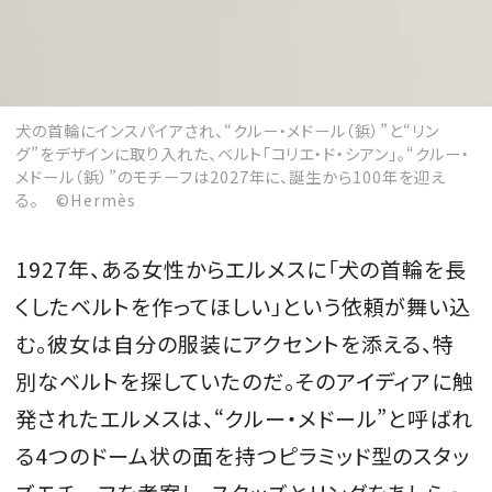
犬の首輪にインスパイアされ、“クルー・メドール（鋲）”と“リン
グ”をデザインに取り入れた、ベルト「コリエ・ド・シアン」。“クルー・
メドール（鋲）”のモチーフは2027年に、誕生から100年を迎え
る。 ©Hermès
1927年、ある女性からエルメスに「犬の首輪を長
くしたベルトを作ってほしい」という依頼が舞い込
む。彼女は自分の服装にアクセントを添える、特
別なベルトを探していたのだ。そのアイディアに触
発されたエルメスは、“クルー・メドール”と呼ばれ
る4つのドーム状の面を持つピラミッド型のスタッ