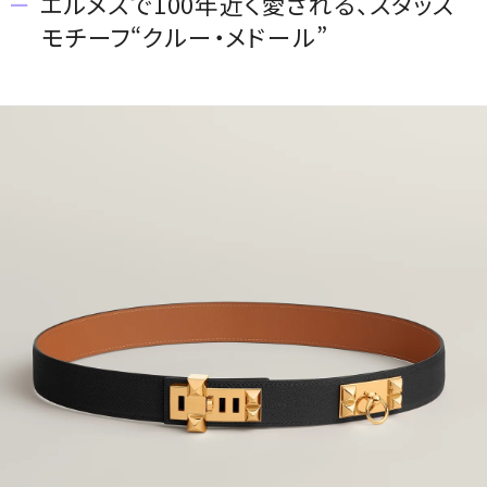
エルメスで100年近く愛される、スタッズ
モチーフ“クルー・メドール”
MAGAZINE
SPUR 2026 JULY
2026年9月号
2026-07-23発売
最新号を試し読み