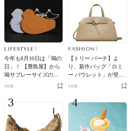
LIFESTYLE
FASHION
今年も8月10日は「鳩の
【トリー バーチ】よ
日」！ 【豊島屋】から
り、新作バッグ「ロミ
鳩サブレーサイズのポ
ー バウレット」が登
ーチ「はとっこ」を限
場！ デザイン性と収納
4日前
6日前
定販売
力を両立
3
4