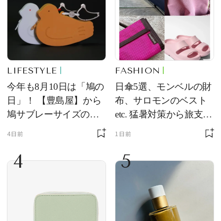
LIFESTYLE
FASHION
今年も8月10日は「鳩の
日傘5選、モンベルの財
日」！ 【豊島屋】から
布、サロモンのベスト
鳩サブレーサイズのポ
etc. 猛暑対策から旅支度
ーチ「はとっこ」を限
まで！ ｜今週の人気記
4日前
1日前
定販売
事TOP5
4
5