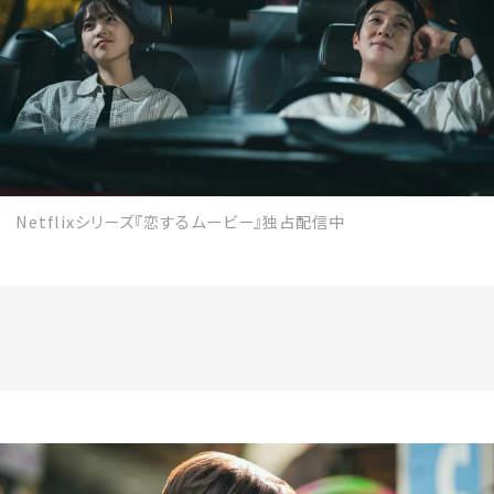
MAGAZINE
SPUR 2026 JULY
2026年9月号
Netflixシリーズ『恋するムービー』独占配信中
2026-07-23発売
最新号を試し読み