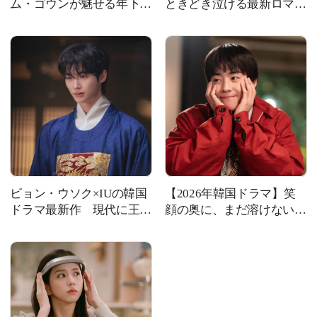
ム・ゴウンが魅せる年下恋
ときどき泣ける最新ロマン
のリアル！ 共感必至の
ス10作品を韓ドラ班が厳選
【韓国恋愛ドラマ】
【2026年韓国ドラマ】
ビョン・ウソク×IUの韓国
【2026年韓国ドラマ】笑
ドラマ最新作 現代に王室
顔の奥に、まだ溶けない涙
が続いていたら？ 話題の
があり！ 大型犬系男子の
ロマンス・コメディ
癒しラブコメ #君きら