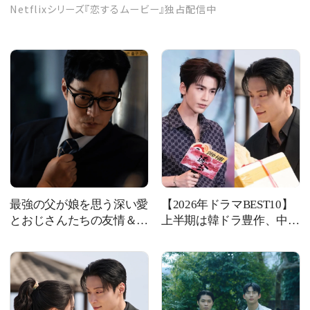
Netflixシリーズ『恋するムービー』独占配信中
最強の父が娘を思う深い愛
【2026年ドラマBEST10】
とおじさんたちの友情＆絆
上半期は韓ドラ豊作、中国
に涙が止まらない！ 大人
ドラマ人気も加速し、ジャ
がハマる韓国ドラマ
ン・リンホー旋風も！ 心
【Netflix】 お盆休みにイ
を揺さぶった名作ドラマ10
ッキ観！
選