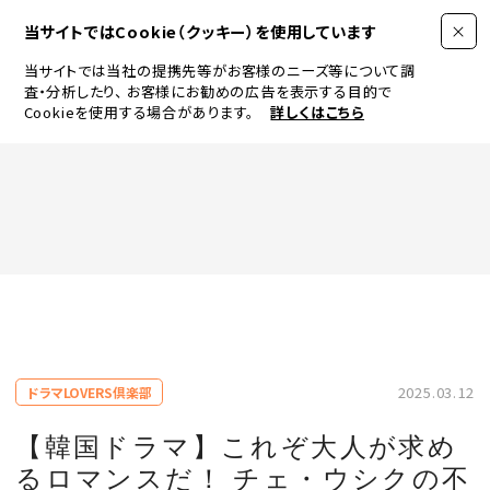
当サイトではCookie（クッキー）を使用しています
当サイトでは当社の提携先等がお客様のニーズ等について調
査・分析したり、
お客様にお勧めの広告を表示する目的で
Cookieを使用する場合があります。
詳しくはこちら
FASHION
BEAUTY
ログイン
JEWELRY & WATCH
2025.03.12
ドラマLOVERS倶楽部
LIFESTYLE
【韓国ドラマ】これぞ大人が求め
るロマンスだ！ チェ・ウシクの不