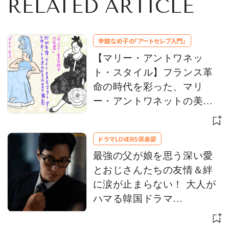
RELATED ARTICLE
辛酸なめ子の「アートセレブ入門」
【マリー・アントワネッ
ト・スタイル】フランス革
命の時代を彩った、マリ
ー・アントワネットの美意
識をひもとく
ドラマLOVERS倶楽部
最強の父が娘を思う深い愛
とおじさんたちの友情＆絆
に涙が止まらない！ 大人が
ハマる韓国ドラマ
【Netflix】 お盆休みにイッ
キ観！