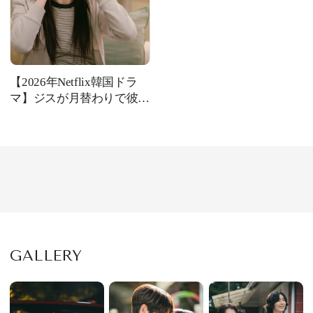
【2026年Netflix韓国ドラ
マ】ジスが月替わりで彼氏
を更新！？イケメンVR彼
氏か、職場のソ・イングク
か！ラブコメ上等ストーリ
ー
GALLERY