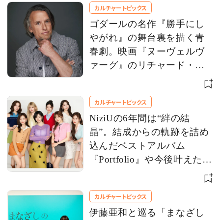
カルチャートピックス
ゴダールの名作『勝手にし
やがれ』の舞台裏を描く青
春劇。映画『ヌーヴェルヴ
ァーグ』のリチャード・リ
ンクレイター監督にインタ
ビュー
カルチャートピックス
NiziUの6年間は“絆の結
晶”。結成からの軌跡を詰め
込んだベストアルバム
『Portfolio』や今後叶えたい
夢を語る
カルチャートピックス
伊藤亜和と巡る「まなざし