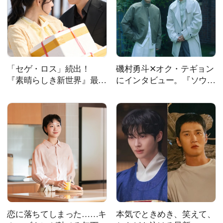
「セゲ・ロス」続出！
磯村勇斗✕オク・テギョン
『素晴らしき新世界』最終
にインタビュー。『ソウル
回が残した切なさ。時空を
メイト』三つの都市と10年
超える愛の行方は？
の愛、出会いから真のソウ
ルメイトへ
恋に落ちてしまった……キ
本気でときめき、笑えて、