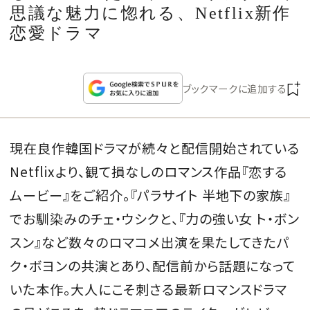
CULTURE
思議な魅力に惚れる、Netflix新作
恋愛ドラマ
CELEBRITY
ブックマークに追加する
COLLECTION
WEDDING
現在良作韓国ドラマが続々と配信開始されている
Netflixより、観て損なしのロマンス作品『恋する
FORTUNE
ムービー』をご紹介。『パラサイト 半地下の家族』
SDGs
でお馴染みのチェ・ウシクと、『力の強い女 ト・ボン
スン』など数々のロマコメ出演を果たしてきたパ
MAGAZINE
ク・ボヨンの共演とあり、配信前から話題になって
いた本作。大人にこそ刺さる最新ロマンスドラマ