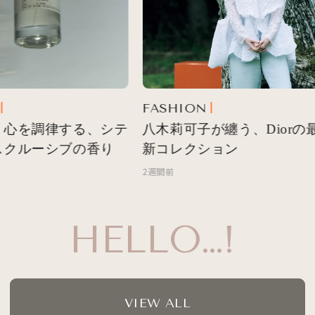
FASHION
心を調律する、シテ
八木莉可子が纏う、Diorの最
クルーシブの香り
新コレクション
2週間前
HELLO…!
VIEW ALL