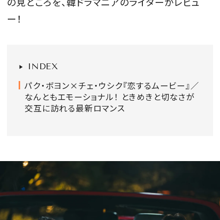
の見どころを、韓ドラマニアのライターがレビュ
会員登録
ー！
Log in or Sign up
SPUR読者のためのメンバーシッププログラム
INDEX
「The SPUR Club」。
便利な機能と特典を無料で楽し
パク・ボヨン×チェ・ウシク『恋するムービー』／
めます。
なんともエモーショナル！ ときめきと切なさが
交互に訪れる最新ロマンス
ログイン・新規会員登録
FOLLOW US