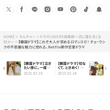
HOME
カルチャー
ドラマLOVERS倶楽部〜沼に落ちまくる
日々〜
【韓国ドラマ】これぞ大人が求めるロマンスだ！ チェ・ウシ
クの不思議な魅力に惚れる、Netflix新作恋愛ドラマ
【韓国ドラマ】泣き
【韓国ドラマ】切な
たい夜に。一度観
くて、ときめく！ 隠
ておいて損なし！
れ名作の恋愛韓ド
2025.03.19
2025.02.24
涙が止まらない号
ラを韓ドラマニア
泣案件の名作韓ド
が厳選してお届け
ラ５選