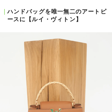
会員登録
ハンドバッグを唯一無二のアートピ
Log in or Sign up
ースに【ルイ・ヴィトン】
SPUR読者のためのメンバーシッププログラム
「The SPUR Club」。
便利な機能と特典を無料で楽し
めます。
ログイン・新規会員登録
FOLLOW US