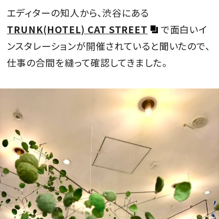
エディターの知人から、渋谷にある
会員登録
TRUNK(HOTEL) CAT STREET
で面白いイ
Log in or Sign up
ンスタレーションが開催されていると聞いたので、
SPUR読者のためのメンバーシッププログラム
仕事の合間を縫って確認してきました。
「The SPUR Club」。
便利な機能と特典を無料で楽し
めます。
ログイン・新規会員登録
FOLLOW US