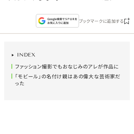
CULTURE
ブックマークに追加する
CELEBRITY
COLLECTION
INDEX
WEDDING
ファッション撮影でもおなじみのアレが作品に
FORTUNE
「モビール」の名付け親はあの偉大な芸術家だ
った
SDGs
MAGAZINE