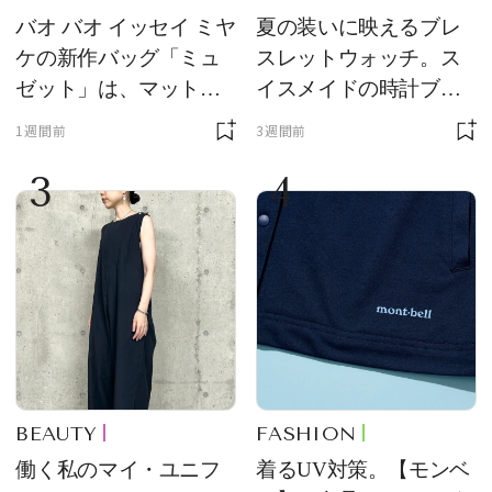
バオ バオ イッセイ ミヤ
夏の装いに映えるブレ
ケの新作バッグ「ミュ
スレットウォッチ。ス
ゼット」は、マットな
イスメイドの時計ブラ
質感が魅力！
ンド【フレデリック・
1週間前
3週間前
コンスタント】の新作
3
4
をレビュー。【それい
け！ 良品ハンター】
BEAUTY
FASHION
働く私のマイ・ユニフ
着るUV対策。【モンベ