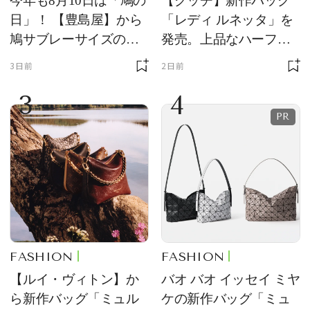
今年も8月10日は「鳩の
【グッチ】新作バッグ
日」！ 【豊島屋】から
「レディ ルネッタ」を
鳩サブレーサイズのポ
発売。上品なハーフム
ーチ「はとっこ」を限
ーン型がスタイリング
3日前
2日前
定販売
のアクセントに
3
4
FASHION
FASHION
【ルイ・ヴィトン】か
バオ バオ イッセイ ミヤ
ら新作バッグ「ミュル
ケの新作バッグ「ミュ