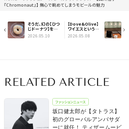
『Chromonaut』】 無心で眺めてしまうモビールの魅力
そうだ、幻の【ひつ
【Dove&Olive】
じドーナツ】を食
ワイエスという名
べに【京都】へ行こ
前のショルダーバ
2026.05.10
2026.05.08
う！
ッグを持って、美術
館へ
RELATED ARTICLE
ファッションニュース
坂口健太郎が【タトラス】
初のグローバルアンバサダ
ーに就任！ ティザームービ