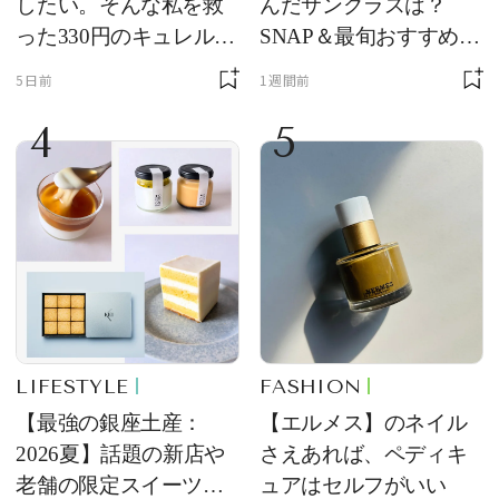
したい。そんな私を救
んだサングラスは？
った330円のキュレル名
SNAP＆最旬おすすめサ
品
ングラス10選
5日前
1週間前
4
5
LIFESTYLE
FASHION
【最強の銀座土産：
【エルメス】のネイル
2026夏】話題の新店や
さえあれば、ペディキ
老舗の限定スイーツを
ュアはセルフがいい