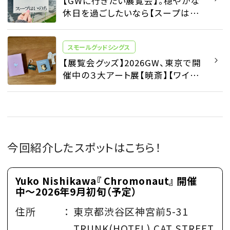
【GWに行きたい展覧会】。穏やかな
休日を過ごしたいなら【スープはい
のち】展へ - スモールグッドシングス
- ファッション | SPUR
スモールグッドシングス
【展覧会グッズ】2026GW、東京で開
催中の３大アート展【暁斎】【ワイエ
ス】【ロン・ミュエク】駆け足速報 - ス
モールグッドシングス - ファッション
| SPUR
今回紹介したスポットはこちら！
Yuko Nishikawa『 Chromonaut』 開催
中〜2026年9月初旬（予定）
住所
：
東京都渋谷区神宮前5-31
TRUNK(HOTEL) CAT STREET