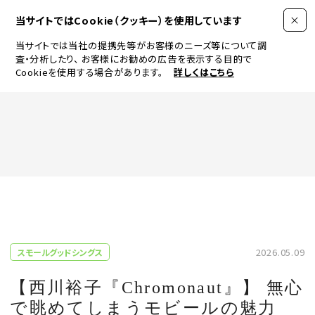
当サイトではCookie（クッキー）を使用しています
当サイトでは当社の提携先等がお客様のニーズ等について調
査・分析したり、
お客様にお勧めの広告を表示する目的で
Cookieを使用する場合があります。
詳しくはこちら
FASHION
BEAUTY
ログイン
JEWELRY & WATCH
2026.05.09
スモールグッドシングス
LIFESTYLE
【西川裕子『Chromonaut』】 無心
で眺めてしまうモビールの魅力