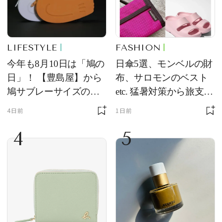
LIFESTYLE
FASHION
今年も8月10日は「鳩の
日傘5選、モンベルの財
日」！ 【豊島屋】から
布、サロモンのベスト
鳩サブレーサイズのポ
etc. 猛暑対策から旅支度
ーチ「はとっこ」を限
まで！ ｜今週の人気記
4日前
1日前
定販売
事TOP5
4
5