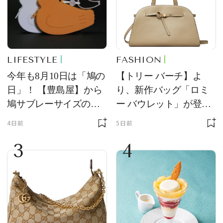
LIFESTYLE
FASHION
今年も8月10日は「鳩の
【トリー バーチ】よ
日」！ 【豊島屋】から
り、新作バッグ「ロミ
鳩サブレーサイズのポ
ー バウレット」が登
ーチ「はとっこ」を限
場！ デザイン性と収納
4日前
5日前
定販売
力を両立
3
4