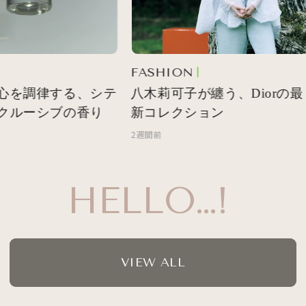
FASHION
心を調律する、シテ
八木莉可子が纏う、Diorの最
クルーシブの香り
新コレクション
2週間前
HELLO…!
VIEW ALL