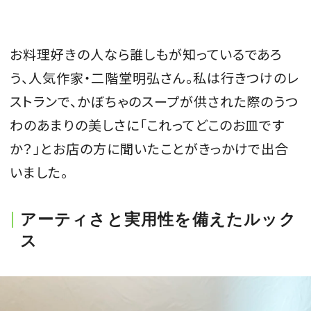
会員登録
Log in or Sign up
お料理好きの人なら誰しもが知っているであろ
う、人気作家・二階堂明弘さん。私は行きつけのレ
SPUR読者のためのメンバーシッププログラム
ストランで、かぼちゃのスープが供された際のうつ
「The SPUR Club」。
便利な機能と特典を無料で楽し
めます。
わのあまりの美しさに「これってどこのお皿です
か？」とお店の方に聞いたことがきっかけで出合
ログイン・新規会員登録
いました。
アーティさと実用性を備えたルック
FOLLOW US
ス