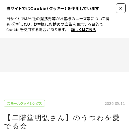
当サイトではCookie（クッキー）を使用しています
当サイトでは当社の提携先等がお客様のニーズ等について調
査・分析したり、
お客様にお勧めの広告を表示する目的で
Cookieを使用する場合があります。
詳しくはこちら
FASHION
BEAUTY
ログイン
JEWELRY & WATCH
2026.05.11
スモールグッドシングス
LIFESTYLE
【二階堂明弘さん】のうつわを愛
でる会