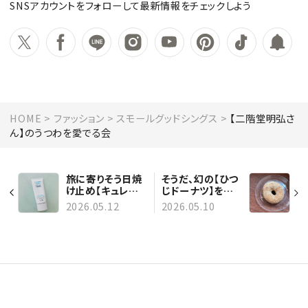
SNSアカウントをフォローして最新情報をチェックしよう
HOME
ファッション
スモールグッドシングス
【二階堂明弘さ
ん】のうつわを愛でる会
旅に寄りそう日焼
そうだ、幻の【ひつ
け止め【キュレル】
じドーナツ】を食
潤浸保湿 スキン
べに【京都】へ行こ
2026.05.12
2026.05.10
リペアＵＶセラ
う！
ム