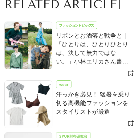
RELATED ARTICLE
ファッショントピックス
リボンとお洒落と戦争と｜
「ひとりは、ひとりひとり
は、決して無力ではな
い。」小林エリカさん書き
下ろし
wear
汗っかき必見！ 猛暑を乗り
切る高機能ファッションを
スタイリストが厳選
SPUR財布研究会