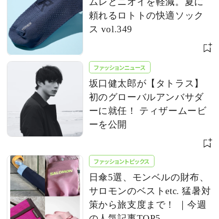
ムレとニオイを軽減。夏に
頼れるロトトの快適ソック
ス vol.349
ファッションニュース
坂口健太郎が【タトラス】
初のグローバルアンバサダ
ーに就任！ ティザームービ
ーを公開
ファッショントピックス
日傘5選、モンベルの財布、
サロモンのベストetc. 猛暑対
策から旅支度まで！ ｜今週
の人気記事TOP5