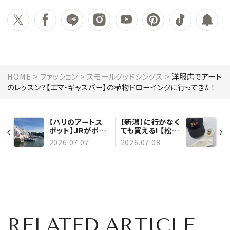
HOME
ファッション
スモールグッドシングス
洋服店でアート
のレッスン？【エマ・ギャスパー】の植物ドローイングに行ってきた！
【パリのアートス
【新潟】に行かなく
ポット】JRがポン
ても買える! 【松田
ヌフを梱包して洞
ペット】でポチれ
2026.07.07
2026.07.08
窟にしちゃった！
るグッズ3選
RELATED ARTICLE