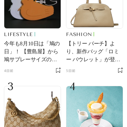
LIFESTYLE
FASHION
今年も8月10日は「鳩の
【トリー バーチ】よ
日」！ 【豊島屋】から
り、新作バッグ「ロミ
鳩サブレーサイズのポ
ー バウレット」が登
ーチ「はとっこ」を限
場！ デザイン性と収納
4日前
5日前
定販売
力を両立
3
4