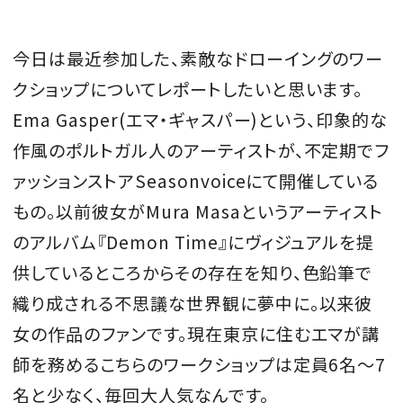
会員登録
今日は最近参加した、素敵なドローイングのワー
Log in or Sign up
クショップについてレポートしたいと思います。
SPUR読者のためのメンバーシッププログラム
Ema Gasper(エマ・ギャスパー)という、印象的な
「The SPUR Club」。
便利な機能と特典を無料で楽し
作風のポルトガル人のアーティストが、不定期でフ
めます。
ァッションストアSeasonvoiceにて開催している
ログイン・新規会員登録
もの。以前彼女がMura Masaというアーティスト
のアルバム『Demon Time』にヴィジュアルを提
供しているところからその存在を知り、色鉛筆で
織り成される不思議な世界観に夢中に。以来彼
FOLLOW US
女の作品のファンです。現在東京に住むエマが講
師を務めるこちらのワークショップは定員6名～7
名と少なく、毎回大人気なんです。