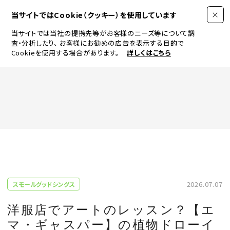
当サイトではCookie（クッキー）を使用しています
当サイトでは当社の提携先等がお客様のニーズ等について調
査・分析したり、
お客様にお勧めの広告を表示する目的で
Cookieを使用する場合があります。
詳しくはこちら
FASHION
BEAUTY
ログイン
JEWELRY & WATCH
2026.07.07
スモールグッドシングス
LIFESTYLE
洋服店でアートのレッスン？【エ
マ・ギャスパー】の植物ドローイ