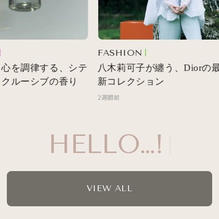
FASHION
心を調律する、シテ
八木莉可子が纏う、Diorの最
クルーシブの香り
新コレクション
2週間前
HELLO…!
VIEW ALL