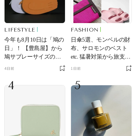
LIFESTYLE
FASHION
今年も8月10日は「鳩の
日傘5選、モンベルの財
日」！ 【豊島屋】から
布、サロモンのベスト
鳩サブレーサイズのポ
etc. 猛暑対策から旅支度
ーチ「はとっこ」を限
まで！ ｜今週の人気記
4日前
1日前
定販売
事TOP5
4
5