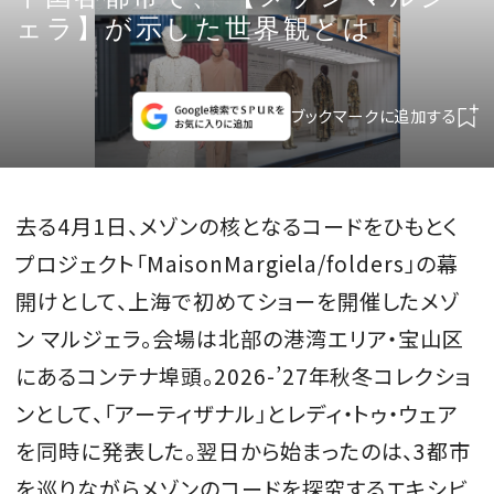
CULTURE
ェラ】が示した世界観とは
CELEBRITY
ブックマークに追加する
COLLECTION
WEDDING
去る4月1日、メゾンの核となるコードをひもとく
プロジェクト「MaisonMargiela/folders」の幕
FORTUNE
開けとして、上海で初めてショーを開催したメゾ
ン マルジェラ。会場は北部の港湾エリア・宝山区
SDGs
にあるコンテナ埠頭。2026-’27年秋冬コレクショ
MAGAZINE
ンとして、「アーティザナル」とレディ・トゥ・ウェア
を同時に発表した。翌日から始まったのは、3都市
を巡りながらメゾンのコードを探究するエキシビ