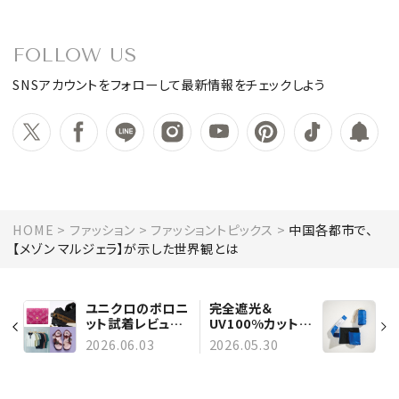
FOLLOW US
SNSアカウントをフォローして最新情報をチェックしよう
HOME
ファッション
ファッショントピックス
中国各都市で、
【メゾン マルジェラ】が示した世界観とは
ユニクロのポロニ
完全遮光＆
ット試着レビュー、
UV100%カットの
機能派「レインス
「晴雨兼用傘」5
2026.06.03
2026.05.30
ニーカー」3選、ボ
選！ サンバリアや
ーナス買いしたい
Wpc.など、外出が
人気ブランドの財
楽しくなる新作が
布など | 今週の人
集合