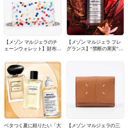
【メゾン マルジェラのチ
【メゾン マルジェラ フレ
ェーンウォレット】財布以
グランス】“禁断の果実”の
上バッグ未満。身軽に出か
香りを表現。「レプリカ
けるならこれ
オードパルファン」に新作
登場
ベタつく夏に頼りたい「大
【メゾン マルジェラの三