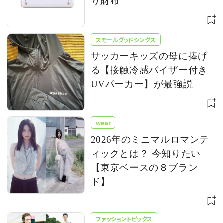
り財布
スモールグッドシングス
サッカーキッズの母に捧げ
る【接触冷感バイザー付き
UVパーカー】が最強説
wear
2026年のミニマルロマンテ
ィックとは？ 今知りたい
【東京ベースの８ブラン
ド】
ファッショントピックス