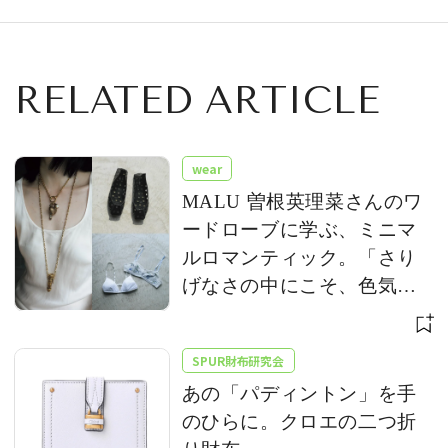
気記事TOP5
RELATED ARTICLE
wear
MALU 曽根英理菜さんのワ
ードローブに学ぶ、ミニマ
ルロマンティック。「さり
げなさの中にこそ、色気が
宿る」
SPUR財布研究会
あの「パディントン」を手
のひらに。クロエの二つ折