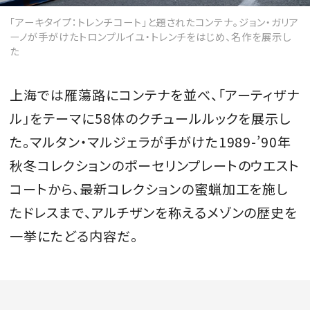
「アーキタイプ：トレンチコート」と題されたコンテナ。ジョン・ガリア
ーノが手がけたトロンプルイユ・トレンチをはじめ、名作を展示し
た
MAGAZINE
上海では雁蕩路にコンテナを並べ、「アーティザナ
SPUR 2026 JULY
ル」をテーマに58体のクチュールルックを展示し
2026年9月号
た。マルタン・マルジェラが手がけた1989-’90年
2026-07-23発売
秋冬コレクションのポーセリンプレートのウエスト
コートから、最新コレクションの蜜蝋加工を施し
たドレスまで、アルチザンを称えるメゾンの歴史を
最新号を試し読み
一挙にたどる内容だ。