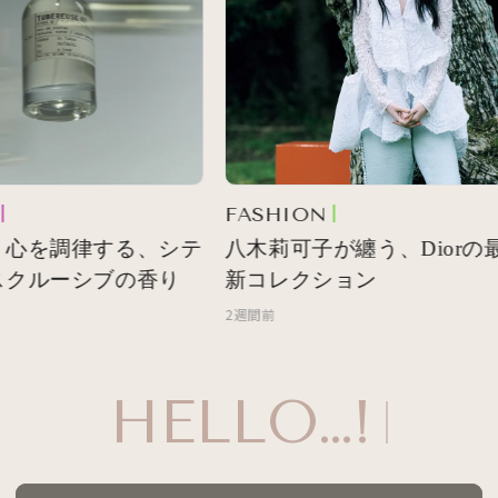
FASHION
心を調律する、シテ
八木莉可子が纏う、Diorの最
クルーシブの香り
新コレクション
2週間前
HELLO…!