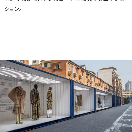
ション。
会員登録
Log in or Sign up
SPUR読者のためのメンバーシッププログラム
「The SPUR Club」。
便利な機能と特典を無料で楽し
めます。
ログイン・新規会員登録
FOLLOW US