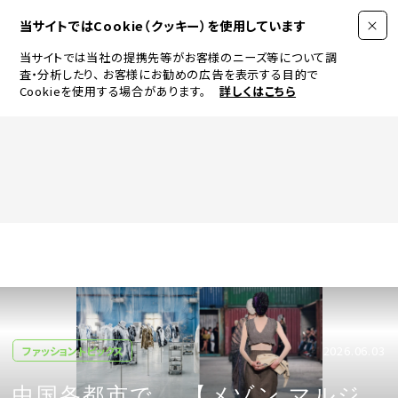
当サイトではCookie（クッキー）を使用しています
当サイトでは当社の提携先等がお客様のニーズ等について調
査・分析したり、
お客様にお勧めの広告を表示する目的で
Cookieを使用する場合があります。
詳しくはこちら
FASHION
BEAUTY
ログイン
JEWELRY & WATCH
2026.06.03
ファッショントピックス
LIFESTYLE
中国各都市で、 【メゾン マルジ