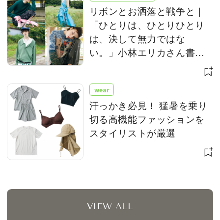
リボンとお洒落と戦争と｜
「ひとりは、ひとりひとり
は、決して無力ではな
い。」小林エリカさん書き
下ろし
wear
汗っかき必見！ 猛暑を乗り
切る高機能ファッションを
スタイリストが厳選
VIEW ALL