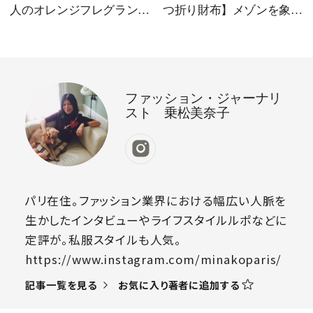
人のオレンジフレグラン
つ折り財布】メゾンを象徴
ス」8選｜爽やかでほろ苦
する「ドレサージュ」の静
く、夏にも重くない香り
かな気品
ファッション・ジャーナリ
スト 乗松美奈子
パリ在住。ファッション業界における幅広い人脈を
生かしたインタビューやライフスタイルルポなどに
定評が。私服スタイルも人気。
https://www.instagram.com/minakoparis/
お気に入り著者に追加する
記事一覧を見る