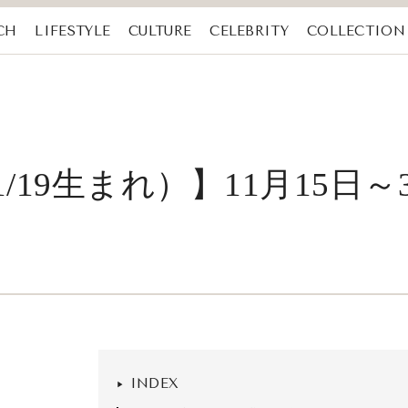
CH
LIFESTYLE
CULTURE
CELEBRITY
COLLECTION
1/19生まれ）】11月15日
INDEX