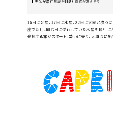
天体が潜在意識を刺激！ 直感が冴えそう
16日に金星、17日に水星、22日に太陽と次々
座で新月。同じ日に逆行していた木星も順行に
発揮する旅がスタート。勢いに乗り、大海原に船