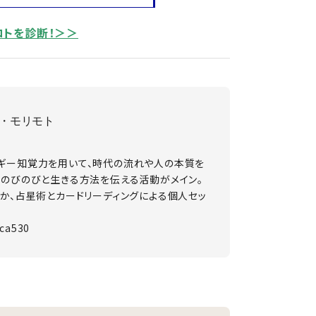
コトを診断！＞＞
・モリモト
。
ギー知覚力を用いて、時代の流れや人の本質を
にのびのびと生きる方法を伝える活動がメイン。
か、占星術とカードリーディングによる個人セッ
sca530