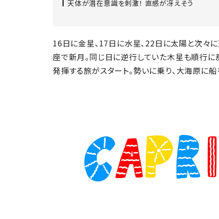
天体が潜在意識を刺激！ 直感が冴えそう
16日に金星、17日に水星、22日に太陽と次々
座で新月。同じ日に逆行していた木星も順行に
発揮する旅がスタート。勢いに乗り、大海原に船