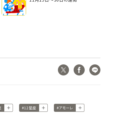
座
#12星座
#アモーレ