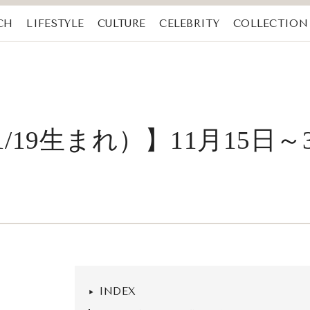
CH
LIFESTYLE
CULTURE
CELEBRITY
COLLECTION
1/19生まれ）】11月15日
INDEX