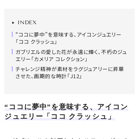
会員登録
Log in or Sign up
INDEX
“ココに夢中”を意味する、アイコンジュエリー
SPUR読者のためのメンバーシッププログラム
「ココ クラッシュ」
「The SPUR Club」。
便利な機能と特典を無料で楽し
ガブリエルの愛した花が永遠に輝く、不朽のジュ
めます。
エリー「カメリア コレクション」
チャレンジ精神が素材をラグジュアリーに昇華
ログイン・新規会員登録
させた、画期的な時計「J12」
FOLLOW US
“ココに夢中”を意味する、アイコン
ジュエリー「ココ クラッシュ」